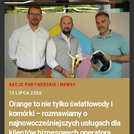
AKCJE PARTNERSKIE
|
NEWSY
13 LIPCA 2026
Orange to nie tylko światłowody i
komórki – rozmawiamy o
najnowocześniejszych usługach dla
klientów biznesowych operatora