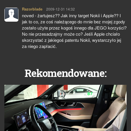
Razorblade
pisze:
2009-12-31 14:32
noved - żartujesz?? Jak inny target Nokii i Apple?? I
jak to co, ze coś należącego do mnie bez mojej zgody
zostało użyte przez kogoś innego dla JEGO korzyści?
No nie przesadzajmy może co? Jeśli Apple chciało
skorzystać z jakiegoś patentu Nokii, wystarczyło jej
za niego zapłacić.
Rekomendowane: