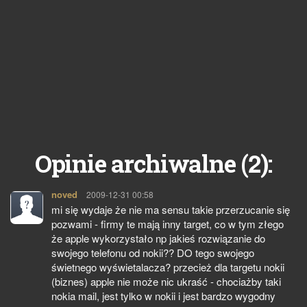
2
Opinie archiwalne (
):
noved
pisze:
2009-12-31 00:58
mi się wydaje że nie ma sensu takie przerzucanie się
pozwami - firmy te mają inny target, co w tym złego
że apple wykorzystało np jakieś rozwiązanie do
swojego telefonu od nokii?? DO tego swojego
świetnego wyświetalacza? przecież dla targetu nokii
(biznes) apple nie może nic ukraść - chociażby taki
nokia mail, jest tylko w nokii i jest bardzo wygodny