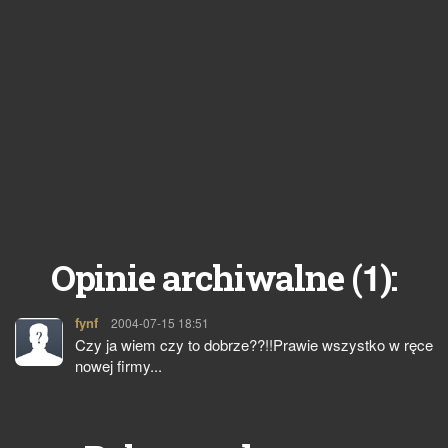
1
Opinie archiwalne (
):
fynf
pisze:
2004-07-15 18:51
Czy ja wiem czy to dobrze??!!Prawie wszystko w ręce
nowej firmy...