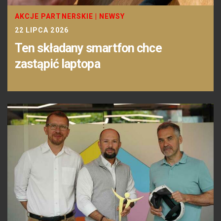
AKCJE PARTNERSKIE
|
NEWSY
22 LIPCA 2026
Ten składany smartfon chce
zastąpić laptopa