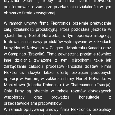
stycznia 2004 r., kiedy to firma Nortel Networks
poinformowała o zamiarze przekazania działalności w tym
obszarze firmie zewnętrznej.
W ramach umowy firma Flextronics przejmie praktycznie
całą działalność produkcyjną, która pozostała jeszcze w
rękach firmy Nortel Networks, w tym operacje integracji,
testowania i naprawy produktów wykonywane w zakładach
firmy Nortel Networks w Calgary i Montrealu (Kanada) oraz
w Campinas (Brazylia). Firma zewnętrzna przejmie również
inne działania związane z tymi ośrodkami takie jak
zarządzanie całością procesów łańcucha dostaw. Firma
Flextronics złożyła także ofertę przejęcia podobnych
operacji w Europie, w zakładach firmy Nortel Networks w
Monkstown (Irlandia Północna) i w Chateaundun (Francja).
Obie firmy są obecnie w trakcie rozmów dotyczących
współpracy oraz prowadzą konsultacje z
przedstawicielami pracowników.
W ramach opisywanej umowy firma Flextronics przejęłaby