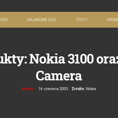
OŚCI
NAJWAŻNIEJSZE
TESTY
PROM
kty: Nokia 3100 ora
Camera
16 czerwca 2003
Żródło:
Nokia
NEWSY