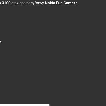
a 3100
oraz aparat cyforwy
Nokia Fun Camera
.
y.