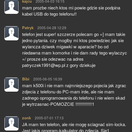
kajcu
pisze:
2005-04-03 16:15
mam prozbe niech ktos mi powie gdzie sie podpina
kabel USB do tego telefonu!!
Patryk
pisze:
2005-04-28 12:29
telefon jest super! szczerze polecam go =] mam takie
jedno pytania. czy moglby mi ktos powiedziec jak sie
wylancza dziwek migawki w aparacie? bo od
niedawna mam komorke i nie dam rady tego wylaczyc
=/ prosze sie odezwac na adres
patryczek1991@wp.pl z gory dziekuje
Bibi
pisze:
2005-06-05 16:39
mam k500i i nie mam najmniejszego pojecia jak zgrac
zdjecia z telefonu do PC-mam irde, ale nie mam
zadnego oprogramowania do telefonu i nie wiem skad
je wytrzasnac-POMOZCIE !!!!!!!!!!!!!!1
zonk
pisze:
2005-07-01 17:13
JA mam ten telefon, ale nie mogę sciagnać sim-locka.
Jest jakis program-kalkulator do zdjęcia. Sie1