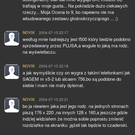
trafiają w moje gusta... Na pokładzie dużo ciekawych
rzeczy... Moja Ocena to 9, bo napewno nie ma
wbudowanego zestawu głośnokrzyczącego ... ;)
NOVIK
pisze:
2004-07-15 22:17
według mnie ładniejszy jest f500 który bedzie podobno
sprzedawany przez PLUSA,a wogule to jaką ma rodz.
na wyświetlaczu.
NOVIK
pisze:
2004-07-15 22:18
a jak wymyślicie czy on wygra z takimi telefonkami jak
SAGEM m x5-2 lub alcaem 756,bo są podobne do
siebie i mam nie mały dylemat.
NOVIK
pisze:
2004-07-15 22:21
bo ja niewiem jaka jest jego rodz. na jednych stronach
piszą 176 x 220 ,na innych 128 x 160,a jeszcze gdzie
indziej widziałem że można sobie poprostu zmienić
rozdziałke na ekraniku ,jężeli tak będzie to czaderski.