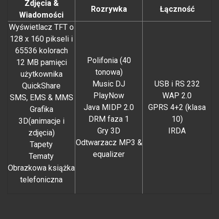
Zdjęcia &
Rozrywka
Łączność
Wiadomości
Wyświetlacz TFT o
128 x 160 pikseli i
65536 kolorach
Polifonia (40
12 MB pamięci
tonowa)
użytkownika
Music DJ
USB i RS 232
QuickShare
PlayNow
WAP 2.0
SMS, EMS & MMS
Java MIDP 2.0
GPRS 4+2 (klasa
Grafika
DRM faza 1
10)
3D(animacje i
Gry 3D
IRDA
zdjęcia)
Odtwarzacz MP3 &
Tapety
equalizer
Tematy
Obrazkowa książka
telefoniczna