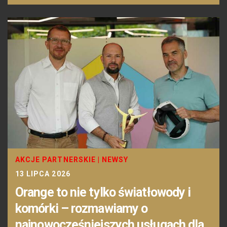
AKCJE PARTNERSKIE
|
NEWSY
13 LIPCA 2026
Orange to nie tylko światłowody i
komórki – rozmawiamy o
najnowocześniejszych usługach dla