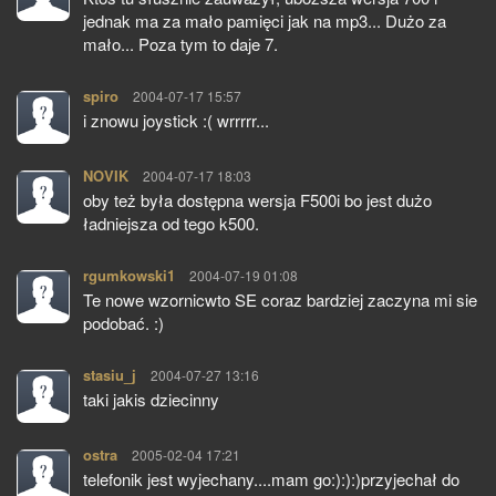
jednak ma za mało pamięci jak na mp3... Dużo za
mało... Poza tym to daje 7.
spiro
pisze:
2004-07-17 15:57
i znowu joystick :( wrrrrr...
NOVIK
pisze:
2004-07-17 18:03
oby też była dostępna wersja F500i bo jest dużo
ładniejsza od tego k500.
rgumkowski1
pisze:
2004-07-19 01:08
Te nowe wzornicwto SE coraz bardziej zaczyna mi sie
podobać. :)
stasiu_j
pisze:
2004-07-27 13:16
taki jakis dziecinny
ostra
pisze:
2005-02-04 17:21
telefonik jest wyjechany....mam go:):):)przyjechał do