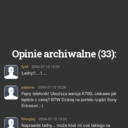
33
Opinie archiwalne (
):
fynf
pisze:
2004-07-15 15:26
Ładny!!....1....
pajorro
pisze:
2004-07-15 15:29
Fajny telefonik! Uboższa wersja K700i, ciekawe jak
będzie z ceną? BTW Dzisiaj na portalu rządzi Sony
Ericsson ;-)
Siergiej
pisze:
2004-07-15 15:33
Naprawde ładny... może ktoś mi coś takiego na