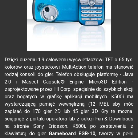
Dzięki dużemu 1,9 calowemu wyświetlaczowi TFT o 65 tys.
kolorów oraz joystickowi MultiAction telefon ma stanowić
rodzaj konsoli do gier. Telefon obsługuje platformę - Java
2.0 i Mascot Capsule® Engine Micro3D Edition -
zaprojektowane przez HI Corp. specjalnie do szybkich akcji
oraz bogatych w grafikę aplikacji mobilnych. K500i ma
wystarczającą pamięć wewnętrzną (12 MB), aby móc
zapisać do 170 gier 2D lub 45 gier 3D. Gry te można
ściągnąć z portalu operatora lub z sekcji Fun & Downloads
na stronie Sony Ericsson. K500i, po zestawieniu z
klawiaturą do gier
Gameboard EGB-10
, tworzy w pełni