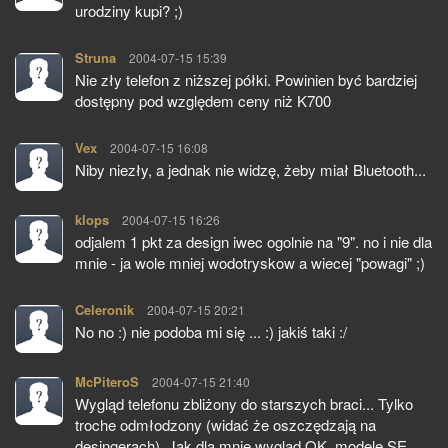
urodziny kupi? ;)
Struna
pisze:
2004-07-15 15:39
Nie zły telefon z niższej półki. Powinien być bardziej
dostępny pod względem ceny niż K700
Vex
pisze:
2004-07-15 16:08
Niby niezły, a jednak nie widzę, żeby miał Bluetooth...
klops
pisze:
2004-07-15 16:26
odjalem 1 pkt za design iwec ogolnie na "9". no i nie dla
mnie - ja wole mniej wodotryskow a wiecej "powagi" ;)
Celeronik
pisze:
2004-07-15 20:21
No no :) nie podoba mi się ... :) jakiś taki :/
McPiteroS
pisze:
2004-07-15 21:40
Wygląd telefonu zbliżony do starszych braci... Tylko
troche odmłodzony (widać że oszczędzają na
desingerach). Jak dla mnie wygląd OK, modele SE