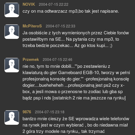
NOVIK
pisze:
2004-07-15 22:22
czy on ma odtwarzacz mp3,bo tak jest napisane.
McPiteroS
pisze:
2004-07-15 22:33
Ja osobiście z tych wymienionych przez Ciebie fonów
postawiłbym na SE... Na pytania czy ma mp3, to
trzeba bedzie poczekac... Az go ktos kupi... ;)
Przemek
pisze:
2004-07-15 22:46
nie no, tym to mnie dobili...'''po zestawieniu z
klawiaturą do gier Gameboard EGB-10, tworzy w pełni
profesjonalną konsolę do gier.''' -profesjonalną konsolę
dogier....bueheheheh ...profesjonalną jest ps2 czy x-
box, a jesli mowa o przenosne to zodiac lub gba sp
bądz psp i nds [ostatnich 2 nie ma jeszcze na rynku]
9876
pisze:
2004-07-15 23:18
bardzo mnie cieszy że SE wprowadza wiele telefonów
na rynek jest w czym wybierać , bo do niedawna miał
2 góra trzy modele na rynku,, tak trzymać