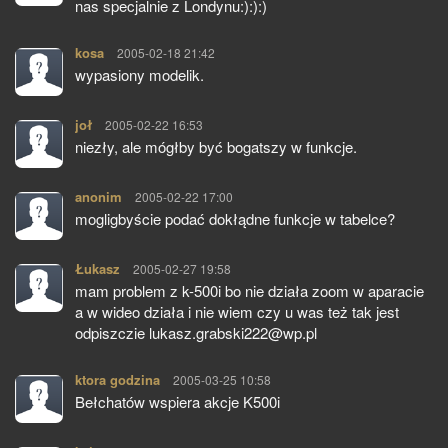
nas specjalnie z Londynu:):):)
kosa
pisze:
2005-02-18 21:42
wypasiony modelik.
joł
pisze:
2005-02-22 16:53
niezły, ale mógłby być bogatszy w funkcje.
anonim
pisze:
2005-02-22 17:00
mogligbyście podać dokłądne funkcje w tabelce?
Łukasz
pisze:
2005-02-27 19:58
mam problem z k-500i bo nie działa zoom w aparacie
a w wideo działa i nie wiem czy u was też tak jest
odpiszczie lukasz.grabski222@wp.pl
ktora godzina
pisze:
2005-03-25 10:58
Bełchatów wspiera akcje K500i