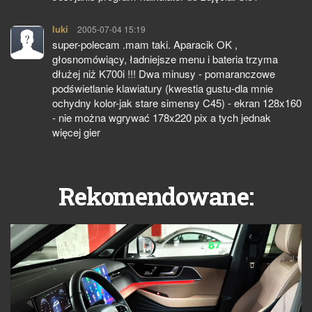
luki
pisze:
2005-07-04 15:19
super-polecam .mam taki. Aparacik OK ,
głosnomówiący, ładniejsze menu i bateria trzyma
dłużej niż K700i !!! Dwa minusy - pomaranczowe
podświetlanie klawiatury (kwestia gustu-dla mnie
ochydny kolor-jak stare simensy C45) - ekran 128x160
- nie można wgrywać 178x220 pix a tych jednak
więcej gier
Rekomendowane: