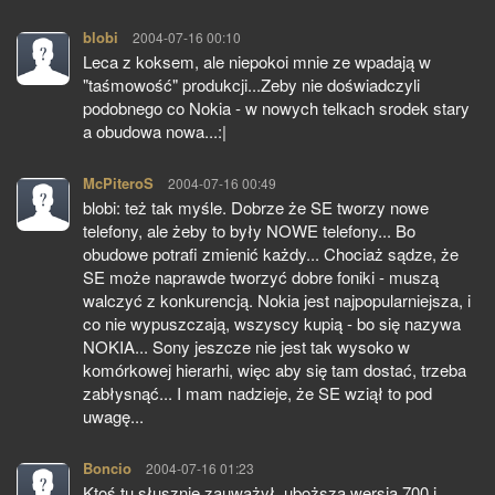
blobi
pisze:
2004-07-16 00:10
Leca z koksem, ale niepokoi mnie ze wpadają w
"taśmowość" produkcji...Zeby nie doświadczyli
podobnego co Nokia - w nowych telkach srodek stary
a obudowa nowa...:|
McPiteroS
pisze:
2004-07-16 00:49
blobi: też tak myśle. Dobrze że SE tworzy nowe
telefony, ale żeby to były NOWE telefony... Bo
obudowe potrafi zmienić każdy... Chociaż sądze, że
SE może naprawde tworzyć dobre foniki - muszą
walczyć z konkurencją. Nokia jest najpopularniejsza, i
co nie wypuszczają, wszyscy kupią - bo się nazywa
NOKIA... Sony jeszcze nie jest tak wysoko w
komórkowej hierarhi, więc aby się tam dostać, trzeba
zabłysnąć... I mam nadzieje, że SE wziął to pod
uwagę...
Boncio
pisze:
2004-07-16 01:23
Ktoś tu słusznie zauważył, uboższa wersja 700 i