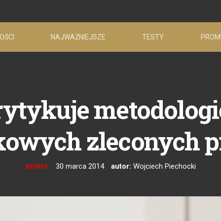
OŚCI
NAJWAŻNIEJSZE
TESTY
PROM
rytykuje metodologię
owych zleconych p
30 marca 2014
autor:
Wojciech Piechocki
NEWSY