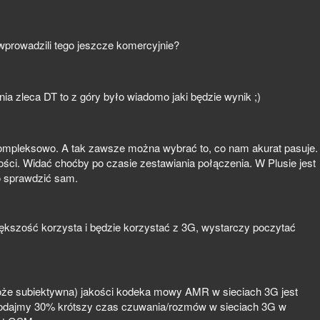
 wprowadzili tego jeszcze komercyjnie?
nia zleca DT to z góry było wiadomo jaki będzie wynik ;)
ompleksowo. A tak zawsze można wybrać to, co nam akurat pasuje.
ości. Widać choćby po czasie zestawiania połączenia. W Plusie jest
o sprawdzić sam.
kszość korzysta i będzie korzystać z 3G, wystarczy poczytać
e subiektywna) jakości kodeka mowy AMR w sieciach 3G jest
 dodajmy 30% krótszy czas czuwania/rozmów w sieciach 3G w