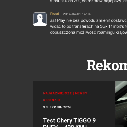
stosunku do 2G, do rozmów najlepszy j
Rosti
pisze:
2014-04-01 14:04
asf Play nie bez powodu zmienił dostaw
widać to po transferach na 3G- 11mbit/s 
dopuszczona możliwość roamingu krajo
Reko
NAJWAŻNIEJSZE
|
NEWSY
|
RECENZJE
3 SIERPNIA 2026
Test Chery TIGGO 9