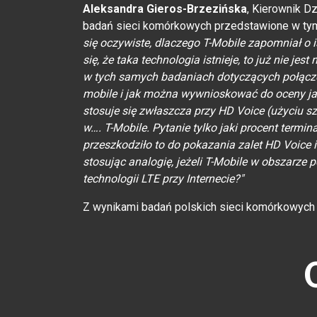
Aleksandra Gieros-Brzezińska
, Kierownik D
badań sieci komórkowych przedstawione w ty
się oczywiste, dlaczego T-Mobile zapomniał o 
się, że taka technologia istnieje, to już nie je
w tych samych badaniach dotyczących połączeń
mobile i jak można wywnioskować do oceny j
stosuje się zwłaszcza przy HD Voice (użyciu
w…. T-Mobile. Pytanie tylko jaki procent termi
przeszkodziło to do pokazania zalet HD Voice 
stosując analogię, jeżeli T-Mobile w obszarze
technologii LTE przy Internecie?"
Z wynikami badań polskich sieci komórkowyc