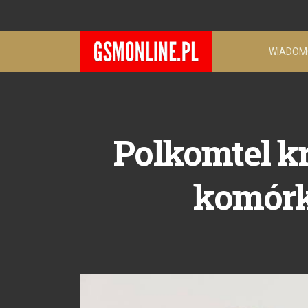
WIADOM
Polkomtel k
komórk