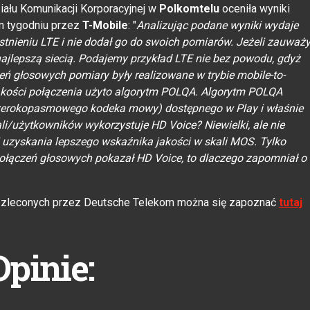
ziału Komunikacji Korporacyjnej w
Polkomtelu
oceniła wyniki
m tygodniu przez
T-Mobile
: "
Analizując podane wyniki wydaje
istnieniu LTE i nie dodał go do swoich pomiarów. Jeżeli zauważ
st najlepszą siecią. Podajemy przykład LTE nie bez powodu, gdyż
 głosowych pomiary były realizowane w trybie mobile-to-
akości połączenia użyto algorytm POLQA. Algorytm POLQA
 szerokopasmowego kodeka mowy) dostępnego w Play i właśnie
nali/użytkowników wykorzystuje HD Voice? Niewielki, ale nie
i uzyskania lepszego wskaźnika jakości w skali MOS. Tylko
 połączeń głosowych pokazał HD Voice, to dlaczego zapomniał o
h zleconych przez Deutsche Telekom można się zapoznać
tutaj
Opinie: