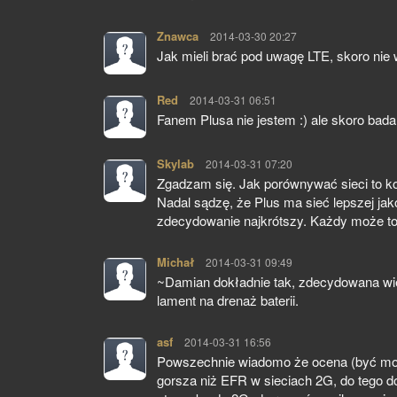
Znawca
pisze:
2014-03-30 20:27
Jak mieli brać pod uwagę LTE, skoro nie
Red
pisze:
2014-03-31 06:51
Fanem Plusa nie jestem :) ale skoro bada
Skylab
pisze:
2014-03-31 07:20
Zgadzam się. Jak porównywać sieci to k
Nadal sądzę, że Plus ma sieć lepszej jak
zdecydowanie najkrótszy. Każdy może t
Michał
pisze:
2014-03-31 09:49
~Damian dokładnie tak, zdecydowana wię
lament na drenaż baterii.
asf
pisze:
2014-03-31 16:56
Powszechnie wiadomo że ocena (być moż
gorsza niż EFR w sieciach 2G, do tego