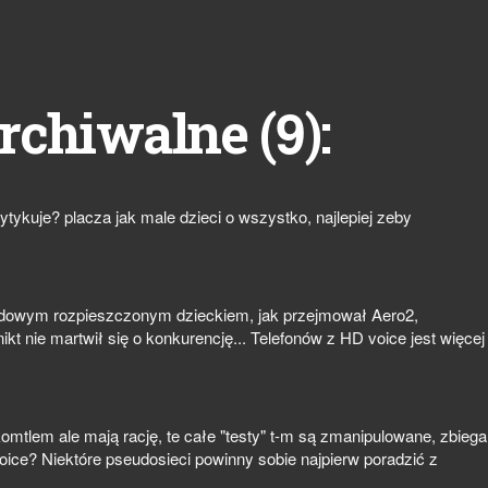
9
rchiwalne (
):
rytykuje? placza jak male dzieci o wszystko, najlepiej zeby
rządowym rozpieszczonym dzieckiem, jak przejmował Aero2,
ikt nie martwił się o konkurencję... Telefonów z HD voice jest więcej
mtlem ale mają rację, te całe "testy" t-m są zmanipulowane, zbiega
oice? Niektóre pseudosieci powinny sobie najpierw poradzić z