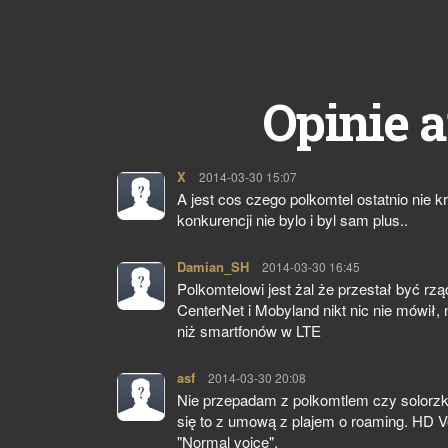
Opinie a
X
pisze:
2014-03-30 15:07
A jest cos czego polkomtel ostatnio nie k
konkurencji nie bylo i byl sam plus..
Damian_SH
pisze:
2014-03-30 16:45
Polkomtelowi jest żal że przestał być 
CenterNet i Mobyland nikt nic nie mówił, n
niż smartfonów w LTE
asf
pisze:
2014-03-30 20:08
Nie przepadam z polkomtlem czy solorzko
się to z umową z plajem o roaming. HD V
"Normal voice".