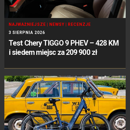
NAJWAŻNIEJSZE
|
NEWSY
|
RECENZJE
3 SIERPNIA 2026
Test Chery TIGGO 9 PHEV – 428 KM
i siedem miejsc za 209 900 zł