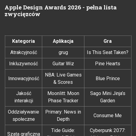
Apple Design Awards 2026 - pełna lista
zwycięzców
Kategoria
Aplikacja
Gra
Atrakcyjność
grug
Is This Seat Taken?
Inkluzywność
Guitar Wiz
Pine Hearts
NBA: Live Games
Innowacyjność
Blue Prince
& Scores
Jakość
Moonlitt: Moon
Sago Mini Jinja’s
interakcji
Phase Tracker
Garden
Oddziaływanie
Primary: News in
Consume Me
społeczne
Depth
Tide Guide:
Cyberpunk 2077:
Szata graficzna