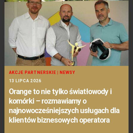
AKCJE PARTNERSKIE
|
NEWSY
13 LIPCA 2026
Orange to nie tylko światłowody i
komórki – rozmawiamy o
najnowocześniejszych usługach dla
klientów biznesowych operatora