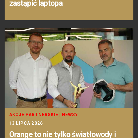
zastąpić laptopa
AKCJE PARTNERSKIE
|
NEWSY
13 LIPCA 2026
Orange to nie tylko światłowody i