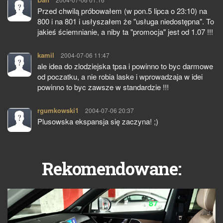
Przed chwilą próbowałem (w pon.5 lipca o 23:10) na
800 i na 801 i usłyszałem że "usługa niedostępna". To
jakieś ściemnianie, a niby ta "promocja" jest od 1.07 !!!
kamil
pisze:
2004-07-06 11:47
ale idea do zlodziejska tpsa i powinno to byc darmowe
od poczatku, a nie robia laske i wprowadzaja w idei
powinno to byc zawsze w standardzie !!!
rgumkowski1
pisze:
2004-07-06 20:37
Plusowska ekspansja się zaczyna! ;)
Rekomendowane: