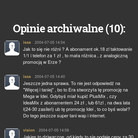
10
Opinie archiwalne (
):
issa
pisze:
2004-07-05 14:34
Jak to się nie różni ? A abonament ok.18 zl taktowanie
1/1 i telefon za 1 zł , to mała różnica , z analogiczną
promocją w Erze ?
issa
pisze:
2004-07-05 14:40
Jeszcze jedna sprawa. To nie jest odpowiedź na
"Więcej i taniej" , bo to Era stworzyła tę promocję na
Mega w Idei. Gdybyś miał kupić PlusMix , czy
IdeaMix z abonamentem 24 zł , lub 61zl , na dwa lata
l(24-30 zasileń) ub tę promocję Idei , to co byś wolał?
Do tego jeszcze super tani wap i internet.
vision
pisze:
2004-07-05 14:59
Jakies to dziwaczne, od kiedy to sie podaje ceny za 30