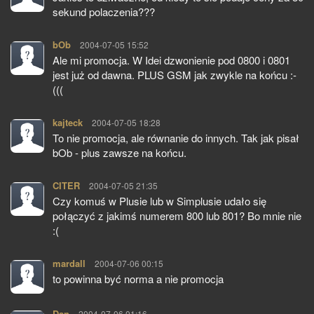
sekund polaczenia???
bOb
pisze:
2004-07-05 15:52
Ale mi promocja. W Idei dzwonienie pod 0800 i 0801
jest już od dawna. PLUS GSM jak zwykle na końcu :-
(((
kajteck
pisze:
2004-07-05 18:28
To nie promocja, ale równanie do innych. Tak jak pisał
bOb - plus zawsze na końcu.
CITER
pisze:
2004-07-05 21:35
Czy komuś w Plusie lub w Simplusie udało się
połączyć z jakimś numerem 800 lub 801? Bo mnie nie
:(
mardall
pisze:
2004-07-06 00:15
to powinna być norma a nie promocja
Dan
pisze:
2004-07-06 01:16