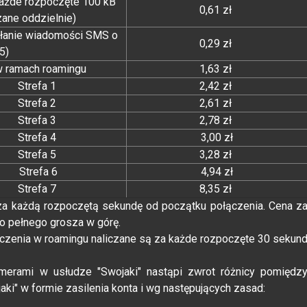
każde rozpoczęte 100 kB
0,61 zł
zane oddzielnie)
słanie wiadomości SMS o
0,29 zł
85)
w ramach roamingu
1,63 zł
Strefa 1
2,42 zł
Strefa 2
2,61 zł
Strefa 3
2,78 zł
Strefa 4
3,00 zł
Strefa 5
3,28 zł
Strefa 6
4,94 zł
Strefa 7
8,35 zł
 za każdą rozpoczętą sekundę od początku połączenia. Cena z
o pełnego grosza w górę.
ączenia w roamingu naliczane są za każde rozpoczęte 30 sekun
erami w usłudze "Swojaki" nastąpi zwrot różnicy pomiędz
i" w formie zasilenia konta i wg następujących zasad: