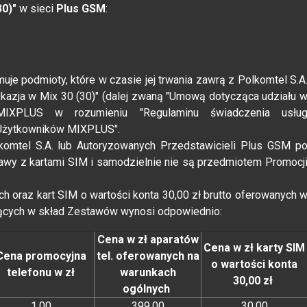
30)"
w sieci
Plus GSM
:
uje podmioty, które w czasie jej trwania zawrą z Polkomtel S.A
azja w Mix 30 (30)" (dalej zwaną "Umową dotycząca udziału 
 MIXPLUS w rozumieniu "Regulaminu świadczenia usłu
a Użytkowników MIXPLUS".
lkomtel S.A. lub Autoryzowanych Przedstawicieli Plus GSM p
awy z kartami SIM i samodzielnie nie są przedmiotem Promocj
ch oraz kart SIM o wartości konta 30,00 zł brutto oferowanych 
zących w skład Zestawów wynosi odpowiednio:
Cena w zł aparatów
Cena w zł karty SIM
Cena promocyjna
tel. oferowanych na
o wartości konta
telefonu w zł
warunkach
30,00 zł
ogólnych
1,00
399,00
30,00