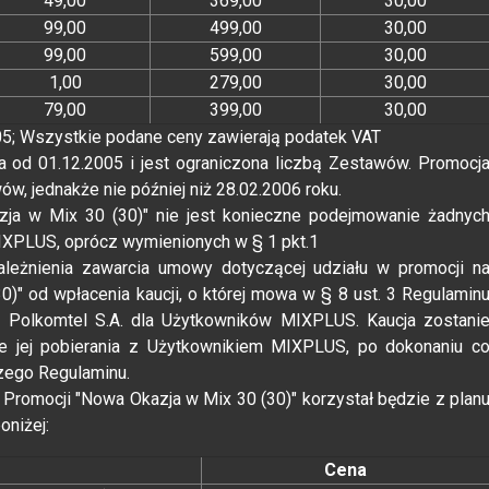
49,00
369,00
30,00
99,00
499,00
30,00
99,00
599,00
30,00
1,00
279,00
30,00
79,00
399,00
30,00
005; Wszystkie podane ceny zawierają podatek VAT
a od 01.12.2005 i jest ograniczona liczbą Zestawów. Promocj
ów, jednakże nie później niż 28.02.2006 roku.
zja w Mix 30 (30)" nie jest konieczne podejmowanie żadnyc
IXPLUS, oprócz wymienionych w § 1 pkt.1
ależnienia zawarcia umowy dotyczącej udziału w promocji n
)" od wpłacenia kaucji, o której mowa w § 8 ust. 3 Regulamin
z Polkomtel S.A. dla Użytkowników MIXPLUS. Kaucja zostani
jej pobierania z Użytkownikiem MIXPLUS, po dokonaniu c
jszego Regulaminu.
romocji "Nowa Okazja w Mix 30 (30)" korzystał będzie z plan
oniżej:
Cena