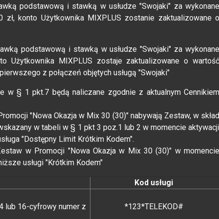
awką podstawową i stawką w usłudze "Swojaki" za wykonan
50 zł, konto Użytkownika MIXPLUS zostanie zaktualizowane 
 stawką podstawową i stawką w usłudze "Swojaki" za wykonan
onto Użytkownika MIXPLUS zostaje zaktualizowane o wartoś
 pierwszego z połączeń objętych usługą "Swojaki"
ne w § 1 pkt.7 będą naliczane zgodnie z aktualnym Cennikie
romocji "Nowa Okazja w Mix 30 (30)" nabywają Zestaw, w skła
wskazany w tabeli w § 1 pkt 3 poz.1 lub 2 w momencie aktywacj
usługa "Dostępny Limit Krótkim Kodem".
estaw w Promocji "Nowa Okazja w Mix 30 (30)" w momenci
oniższe usługi "Krótkim Kodem"
Kod usługi
4 lub 16-cyfrowy numer z
*123*TELEKOD#