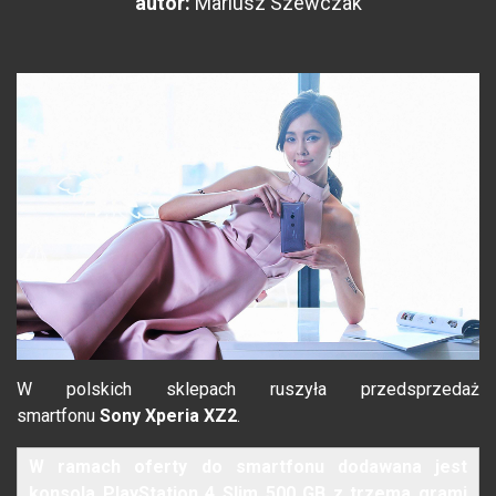
autor:
Mariusz Szewczak
W polskich sklepach ruszyła przedsprzedaż
smartfonu
Sony Xperia XZ2
.
W ramach oferty do smartfonu dodawana jest
konsola PlayStation 4 Slim 500 GB z trzema grami