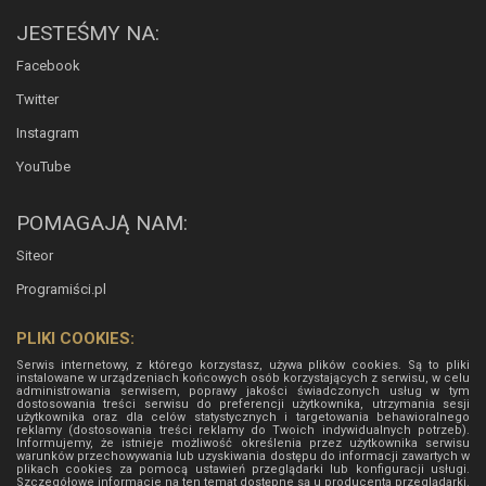
JESTEŚMY NA:
Facebook
Twitter
Instagram
YouTube
POMAGAJĄ NAM:
Siteor
Programiści.pl
PLIKI COOKIES:
Serwis internetowy, z którego korzystasz, używa plików cookies. Są to pliki
instalowane w urządzeniach końcowych osób korzystających z serwisu, w celu
administrowania serwisem, poprawy jakości świadczonych usług w tym
dostosowania treści serwisu do preferencji użytkownika, utrzymania sesji
użytkownika oraz dla celów statystycznych i targetowania behawioralnego
reklamy (dostosowania treści reklamy do Twoich indywidualnych potrzeb).
Informujemy, że istnieje możliwość określenia przez użytkownika serwisu
warunków przechowywania lub uzyskiwania dostępu do informacji zawartych w
plikach cookies za pomocą ustawień przeglądarki lub konfiguracji usługi.
Szczegółowe informacje na ten temat dostępne są u producenta przeglądarki.