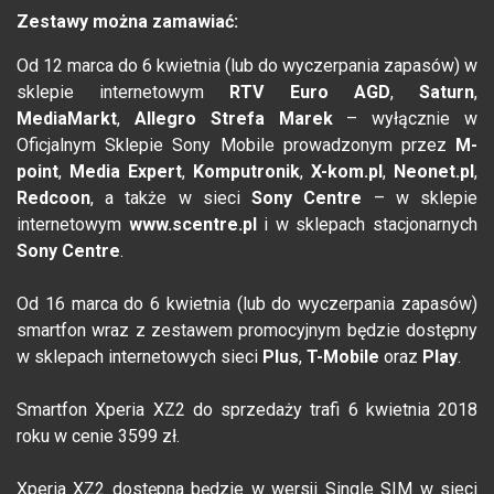
Zestawy można zamawiać:
Od 12 marca do 6 kwietnia (lub do wyczerpania zapasów) w
sklepie internetowym
RTV Euro AGD
,
Saturn
,
MediaMarkt
,
Allegro Strefa Marek
– wyłącznie w
Oficjalnym Sklepie Sony Mobile prowadzonym przez
M-
point
,
Media Expert
,
Komputronik
,
X-kom.pl
,
Neonet.pl
,
Redcoon
, a także w sieci
Sony Centre
– w sklepie
internetowym
www.scentre.pl
i w sklepach stacjonarnych
Sony Centre
.
Od 16 marca do 6 kwietnia (lub do wyczerpania zapasów)
smartfon wraz z zestawem promocyjnym będzie dostępny
w sklepach internetowych sieci
Plus
,
T-Mobile
oraz
Play
.
Smartfon Xperia XZ2 do sprzedaży trafi 6 kwietnia 2018
roku w cenie 3599 zł.
Xperia XZ2 dostępna będzie w wersji Single SIM w sieci