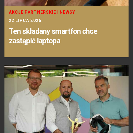
AKCJE PARTNERSKIE
|
NEWSY
22 LIPCA 2026
Ten składany smartfon chce
zastąpić laptopa