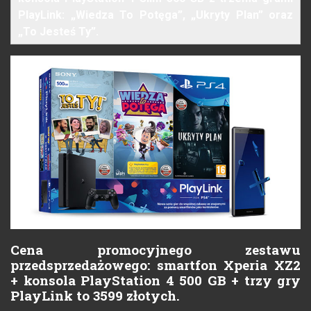
PlayLink: „Wiedza To Potęga”, „Ukryty Plan” oraz
„To Jesteś Ty”.
Cena promocyjnego zestawu
przedsprzedażowego: smartfon Xperia XZ2
+ konsola PlayStation 4 500 GB + trzy gry
PlayLink to 3599 złotych.