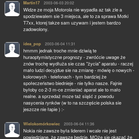
Martin17
pisze:
2003-06-03 20:02
Widze ze moja Motorola nie wypadla az tak zle a
spodziewalem sie 3 miejsca, ale to za sprawa Motki
T7xx, ktorej takze sam uzywam i jestem bardzo
zadowolony.
idea_pop
pisze:
2003-06-04 11:31
hmmm jednak troche mnie dziwią te
huraoptymistyczne prognozy - zwróćcie uwage że
znów trochę wydłuża sie czas "życia" aparatu - raczej
mało ludzi decyjdue sie na zmianę - mówię o nowych -
kolorowych - telefonach - tym bardziej że
społeczeństwo biednieje - nie tylko nasze. Fajnie
byłoby co 2-3 m-ce zmieniać aparat ale to mało
realne. a sprzedaż moze taż siąść z powodu
nasycenia rynków (w to na szczęście polska sie
jeszcze nie łapie ) :-
Wielokomórkowiec
pisze:
2003-06-04 11:36
Nokia nie zawsze była liderem i wcale nie jest
powiedziane, że zawsze będzie. MOże się okazać że