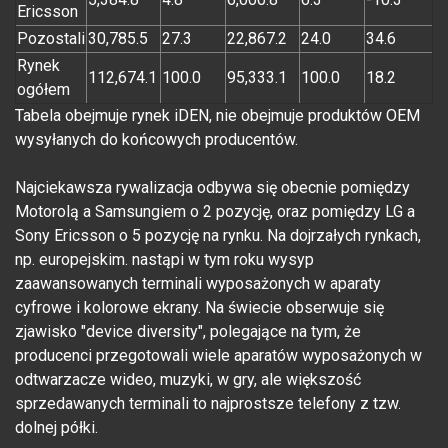
Ericsson
Pozostali
30,785.5
27.3
22,867.2
24.0
34.6
Rynek
112,674.1
100.0
95,333.1
100.0
18.2
ogółem
Tabela obejmuje rynek iDEN, nie obejmuje produktów OEM
wysyłanych do końcowych producentów.
Najciekawsza rywalizacja odbywa się obecnie pomiędzy
Motorolą a Samsungiem o 2 pozycję, oraz pomiędzy LG a
Sony Ericsson o 5 pozycję na rynku. Na dojrzałych rynkach,
np. europejskim. nastąpi w tym roku wysyp
zaawansowanych terminali wyposażonych w aparaty
cyfrowe i kolorowe ekrany. Na świecie obserwuje się
zjawisko "device diversity", polegające na tym, że
producenci przegotowali wiele aparatów wyposażonych w
odtwarzacze wideo, muzyki, w gry, ale większość
sprzedawanych terminali to najprostsze telefony z tzw.
dolnej półki.