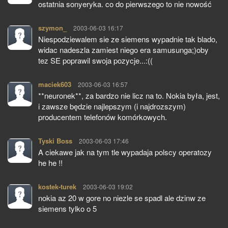
ostatnia sonyeryka. co do pierwszego to nie nowość
szymon_
pisze:
2003-06-03 16:17
Niespodziewalem sie ze siemens wypadnie tak blado,
widac nadeszla zamiest niego era samusunga;)oby
tez SE poprawil swoja pozycje...:((
maciek603
pisze:
2003-06-03 16:57
**neuronek**, za bardzo nie licz na to. Nokia była, jest,
i zawsze będzie najlepszym (i najdrozszym)
producentem telefonów komórkowych.
Tyski Boss
pisze:
2003-06-03 17:46
A ciekawe jak na tym tle wypadaja polscy operatozy
he he !!
kostek-turek
pisze:
2003-06-03 19:02
nokia az 20 w gore no niezle se spadl ale dzinw ze
siemens tylko o 5