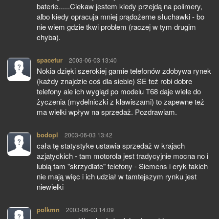
baterie......Ciekaw jestem kiedy przejdą na polimery,
albo kiedy opracuja mniej prądożerne słuchawki - bo
nie wiem gdzie tkwi problem (raczej w tym drugim
chyba).
spacetur
pisze:
2003-06-03 13:40
Nokia dzięki szerokiej gamie telefonów zdobywa rynek
(każdy znajdzie coś dla siebie) SE też robi dobre
telefony ale ich wygląd po modelu T68 daje wiele do
życzenia (mydelniczki z klawiszami) to zapewne też
ma wielki wpływ na sprzedaż. Pozdrawiam.
bodopl
pisze:
2003-06-03 13:42
cała tę statystyke ustawia sprzedaż w krajach
azjatyckich - tam motorola jest tradycyjnie mocna no i
lubią tam "skrzydlate" telefony - Siemens i eryk takich
nie mają więc i ich udział w tamtejszym rynku jest
niewielki
polkmn
pisze:
2003-06-03 14:09