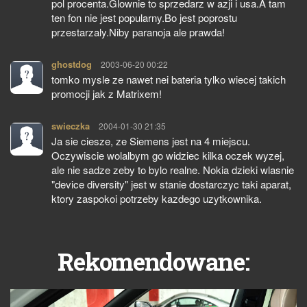
pol procenta.Glownie to sprzedarz w azji i usa.A tam
ten fon nie jest popularny.Bo jest poprostu
przestarzaly.Niby paranoja ale prawda!
ghostdog
pisze:
2003-06-20 00:22
tomko mysle ze nawet nei bateria tylko wiecej takich
promocji jak z Matrixem!
swieczka
pisze:
2004-01-30 21:35
Ja sie ciesze, ze Siemens jest na 4 miejscu.
Oczywiscie wolalbym go widziec kilka oczek wyzej,
ale nie sadze zeby to bylo realne. Nokia dzieki wlasnie
"device diversity" jest w stanie dostarczyc taki aparat,
ktory zaspokoi potrzeby kazdego uzytkownika.
Rekomendowane: