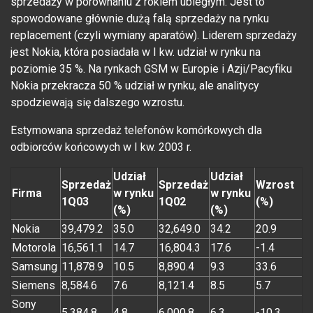
sprzedaży w porównaniu z rokiem ubiegłym. Jest to
spowodowane głównie dużą falą sprzedaży na rynku
replacement (czyli wymiany aparatów). Liderem sprzedaży
jest Nokia, która posiadała w I kw. udział w rynku na
poziomie 35 %. Na rynkach GSM w Europie i Azji/Pacyfiku
Nokia przekracza 50 % udział w rynku, ale analitycy
spodziewają się dalszego wzrostu.
Estymowana sprzedaż telefonów komórkowych dla
odbiorców końcowych w I kw. 2003 r.
Udział
Udział
Sprzedaż
Sprzedaż
Wzrost
Firma
w rynku
w rynku
1Q03
1Q02
(%)
(%)
(%)
Nokia
39,479.2
35.0
32,649.0
34.2
20.9
Motorola
16,561.1
14.7
16,804.3
17.6
-1.4
Samsung
11,878.9
10.5
8,890.4
9.3
33.6
Siemens
8,584.6
7.6
8,121.4
8.5
5.7
Sony
5,384.8
4.8
6,000.8
6.3
-10.3