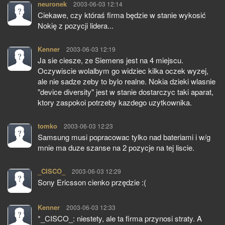
neuronek
pisze:
2003-06-03 12:14
Ciekawe, czy któraś firma będzie w stanie wykosić
Nokię z pozycji lidera...
Kenner
pisze:
2003-06-03 12:19
Ja sie ciesze, ze Siemens jest na 4 miejscu.
Oczywiscie wolalbym go widziec kilka oczek wyzej,
ale nie sadze zeby to bylo realne. Nokia dzieki wlasnie
"device diversity" jest w stanie dostarczyc taki aparat,
ktory zaspokoi potrzeby kazdego uzytkownika.
tomko
pisze:
2003-06-03 12:23
Samsung musi popracowac tylko nad bateriami i w/g
mnie ma duze szanse na 2 pozycje na tej liscie.
_CISCO_
pisze:
2003-06-03 12:29
Sony Ericsson cienko przędzie :(
Kenner
pisze:
2003-06-03 12:33
*_CISCO_: niestety, ale ta firma przynosi straty. A