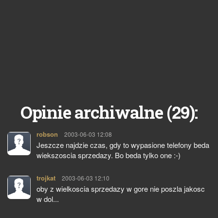
29
Opinie archiwalne (
):
robson
pisze:
2003-06-03 12:08
Jeszcze najdzie czas, gdy to wypasione telefony beda
wiekszoscia sprzedazy. Bo beda tylko one :-)
trojkat
pisze:
2003-06-03 12:10
oby z wielkoscia sprzedazy w gore nie poszla jakosc
w dol...