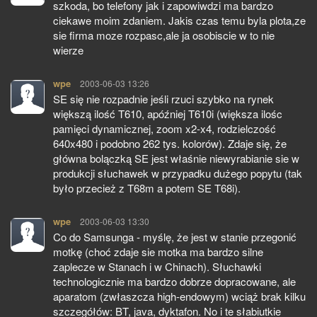
szkoda, bo telefony jak i zapowiwdzi ma bardzo
ciekawe moim zdaniem. Jakis czas temu byla plota,ze
sie firma moze rozpasc,ale ja osobiscie w to nie
wierze
wpe
pisze:
2003-06-03 13:26
SE się nie rozpadnie jeśli rzuci szybko na rynek
większą ilość T610, apóźniej T610i (większa ilośc
pamięci dynamicznej, zoom x2-x4, rodzielczość
640x480 i podobno 262 tys. kolorów). Zdaje się, że
główna bolączką SE jest właśnie niewyrabianie sie w
produkcji słuchawek w przypadku dużego popytu (tak
było przecież z T68m a potem SE T68i).
wpe
pisze:
2003-06-03 13:30
Co do Samsunga - myślę, że jest w stanie przegonić
motkę (choć zdaje sie motka ma bardzo silne
zaplecze w Stanach i w Chinach). Słuchawki
technologicznie ma bardzo dobrze dopracowane, ale
aparatom (zwłaszcza high-endowym) wciąż brak kilku
szczegółów: BT, java, dyktafon. No i te słabiutkie