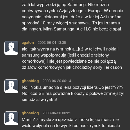
za 5 lat wyprzedzi ją np Samsung. NIe mozna
porównywać rynku Azjatyzkiego z Europą. W europie
nasycenie telefonami jest duże a w takiej Azji można
sprzedać 10 razy więcej słuchawek. To jest szansa
dla innych. Minn Samsunga. Ale i LG nie będzie spał.
agaton
pisze:
2003-06-04 13:35
ale i tak wygra na tym nokia...już w tej chwili nokia i
samsung współpracują (jeśli chodzi o telefony
komórkowe) i nie jest powiedziane że nie połączą
działów komórkowych jak chociażby sony i ericsson
ghostdog
pisze:
2003-06-20 00:14
No i Nokia umacnia si ena pozycji lidera.Co jest?????
No i cos SE ma powazne klopoty o polowe zmniejszyl
sie udzial w rynku!
ghostdog
pisze:
2003-06-20 00:21
Martin17 mysle ze sprzedarz motki tej co masz nie
wiele wplynela na te wyniki bo nasz rynek to niecale