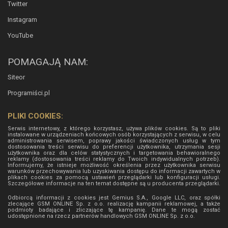
Twitter
Instagram
YouTube
POMAGAJĄ NAM:
Siteor
Programiści.pl
PLIKI COOKIES:
Serwis internetowy, z którego korzystasz, używa plików cookies. Są to pliki
instalowane w urządzeniach końcowych osób korzystających z serwisu, w celu
administrowania serwisem, poprawy jakości świadczonych usług w tym
dostosowania treści serwisu do preferencji użytkownika, utrzymania sesji
użytkownika oraz dla celów statystycznych i targetowania behawioralnego
reklamy (dostosowania treści reklamy do Twoich indywidualnych potrzeb).
Informujemy, że istnieje możliwość określenia przez użytkownika serwisu
warunków przechowywania lub uzyskiwania dostępu do informacji zawartych w
plikach cookies za pomocą ustawień przeglądarki lub konfiguracji usługi.
Szczegółowe informacje na ten temat dostępne są u producenta przeglądarki.
Odbiorcą informacji z cookies jest Gemius S.A., Google LLC, oraz spółki
zlecające GSM ONLINE Sp. z o.o. realizację kampanii reklamowej, a także
podmioty badające i zliczające tę kampanię. Dane te mogą zostać
udostępnione na rzecz partnerów handlowych
GSM ONLINE Sp. z o.o.