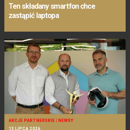
Ten składany smartfon chce
zastąpić laptopa
AKCJE PARTNERSKIE
|
NEWSY
13 LIPCA 2026