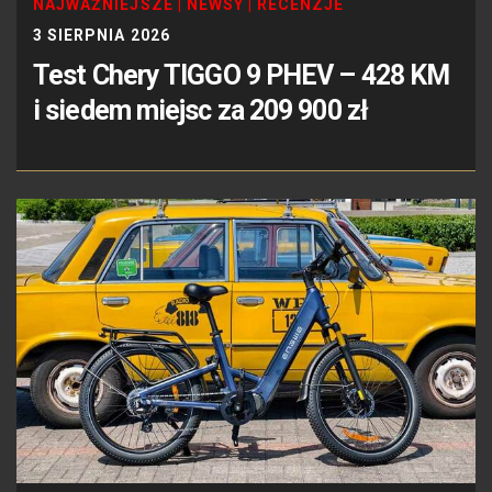
NAJWAŻNIEJSZE
|
NEWSY
|
RECENZJE
3 SIERPNIA 2026
Test Chery TIGGO 9 PHEV – 428 KM
i siedem miejsc za 209 900 zł