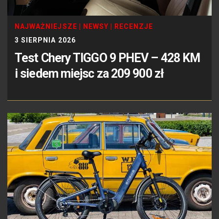
NAJWAŻNIEJSZE
|
NEWSY
|
RECENZJE
3 SIERPNIA 2026
Test Chery TIGGO 9 PHEV – 428 KM
i siedem miejsc za 209 900 zł