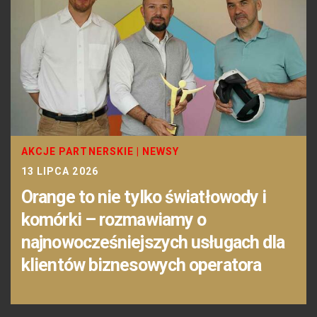
AKCJE PARTNERSKIE
|
NEWSY
13 LIPCA 2026
Orange to nie tylko światłowody i
komórki – rozmawiamy o
najnowocześniejszych usługach dla
klientów biznesowych operatora