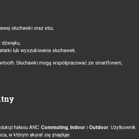
wej słuchawki oraz etui,
r dźwięku,
latarki lub wyszukiwania słuchawek.
Bluetooth. Słuchawki mogą współpracować ze smartfonem,
ntny
edukcji hałasu ANC:
Commuting
,
Indoor
i
Outdoor
. Użytkownik
a, w którym akurat się znajduje.