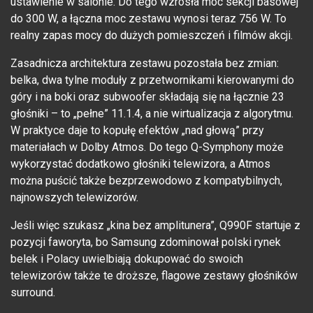
ustawienie w salonie. Do tego wzrosła moc sekcji basowej
do 300 W, a łączna moc zestawu wynosi teraz 756 W. To
realny zapas mocy do dużych pomieszczeń i filmów akcji.
Zasadnicza architektura zestawu pozostała bez zmian:
belka, dwa tylne moduły z przetwornikami kierowanymi do
góry i na boki oraz subwoofer składają się na łącznie 23
głośniki – to „pełne” 11.1.4, a nie wirtualizacja z algorytmu.
W praktyce daje to kopułę efektów „nad głową” przy
materiałach w Dolby Atmos. Do tego Q-Symphony może
wykorzystać dodatkowo głośniki telewizora, a Atmos
można puścić także bezprzewodowo z kompatybilnych,
najnowszych telewizorów.
Jeśli więc szukasz „kina bez amplitunera”, Q990F startuje z
pozycji faworyta, bo Samsung zdominował polski rynek
belek i Polacy uwielbiają dokupować do swoich
telewizorów także te droższe, flagowe zestawy głośników
surround.