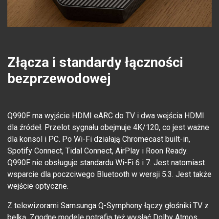
Złącza i standardy łączności
bezprzewodowej
Q990F ma wyjście HDMI eARC do TV i dwa wejścia HDMI
dla źródeł. Przelot sygnału obejmuje 4K/120, co jest ważne
dla konsol i PC. Po Wi-Fi działają Chromecast built-in,
Spotify Connect, Tidal Connect, AirPlay i Roon Ready.
Q990F nie obsługuje standardu Wi-Fi 6 i 7. Jest natomiast
wsparcie dla poczciwego Bluetooth w wersji 5.3. Jest także
wejście optyczne.
Z telewizorami Samsunga Q-Symphony łączy głośniki TV z
belką. Zgodne modele potrafią też wysłać Dolby Atmos