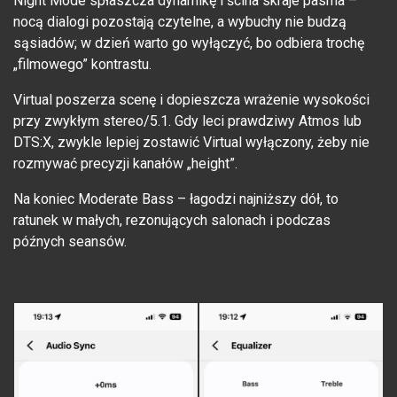
Night Mode spłaszcza dynamikę i ścina skraje pasma –
nocą dialogi pozostają czytelne, a wybuchy nie budzą
sąsiadów; w dzień warto go wyłączyć, bo odbiera trochę
„filmowego” kontrastu.
Virtual poszerza scenę i dopieszcza wrażenie wysokości
przy zwykłym stereo/5.1. Gdy leci prawdziwy Atmos lub
DTS:X, zwykle lepiej zostawić Virtual wyłączony, żeby nie
rozmywać precyzji kanałów „height”.
Na koniec Moderate Bass – łagodzi najniższy dół, to
ratunek w małych, rezonujących salonach i podczas
późnych seansów.