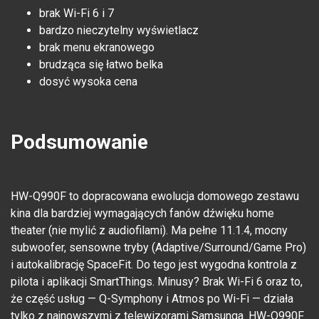
brak Wi-Fi 6 i 7
bardzo nieczytelny wyświetlacz
brak menu ekranowego
brudząca się łatwo belka
dosyć wysoka cena
Podsumowanie
HW-Q990F to dopracowana ewolucja domowego zestawu
kina dla bardziej wymagających fanów dźwięku home
theater (nie mylić z audiofilami). Ma pełne 11.1.4, mocny
subwoofer, sensowne tryby (Adaptive/Surround/Game Pro)
i autokalibrację SpaceFit. Do tego jest wygodna kontrola z
pilota i aplikacji SmartThings. Minusy? Brak Wi-Fi 6 oraz to,
że część usług — Q-Symphony i Atmos po Wi-Fi — działa
tylko z najnowszymi z telewizorami Samsunga. HW-Q990F