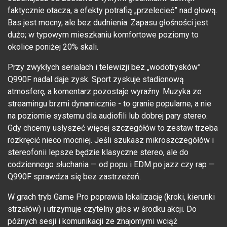
faktycznie otacza, a efekty potrafią „przelecieć” nad głową.
Bas jest mocny, ale bez dudnienia. Zapasu głośności jest
dużo; w typowym mieszkaniu komfortowe poziomy to
okolice poniżej 20% skali.
Przy zwykłych serialach i telewizji bez „wodotrysków”
Q990F nadal daje zysk. Sport zyskuje stadionową
atmosferę, a komentarz pozostaje wyraźny. Muzyka ze
streamingu brzmi dynamicznie - to granie popularne, a nie
na poziomie systemu dla audiofili lub dobrej pary stereo.
Gdy chcemy usłyszeć więcej szczegółów to zestaw trzeba
rozkręcić nieco mocniej. Jeśli szukasz mikroszczegółów i
stereofonii lepsze będzie klasyczne stereo, ale do
codziennego słuchania — od popu i EDM po jazz czy rap —
Q990F sprawdza się bez zastrzeżeń.
W grach tryb Game Pro poprawia lokalizację (kroki, kierunki
strzałów) i utrzymuje czytelny głos w środku akcji. Do
późnych sesji i komunikacji ze znajomymi wciąż