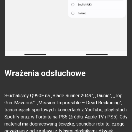
Wrażenia odsłuchowe
Słuchaliśmy Q990F na „Blade Runner 2049”, „Diunie”, „Top
Gun: Maverick”, „Mission: Impossible – Dead Reckoning”,
transmisjach sportowych, koncertach z YouTube, playlistach
Spotify oraz w Fortnite na PS5 (źródła: Apple TV i PS5). Gdy
materiał ma dopracowaną ścieżkę, soundbar robi to, czego
oczekujesz od zestawu z tylnymi głośnikami: dźwięk