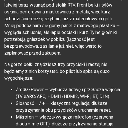
łatwiej teraz wsunąć pod stolik RTV. Front belki i tyłów
osłania perforowana maskownica z metalu, więc kurz
schodzi ściereczką szybciej niż z materiałowych grilli.
Mniej podoba nam się górny panel z matowego plastiku —
wygląda schludnie, ale łapie odciski i kurz. Tylne głośniki
potrzebują gniazdek w pobliżu (łączność jest
bezprzewodowa, zasilanie już nie), więc warto to
zaplanować przed zakupem.
Na górze belki znajdziesz trzy przyciski i raczej nie
będziemy z nich korzystać, bo pilot lub apka są dużo
wygodniejsze:
Źródła/Power — wybudza listwę i przełącza wejścia
(TV eARC/ARC, HDMI1/HDMI2, Wi-Fi, BT, D.IN).
Głośność – / + — klasyczna regulacja; dłuższe
przytrzymanie obu przycisków uruchamia reset.
Mikrofon — włącza/wyłącza mikrofon (czerwona
dioda = mic OFF); dłuższe przytrzymanie startuje