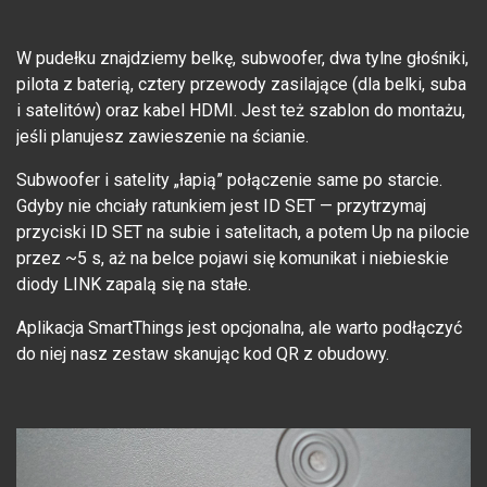
W pudełku znajdziemy belkę, subwoofer, dwa tylne głośniki,
pilota z baterią, cztery przewody zasilające (dla belki, suba
i satelitów) oraz kabel HDMI. Jest też szablon do montażu,
jeśli planujesz zawieszenie na ścianie.
Subwoofer i satelity „łapią” połączenie same po starcie.
Gdyby nie chciały ratunkiem jest ID SET — przytrzymaj
przyciski ID SET na subie i satelitach, a potem Up na pilocie
przez ~5 s, aż na belce pojawi się komunikat i niebieskie
diody LINK zapalą się na stałe.
Aplikacja SmartThings jest opcjonalna, ale warto podłączyć
do niej nasz zestaw skanując kod QR z obudowy.