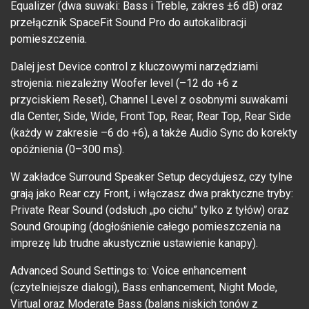
Equalizer (dwa suwaki: Bass i Treble, zakres ±6 dB) oraz
przełącznik SpaceFit Sound Pro do autokalibracji
pomieszczenia.
Dalej jest Device control z kluczowymi narzędziami
strojenia: niezależny Woofer level (–12 do +6 z
przyciskiem Reset), Channel Level z osobnymi suwakami
dla Center, Side, Wide, Front Top, Rear, Rear Top, Rear Side
(każdy w zakresie –6 do +6), a także Audio Sync do korekty
opóźnienia (0–300 ms).
W zakładce Surround Speaker Setup decydujesz, czy tylne
grają jako Rear czy Front, i włączasz dwa praktyczne tryby:
Private Rear Sound (odsłuch „po cichu” tylko z tyłów) oraz
Sound Grouping (dogłośnienie całego pomieszczenia na
imprezę lub trudne akustycznie ustawienie kanapy).
Advanced Sound Settings to: Voice enhancement
(czytelniejsze dialogi), Bass enhancement, Night Mode,
Virtual oraz Moderate Bass (balans niskich tonów z