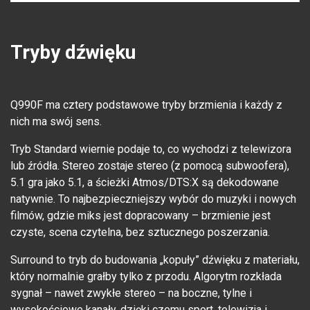
Tryby dźwięku
Q990F ma cztery podstawowe tryby brzmienia i każdy z
nich ma swój sens.
Tryb Standard wiernie podaje to, co wychodzi z telewizora
lub źródła. Stereo zostaje stereo (z pomocą subwoofera),
5.1 gra jako 5.1, a ścieżki Atmos/DTS:X są dekodowane
natywnie. To najbezpieczniejszy wybór do muzyki i nowych
filmów, gdzie miks jest dopracowany – brzmienie jest
czyste, scena czytelna, bez sztucznego poszerzania.
Surround to tryb do budowania „kopuły” dźwięku z materiału,
który normalnie grałby tylko z przodu. Algorytm rozkłada
sygnał – nawet zwykłe stereo – na boczne, tylne i
wysokościowe kanały, dzięki czemu sport, telewizja i