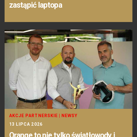
zastąpić laptopa
AKCJE PARTNERSKIE
|
NEWSY
13 LIPCA 2026
Orange to nie tylko światłowody i