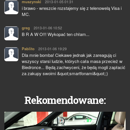
muszynski
pisze:
2013-01-05 01:31
i brawo - wreszcie rozstajemy się z telenowelą Visa i
MC.
greg
pisze:
2013-01-06 10:52
B R A W O!!! Wykopać ten chłam...
Pablito
pisze:
2013-01-06 19:29
Dla mnie bomba! Ciekawe jednak jak zareagują ci
wszyscy starsi ludzie, których cała masa przecież w
Biedronce... Będą zachwyceni, że będą mogli zapłacić
za zakupy swoimi &quot;smartfonami&quot;;)
Rekomendowane: