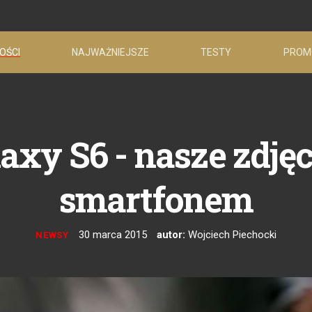
OŚCI
NAJWAŻNIEJSZE
TESTY
PROM
axy S6 - nasze zdję
smartfonem
30 marca 2015
autor:
Wojciech Piechocki
NEWSY