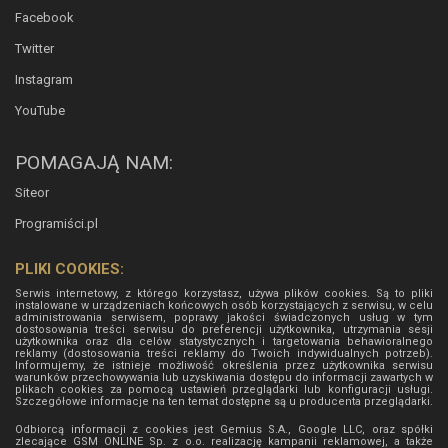
Facebook
Twitter
Instagram
YouTube
POMAGAJĄ NAM:
Siteor
Programiści.pl
PLIKI COOKIES:
Serwis internetowy, z którego korzystasz, używa plików cookies. Są to pliki
instalowane w urządzeniach końcowych osób korzystających z serwisu, w celu
administrowania serwisem, poprawy jakości świadczonych usług w tym
dostosowania treści serwisu do preferencji użytkownika, utrzymania sesji
użytkownika oraz dla celów statystycznych i targetowania behawioralnego
reklamy (dostosowania treści reklamy do Twoich indywidualnych potrzeb).
Informujemy, że istnieje możliwość określenia przez użytkownika serwisu
warunków przechowywania lub uzyskiwania dostępu do informacji zawartych w
plikach cookies za pomocą ustawień przeglądarki lub konfiguracji usługi.
Szczegółowe informacje na ten temat dostępne są u producenta przeglądarki.
Odbiorcą informacji z cookies jest Gemius S.A., Google LLC, oraz spółki
zlecające GSM ONLINE Sp. z o.o. realizację kampanii reklamowej, a także