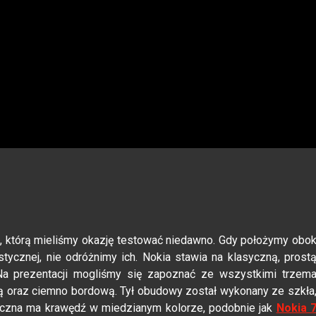
1
, którą mieliśmy okazję testować niedawno. Gdy położymy obo
stycznej, nie odróżnimy ich. Nokia stawia na klasyczną, prost
. Na prezentacji mogliśmy się zapoznać ze wszystkimi trzem
ą oraz ciemno bordową. Tył obudowy został wykonany ze szkła
tyczna ma krawędź w miedzianym kolorze, podobnie jak
Nokia 