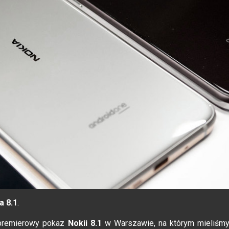
a 8.1
.
dpremierowy pokaz
Nokii 8.1
w Warszawie, na którym mieliśm