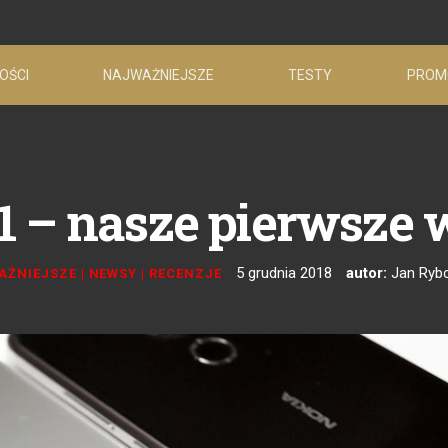
OŚCI
NAJWAŻNIEJSZE
TESTY
PROM
.1 – nasze pierwsze 
5 grudnia 2018
autor:
Jan Ryb
AŻNIEJSZE
|
NEWSY
|
RECENZJE