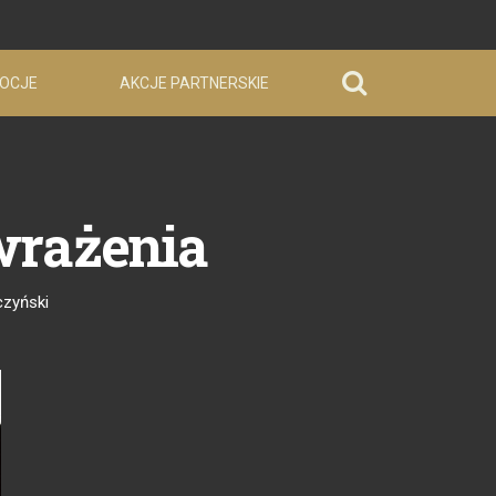
OCJE
AKCJE PARTNERSKIE
wrażenia
czyński