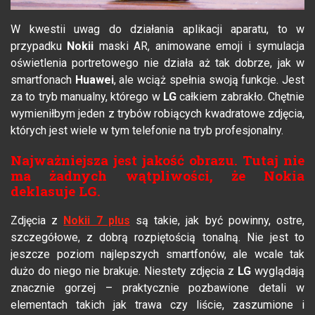
W kwestii uwag do działania aplikacji aparatu, to w
przypadku
Nokii
maski AR, animowane emoji i symulacja
oświetlenia portretowego nie działa aż tak dobrze, jak w
smartfonach
Huawei
, ale wciąż spełnia swoją funkcje. Jest
za to tryb manualny, którego w
LG
całkiem zabrakło. Chętnie
wymieniłbym jeden z trybów robiących kwadratowe zdjęcia,
których jest wiele w tym telefonie na tryb profesjonalny.
Najważniejsza jest jakość obrazu. Tutaj nie
ma żadnych wątpliwości, że Nokia
deklasuje LG.
Zdjęcia z
Nokii 7 plus
są takie, jak być powinny, ostre,
szczegółowe, z dobrą rozpiętością tonalną. Nie jest to
jeszcze poziom najlepszych smartfonów, ale wcale tak
dużo do niego nie brakuje. Niestety zdjęcia z
LG
wyglądają
znacznie gorzej – praktycznie pozbawione detali w
elementach takich jak trawa czy liście, zaszumione i