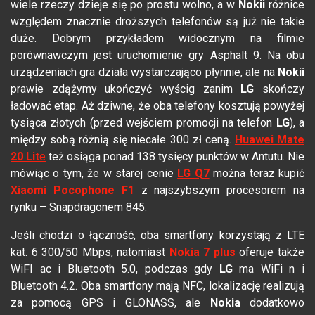
wiele rzeczy dzieje się po prostu wolno, a w
Nokii
różnice
względem znacznie droższych telefonów są już nie takie
duże. Dobrym przykładem widocznym na filmie
porównawczym jest uruchomienie gry Asphalt 9. Na obu
urządzeniach gra działa wystarczająco płynnie, ale na
Nokii
prawie zdążymy ukończyć wyścig zanim
LG
skończy
ładować etap. Aż dziwne, że oba telefony kosztują powyżej
tysiąca złotych (przed wejściem promocji na telefon
LG
), a
między sobą różnią się niecałe 300 zł ceną.
Huawei Mate
20 Lit
e
też osiąga ponad 138 tysięcy punktów w Antutu. Nie
mówiąc o tym, że w starej cenie
LG Q7
można teraz kupić
Xiaomi Pocophone F1
z najszybszym procesorem na
rynku – Snapdragonem 845.
Jeśli chodzi o łączność, oba smartfony korzystają z LTE
kat. 6 300/50 Mbps, natomiast
Nokia 7 plus
oferuje także
WiFI ac i Bluetooth 5.0, podczas gdy
LG
ma WiFi n i
Bluetooth 4.2. Oba smartfony mają NFC, lokalizację realizują
za pomocą GPS i GLONASS, ale
Nokia
dodatkowo