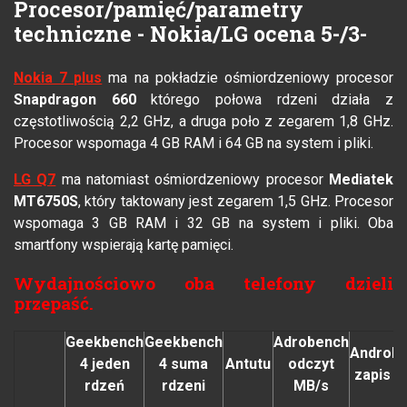
Procesor/pamięć/parametry
techniczne - Nokia/LG ocena 5-/3-
Nokia 7 plus
ma na pokładzie ośmiordzeniowy procesor
Snapdragon 660
którego połowa rdzeni działa z
częstotliwością 2,2 GHz, a druga poło z zegarem 1,8 GHz.
Procesor wspomaga 4 GB RAM i 64 GB na system i pliki.
LG Q7
ma natomiast
ośmiordzeniowy
procesor
Mediatek
MT6750S
, który taktowany jest zegarem 1,5 GHz. Procesor
wspomaga 3 GB RAM i 32 GB na system i pliki. Oba
smartfony wspierają kartę pamięci.
Wydajnościowo oba telefony dzieli
przepaść.
Geekbench
Geekbench
Adrobench
Androb
4 jeden
4 suma
Antutu
odczyt
zapis M
rdzeń
rdzeni
MB/s