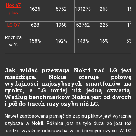
Nokia7
1625
5752
131273
263
183
plus
LG Q7
628
1968
52762
225
119
Różnica
158%
192%
148%
16%
53%
w %
Jak widać przewaga Nokii nad LG jest
miażdżąca. Nokia oferuje połowę
wydajności najszybszych smartfonów na
rynku, a LG mniej niż jedną czwartą.
Według benchmarków Nokia jest od dwóch
i pół do trzech razy szyba niż LG.
Nawet zastosowana pamięć do zapisu plików jest wyraźnie
szybsza w
Nokii
. Różnica jest na tyle duża, że jest też
bardzo wyraźnie odczuwalna w codziennym użyciu. W
LG