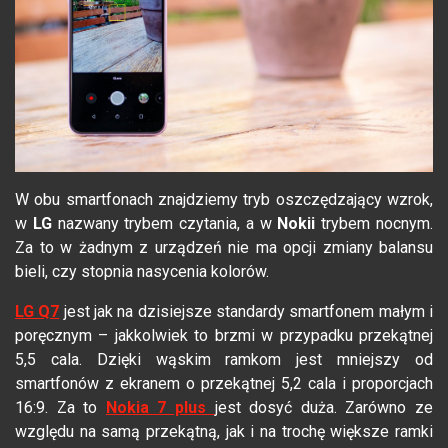
W obu smartfonach znajdziemy tryb oszczędzający wzrok,
w
LG
nazwany trybem czytania, a w
Nokii
trybem nocnym.
Za to w żadnym z urządzeń nie ma opcji zmiany balansu
bieli, czy stopnia nasycenia kolorów.
LG Q7
jest jak na dzisiejsze standardy smartfonem małym i
poręcznym – jakkolwiek to brzmi w przypadku przekątnej
5,5 cala. Dzięki wąskim ramkom jest mniejszy od
smartfonów z ekranem o przekątnej 5,2 cala i proporcjach
16:9. Za to
Nokia 7 plus
jest dosyć duża. Zarówno ze
względu na samą przekątną, jak i na trochę większe ramki