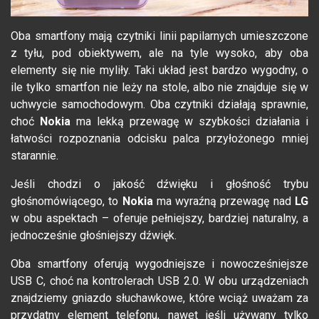
Oba smartfony mają czytniki linii papilarnych umieszczone
z tyłu, pod obiektywem, ale na tyle wysoko, aby oba
elementy się nie myliły. Taki układ jest bardzo wygodny, o
ile tylko smartfon nie leży na stole, albo nie znajduje się w
uchwycie samochodowym. Oba czytniki działają sprawnie,
choć
Nokia
ma lekką przewagę w szybkości działania i
łatwości rozpoznania odcisku palca przyłożonego mniej
starannie.
Jeśli chodzi o jakość dźwięku i głośność trybu
głośnomówiącego, to
Nokia
ma wyraźną przewagę nad
LG
w obu aspektach – oferuje pełniejszy, bardziej naturalny, a
jednocześnie głośniejszy dźwięk.
Oba smartfony oferują wygodniejsze i nowocześniejsze
USB C, choć na kontrolerach USB 2.0. W obu urządzeniach
znajdziemy gniazdo słuchawkowe, które wciąż uważam za
przydatny element telefonu, nawet jeśli używany tylko