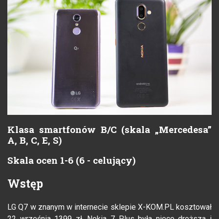
Klasa smartfonów B/C (skala „Mercedesa”
A, B, C, E, S)
Skala ocen 1-6 (6 - celujący)
Wstęp
LG Q7 w znanym w internecie sklepie X-KOM.PL kosztował
22 września 1399 zł. Nokia 7 Plus była nieco droższa i