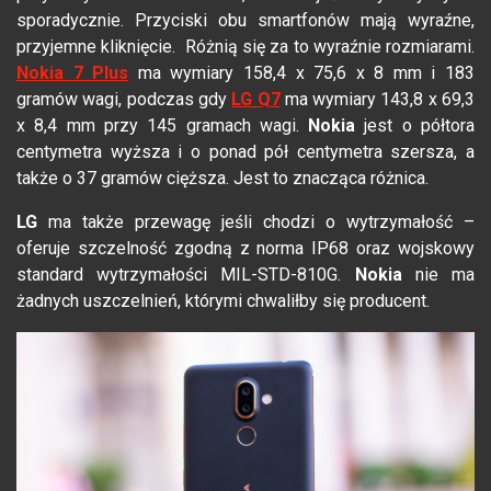
sporadycznie. Przyciski obu smartfonów mają wyraźne,
przyjemne kliknięcie. Różnią się za to wyraźnie rozmiarami.
Nokia 7 Plus
ma wymiary 158,4 x 75,6 x 8 mm i 183
gramów wagi, podczas gdy
LG Q7
ma wymiary 143,8 x 69,3
x 8,4 mm przy 145 gramach wagi.
Nokia
jest o półtora
centymetra wyższa i o ponad pół centymetra szersza, a
także o 37 gramów cięższa. Jest to znacząca różnica.
LG
ma także przewagę jeśli chodzi o wytrzymałość –
oferuje szczelność zgodną z norma IP68 oraz wojskowy
standard wytrzymałości MIL-STD-810G.
Nokia
nie ma
żadnych uszczelnień, którymi chwaliłby się producent.