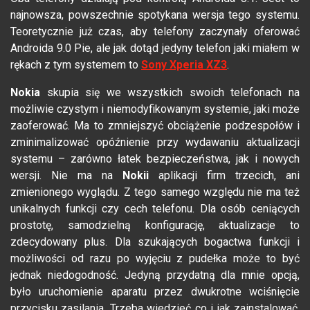
najnowsza, powszechnie spotykana wersja tego systemu.
Teoretycznie już czas, aby telefony zaczynały oferować
Androida 9.0 Pie, ale jak dotąd jedyny telefon jaki miałem w
rękach z tym systemem to
Sony Xperia XZ3
.
Nokia
skupia się we wszystkich swoich telefonach na
możliwie czystym i niemodyfikowanym systemie, jaki może
zaoferować. Ma to zmniejszyć obciążenie podzespołów i
zminimalizować opóźnienie przy wydawaniu aktualizacji
systemu – zarówno łatek bezpieczeństwa, jak i nowych
wersji. Nie ma na
Nokii
aplikacji firm trzecich, ani
zmienionego wyglądu. Z tego samego względu nie ma też
unikalnych funkcji czy cech telefonu. Dla osób ceniących
prostotę, samodzielną konfigurację, aktualizacje to
zdecydowany plus. Dla szukających bogactwa funkcji i
możliwości od razu po wyjęciu z pudełka może to być
jednak niedogodność. Jedyną przydatną dla mnie opcją,
było uruchomienie aparatu przez dwukrotne wciśnięcie
przycisku zasilania. Trzeba wiedzieć co i jak zainstalować,