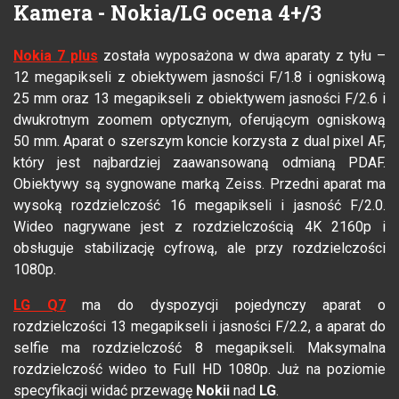
Kamera - Nokia/LG ocena 4+/3
Nokia 7 plus
została wyposażona w dwa aparaty z tyłu –
12 megapikseli z obiektywem jasności F/1.8 i ogniskową
25 mm oraz 13 megapikseli z obiektywem jasności F/2.6 i
dwukrotnym zoomem optycznym, oferującym ogniskową
50 mm. Aparat o szerszym koncie korzysta z dual pixel AF,
który jest najbardziej zaawansowaną odmianą PDAF.
Obiektywy są sygnowane marką Zeiss. Przedni aparat ma
wysoką rozdzielczość 16 megapikseli i jasność F/2.0.
Wideo nagrywane jest z rozdzielczością 4K 2160p i
obsługuje stabilizację cyfrową, ale przy rozdzielczości
1080p.
LG Q7
ma do dyspozycji pojedynczy aparat o
rozdzielczości 13 megapikseli i jasności F/2.2, a aparat do
selfie ma rozdzielczość 8 megapikseli. Maksymalna
rozdzielczość wideo to Full HD 1080p. Już na poziomie
specyfikacji widać przewagę
Nokii
nad
LG
.