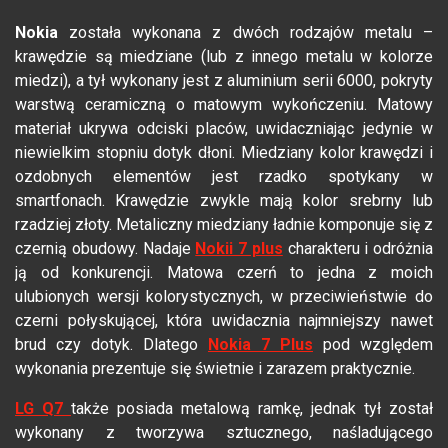
Nokia
została wykonana z dwóch rodzajów metalu –
krawędzie są miedziane (lub z innego metalu w kolorze
miedzi), a tył wykonany jest z aluminium serii 6000, pokryty
warstwą ceramiczną o matowym wykończeniu. Matowy
materiał ukrywa odciski placów, uwidaczniając jedynie w
niewielkim stopniu dotyk dłoni. Miedziany kolor krawędzi i
ozdobnych elementów jest rzadko spotykany w
smartfonach. Krawędzie zwykle mają kolor srebrny lub
rzadziej złoty. Metaliczny miedziany ładnie komponuje się z
czernią obudowy. Nadaje
Nokii 7 plus
charakteru i odróżnia
ją od konkurencji. Matowa czerń to jedna z moich
ulubionych wersji kolorystycznych, w przeciwieństwie do
czerni połyskującej, która uwidacznia najmniejszy nawet
brud czy dotyk. Dlatego
Nokia 7 Plus
pod względem
wykonania prezentuje się świetnie i zarazem praktycznie.
LG Q7
także posiada metalową ramkę, jednak tył został
wykonany z tworzywa sztucznego, naśladującego