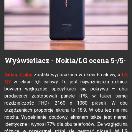
Wyświetlacz - Nokia/LG ocena 5-/5-
Nokia 7 plus
została wyposażona w ekran 6 calowy, a
LG
Q7
w ekran 5,5 calowy. To jest najważniejsza różnica,
bowiem większość specyfikacji się pokrywa – obaj
producenci zastosowali panele IPS, w takiej samej
rozdzielczość FHD+ 2160 x 1080 pikseli. W obu
urządzeniach proporcje ekranu to 18:9. W obu też nie ma
notcha. Wypełnienie obudowy ekranem także jest niemal
identyczne i wynosi 77% dla obu telefonów. Ze względu na
różnice w przekątnej, różni się gęstość pikseli. W
LG