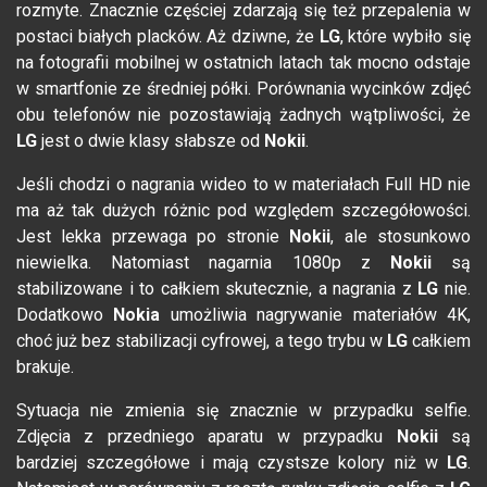
rozmyte. Znacznie częściej zdarzają się też przepalenia w
postaci białych placków. Aż dziwne, że
LG
, które wybiło się
na fotografii mobilnej w ostatnich latach tak mocno odstaje
w smartfonie ze średniej półki. Porównania wycinków zdjęć
obu telefonów nie pozostawiają żadnych wątpliwości, że
LG
jest o dwie klasy słabsze od
Nokii
.
Jeśli chodzi o nagrania wideo to w materiałach Full HD nie
ma aż tak dużych różnic pod względem szczegółowości.
Jest lekka przewaga po stronie
Nokii
, ale stosunkowo
niewielka. Natomiast nagarnia 1080p z
Nokii
są
stabilizowane i to całkiem skutecznie, a nagrania z
LG
nie.
Dodatkowo
Nokia
umożliwia nagrywanie materiałów 4K,
choć już bez stabilizacji cyfrowej, a tego trybu w
LG
całkiem
brakuje.
Sytuacja nie zmienia się znacznie w przypadku selfie.
Zdjęcia z przedniego aparatu w przypadku
Nokii
są
bardziej szczegółowe i mają czystsze kolory niż w
LG
.