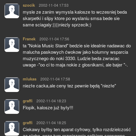
szocik
pisze:
2002-11-04 17:53
mysle ze zanim wymysla kalosze to wczesniej beda
skarpetki i slipy ktore po wyslaniu smsa bede sie
same sciagaly:))))niezly sprzecik:)
Franek
pisze:
2002-11-04 17:56
ta "Nokia Music Stand" bedzie sie idealnie nadawac do
malucha paskowych ćwokow jako kolumny wsparcia
muzycznego do noki 3330. Ludzie beda zwracac
uwage -"oo ci to maja nokie z glosnikami, ale bajer "-.
mlukas
pisze:
2002-11-04 17:58
niezłe cacka,ale ceny tez pewnie będą "niezłe"
graffi
pisze:
2002-11-04 18:23
Flopik, kalosze już były!!!
graffi
pisze:
2002-11-04 18:25
Ciekawy byłby ten aparat cyfrowy, tylko rozdzielczość
za słaba. poza tym rozwiązanie całkiem sensowne,