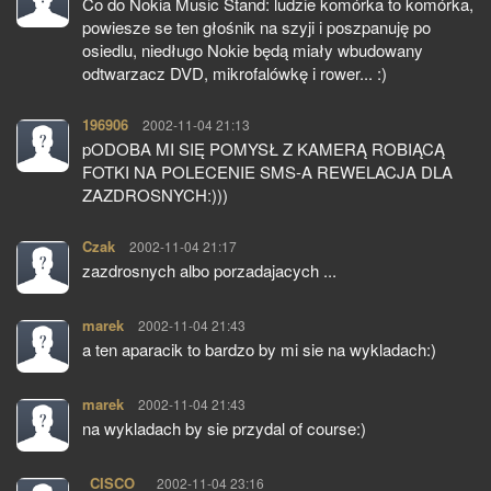
Co do Nokia Music Stand: ludzie komórka to komórka,
powiesze se ten głośnik na szyji i poszpanuję po
osiedlu, niedługo Nokie będą miały wbudowany
odtwarzacz DVD, mikrofalówkę i rower... :)
196906
pisze:
2002-11-04 21:13
pODOBA MI SIĘ POMYSŁ Z KAMERĄ ROBIĄCĄ
FOTKI NA POLECENIE SMS-A REWELACJA DLA
ZAZDROSNYCH:)))
Czak
pisze:
2002-11-04 21:17
zazdrosnych albo porzadajacych ...
marek
pisze:
2002-11-04 21:43
a ten aparacik to bardzo by mi sie na wykladach:)
marek
pisze:
2002-11-04 21:43
na wykladach by sie przydal of course:)
_CISCO_
pisze:
2002-11-04 23:16