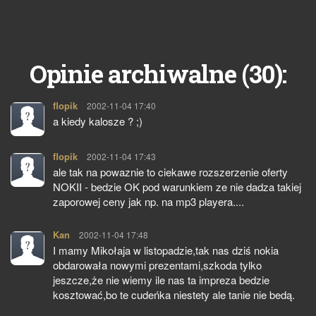
30
Opinie archiwalne (
):
flopik
pisze:
2002-11-04 17:40
a kiedy kalosze ? ;)
flopik
pisze:
2002-11-04 17:43
ale tak na powaznie to ciekawe rozszerzenie oferty
NOKII - bedzie OK pod warunkiem ze nie dadza takiej
zaporowej ceny jak np. na mp3 playera....
Kan
pisze:
2002-11-04 17:48
I mamy Mikołaja w listopadzie,tak nas dziś nokia
obdarowała nowymi prezentami,szkoda tylko
jeszcze,że nie wiemy ile nas ta impreza bedzie
kosztować,bo te cudeńka niestety ale tanie nie bedą.