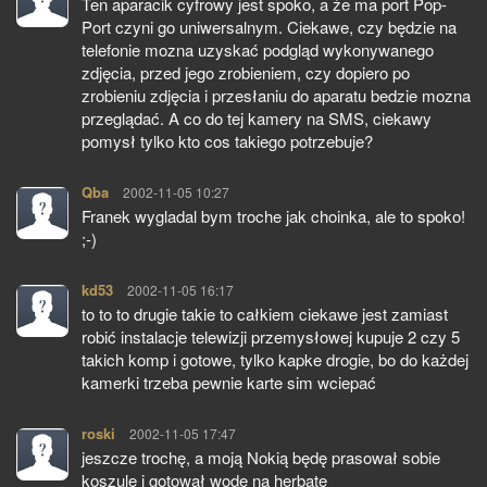
Ten aparacik cyfrowy jest spoko, a że ma port Pop-
Port czyni go uniwersalnym. Ciekawe, czy będzie na
telefonie mozna uzyskać podgląd wykonywanego
zdjęcia, przed jego zrobieniem, czy dopiero po
zrobieniu zdjęcia i przesłaniu do aparatu bedzie mozna
przeglądać. A co do tej kamery na SMS, ciekawy
pomysł tylko kto cos takiego potrzebuje?
Qba
pisze:
2002-11-05 10:27
Franek wygladal bym troche jak choinka, ale to spoko!
;-)
kd53
pisze:
2002-11-05 16:17
to to to drugie takie to całkiem ciekawe jest zamiast
robić instalacje telewizji przemysłowej kupuje 2 czy 5
takich komp i gotowe, tylko kapke drogie, bo do każdej
kamerki trzeba pewnie karte sim wciepać
roski
pisze:
2002-11-05 17:47
jeszcze trochę, a moją Nokią będę prasował sobie
koszule i gotował wodę na herbatę