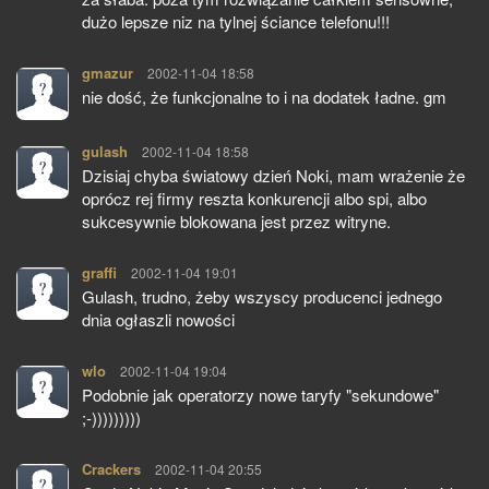
dużo lepsze niz na tylnej ściance telefonu!!!
gmazur
pisze:
2002-11-04 18:58
nie dość, że funkcjonalne to i na dodatek ładne. gm
gulash
pisze:
2002-11-04 18:58
Dzisiaj chyba światowy dzień Noki, mam wrażenie że
oprócz rej firmy reszta konkurencji albo spi, albo
sukcesywnie blokowana jest przez witryne.
graffi
pisze:
2002-11-04 19:01
Gulash, trudno, żeby wszyscy producenci jednego
dnia ogłaszli nowości
wlo
pisze:
2002-11-04 19:04
Podobnie jak operatorzy nowe taryfy "sekundowe"
;-)))))))))
Crackers
pisze:
2002-11-04 20:55