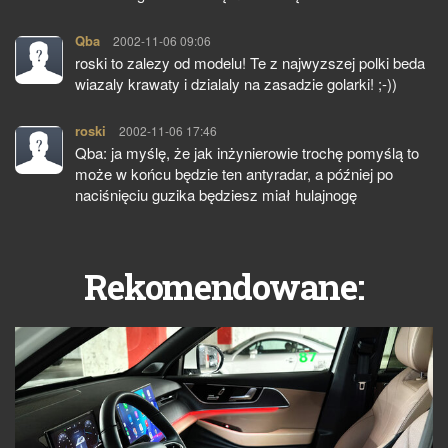
Qba
pisze:
2002-11-06 09:06
roski to zalezy od modelu! Te z najwyzszej polki beda
wiazaly krawaty i dzialaly na zasadzie golarki! ;-))
roski
pisze:
2002-11-06 17:46
Qba: ja myślę, że jak inżynierowie trochę pomyślą to
może w końcu będzie ten antyradar, a później po
naciśnięciu guzika będziesz miał hulajnogę
Rekomendowane: