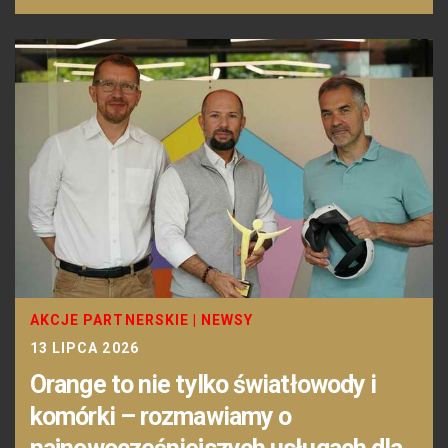
AKCJE PARTNERSKIE
|
NEWSY
13 LIPCA 2026
Orange to nie tylko światłowody i
komórki – rozmawiamy o