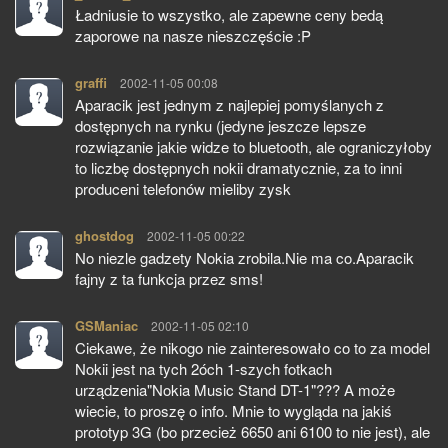
Ładniusie to wszystko, ale zapewne ceny bedą
zaporowe na nasze nieszczęście :P
graffi
pisze:
2002-11-05 00:08
Aparacik jest jednym z najlepiej pomyślanych z
dostępnych na rynku (jedyne jeszcze lepsze
rozwiązanie jakie widze to bluetooth, ale ograniczyłoby
to liczbę dostępnych nokii dramatycznie, za to inni
produceni telefonów mieliby zysk
ghostdog
pisze:
2002-11-05 00:22
No niezle gadzety Nokia zrobila.Nie ma co.Aparacik
fajny z ta funkcja przez sms!
GSManiac
pisze:
2002-11-05 02:10
Ciekawe, że nikogo nie zainteresowało co to za model
Nokii jest na tych 2óch 1-szych fotkach
urządzenia"Nokia Music Stand DT-1"??? A może
wiecie, to proszę o info. Mnie to wygląda na jakiś
prototyp 3G (bo przecież 6650 ani 6100 to nie jest), ale