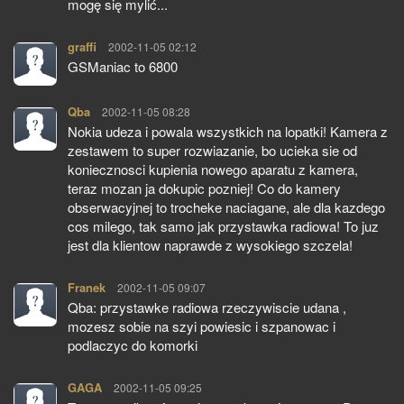
mogę się mylić...
graffi
pisze:
2002-11-05 02:12
GSManiac to 6800
Qba
pisze:
2002-11-05 08:28
Nokia udeza i powala wszystkich na lopatki! Kamera z
zestawem to super rozwiazanie, bo ucieka sie od
koniecznosci kupienia nowego aparatu z kamera,
teraz mozan ja dokupic pozniej! Co do kamery
obserwacyjnej to trocheke naciagane, ale dla kazdego
cos milego, tak samo jak przystawka radiowa! To juz
jest dla klientow naprawde z wysokiego szczela!
Franek
pisze:
2002-11-05 09:07
Qba: przystawke radiowa rzeczywiscie udana ,
mozesz sobie na szyi powiesic i szpanowac i
podlaczyc do komorki
GAGA
pisze:
2002-11-05 09:25