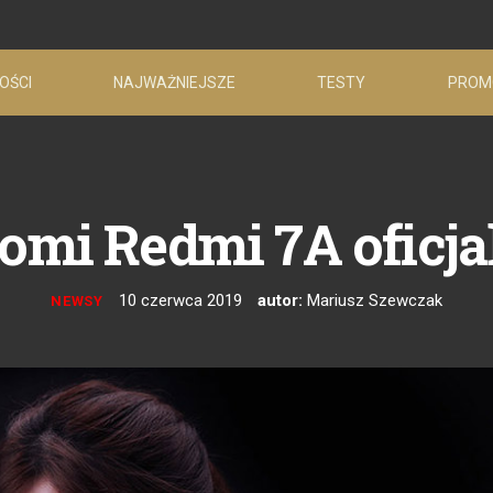
OŚCI
NAJWAŻNIEJSZE
TESTY
PROM
omi Redmi 7A oficja
10 czerwca 2019
autor:
Mariusz Szewczak
NEWSY