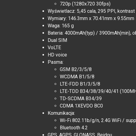
720p (1280x720 30fps)
Wyświetlacz: 5,45 cala, 295 PPI, kontrast
Wymiary: 146.3mm x 70.41mm x 9.55mm
Waga: 165 g
Bateria: 4000mAh(typ) / 3900mAh(min), 
Dual SIM
VoLTE
HD voice
Pasma:
GSM B2/3/5/8
WCDMA B1/5/8
LTE-FDD B1/3/5/8
LTE-TDD B34/38/39/40/41 (100M
TD-SCDMA B34/39
CDMA 1XEVDO BC0
Komunikacja:
Wi-Fi 802.11b/g/n, 2.4G WiFi / supp
Bluetooth 4.2
GPS, AGPS, GLONASS, Beidou