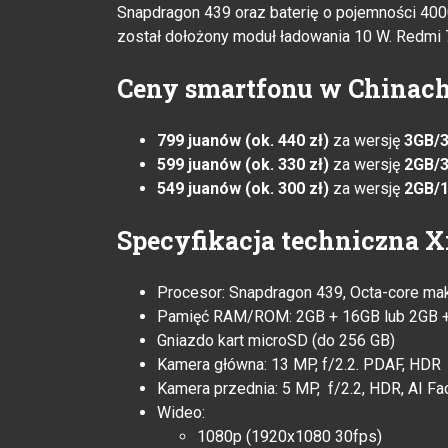
Snapdragon 439 oraz baterię o pojemności 400
został dołożony moduł ładowania 10 W. Redmi 7
Ceny smartfonu w Chinach
799 juanów (ok. 440 zł)
za wersję
3GB/
599 juanów (ok. 330 zł)
za wersję
2GB/
549 juanów (ok. 300 zł)
za wersję
2GB/
Specyfikacja techniczna X
Procesor: Snapdragon 439, Octa-core m
Pamięć RAM/ROM: 2GB + 16GB lub 2GB +
Gniazdo kart microSD (do 256 GB)
Kamera główna: 13 MP, f/2.2. PDAF, HDR
Kamera przednia: 5 MP, f/2.2, HDR, AI Fa
Wideo:
1080p (1920x1080 30fps)