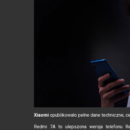
Xiaomi
opublikowało pełne dane techniczne, ce
Redmi 7A to ulepszona wersja telefonu R