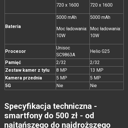
720 x 1600
720 x 1600
5000 mAh
5000 mAh
Bateria
Moc ładowania:
Moc ładowania:
10W
10W
Unisoc
Procesor
Helio G25
SC9863A
Pamięć
2/32
2/32
Zestaw kamer z tyłu
8 MP
13 MP
Kamera przednia
5 MP
5 MP
5G
Nie
Nie
Specyfikacja techniczna -
smartfony do 500 zł - od
najtańszego do najdroższego