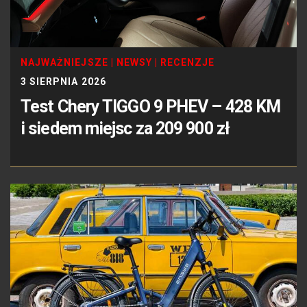
NAJWAŻNIEJSZE
|
NEWSY
|
RECENZJE
3 SIERPNIA 2026
Test Chery TIGGO 9 PHEV – 428 KM
i siedem miejsc za 209 900 zł