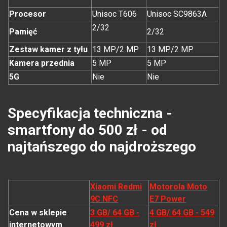
Procesor
Unisoc T606
Unisoc SC9863A
2/32
Pamięć
2/32
Zestaw kamer z tyłu
13 MP/2 MP
13 MP/2 MP
Kamera przednia
5 MP
5 MP
5G
Nie
Nie
Specyfikacja techniczna -
smartfony do 500 zł - od
najtańszego do najdroższego
Xiaomi Redmi
Motorola Moto
9C NFC
E7 Power
Cena w sklepie
3 GB/ 64 GB -
4 GB/ 64 GB - 549
internetowym
499 zł
zł