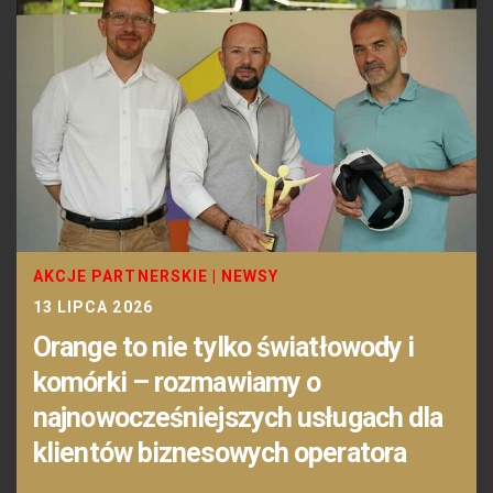
AKCJE PARTNERSKIE
|
NEWSY
13 LIPCA 2026
Orange to nie tylko światłowody i
komórki – rozmawiamy o
najnowocześniejszych usługach dla
klientów biznesowych operatora