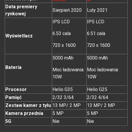
Data premiery
Sierpień 2020
Luty 2021
rynkowej
IPS LCD
IPS LCD
6.53 cala
6.51 cala
Wyświetlacz
720 x 1600
720 x 1600
5000 mAh
5000 mAh
Bateria
Moc ładowania:
Moc ładowania:
10W
10W
Procesor
Helio G35
Helio G25
Pamięć
2/32 3/64
2/32 4/64
Zestaw kamer z tyłu
13 MP/ 2 MP
13 MP/ 2 MP
Kamera przednia
5 MP
5 MP
5G
Nie
Nie