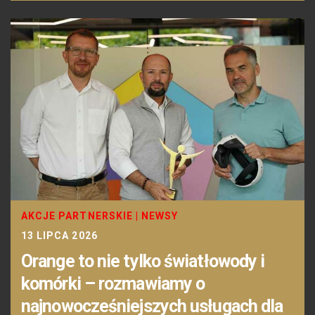
AKCJE PARTNERSKIE
|
NEWSY
13 LIPCA 2026
Orange to nie tylko światłowody i
komórki – rozmawiamy o
najnowocześniejszych usługach dla