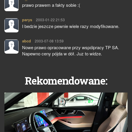
prawo prawem a fakty sobie :(
parys
pisze:
2003-01-22 21:53
I bedzie jeszcze pewnie wiele razy modyfikowane.
abcd
pisze:
2003-07-08 13:59
Nowe prawo opracowane przy wspólpracy TP SA.
Napewno ceny pójda w dół. Juz to widze.
Rekomendowane: