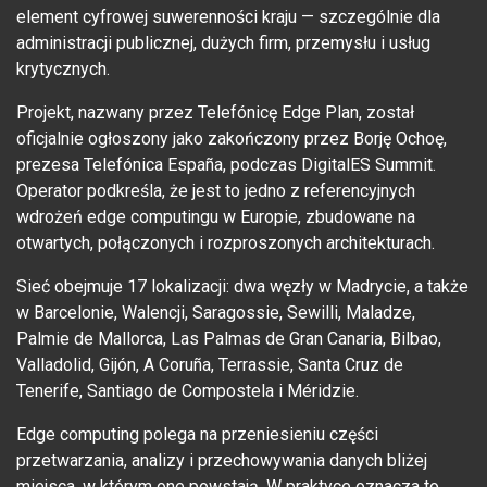
element cyfrowej suwerenności kraju — szczególnie dla
administracji publicznej, dużych firm, przemysłu i usług
krytycznych.
Projekt, nazwany przez Telefónicę Edge Plan, został
oficjalnie ogłoszony jako zakończony przez Borję Ochoę,
prezesa Telefónica España, podczas DigitalES Summit.
Operator podkreśla, że jest to jedno z referencyjnych
wdrożeń edge computingu w Europie, zbudowane na
otwartych, połączonych i rozproszonych architekturach.
Sieć obejmuje 17 lokalizacji: dwa węzły w Madrycie, a także
w Barcelonie, Walencji, Saragossie, Sewilli, Maladze,
Palmie de Mallorca, Las Palmas de Gran Canaria, Bilbao,
Valladolid, Gijón, A Coruña, Terrassie, Santa Cruz de
Tenerife, Santiago de Compostela i Méridzie.
Edge computing polega na przeniesieniu części
przetwarzania, analizy i przechowywania danych bliżej
miejsca, w którym one powstają. W praktyce oznacza to