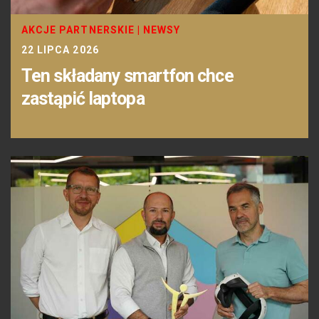
AKCJE PARTNERSKIE
|
NEWSY
22 LIPCA 2026
Ten składany smartfon chce
zastąpić laptopa