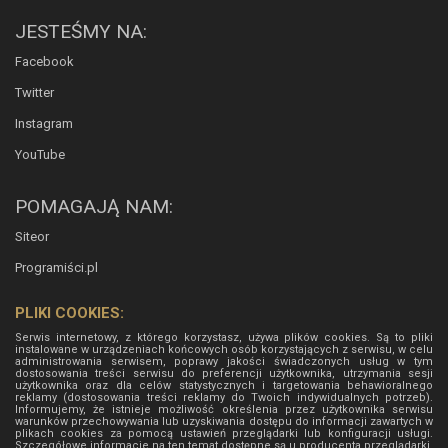
JESTEŚMY NA:
Facebook
Twitter
Instagram
YouTube
POMAGAJĄ NAM:
Siteor
Programiści.pl
PLIKI COOKIES:
Serwis internetowy, z którego korzystasz, używa plików cookies. Są to pliki
instalowane w urządzeniach końcowych osób korzystających z serwisu, w celu
administrowania serwisem, poprawy jakości świadczonych usług w tym
dostosowania treści serwisu do preferencji użytkownika, utrzymania sesji
użytkownika oraz dla celów statystycznych i targetowania behawioralnego
reklamy (dostosowania treści reklamy do Twoich indywidualnych potrzeb).
Informujemy, że istnieje możliwość określenia przez użytkownika serwisu
warunków przechowywania lub uzyskiwania dostępu do informacji zawartych w
plikach cookies za pomocą ustawień przeglądarki lub konfiguracji usługi.
Szczegółowe informacje na ten temat dostępne są u producenta przeglądarki.