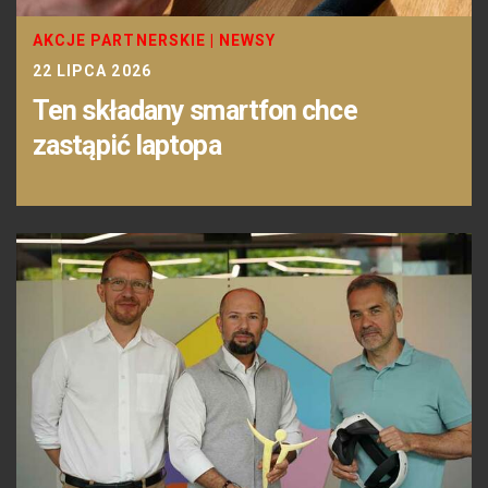
AKCJE PARTNERSKIE
|
NEWSY
22 LIPCA 2026
Ten składany smartfon chce
zastąpić laptopa