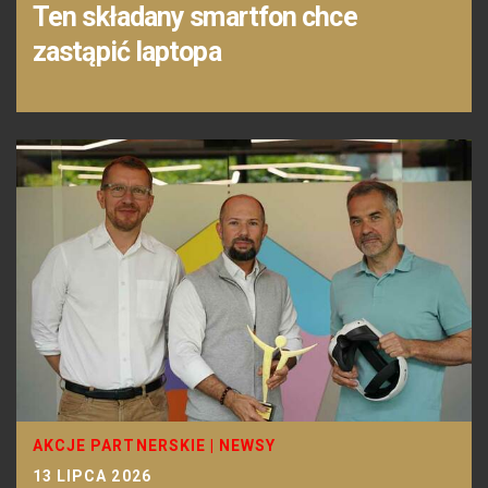
Ten składany smartfon chce
zastąpić laptopa
AKCJE PARTNERSKIE
|
NEWSY
13 LIPCA 2026