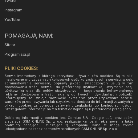
Twitter
Instagram
YouTube
POMAGAJĄ NAM:
Siteor
Programiści.pl
PLIKI COOKIES:
Serwis internetowy, z którego korzystasz, używa plików cookies. Są to pliki
instalowane w urządzeniach końcowych osób korzystających z serwisu, w celu
administrowania serwisem, poprawy jakości świadczonych usług w tym
dostosowania treści serwisu do preferencji użytkownika, utrzymania sesji
użytkownika oraz dla celów statystycznych i targetowania behawioralnego
reklamy (dostosowania treści reklamy do Twoich indywidualnych potrzeb).
Informujemy, że istnieje możliwość określenia przez użytkownika serwisu
warunków przechowywania lub uzyskiwania dostępu do informacji zawartych w
plikach cookies za pomocą ustawień przeglądarki lub konfiguracji usługi.
Szczegółowe informacje na ten temat dostępne są u producenta przeglądarki.
Odbiorcą informacji z cookies jest Gemius S.A., Google LLC, oraz spółki
zlecające GSM ONLINE Sp. z o.o. realizację kampanii reklamowej, a także
podmioty badające i zliczające tę kampanię. Dane te mogą zostać
udostępnione na rzecz partnerów handlowych
GSM ONLINE Sp. z o.o.