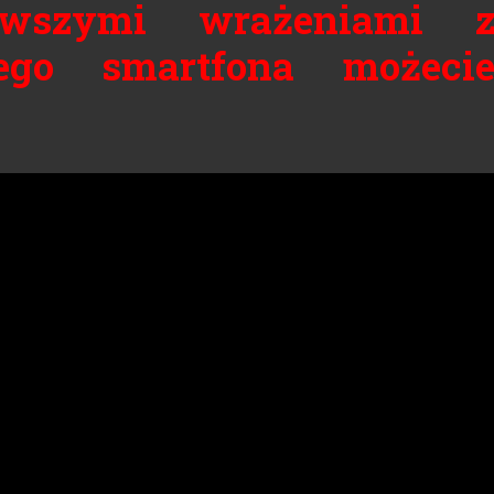
wszymi wrażeniami 
ego smartfona możeci