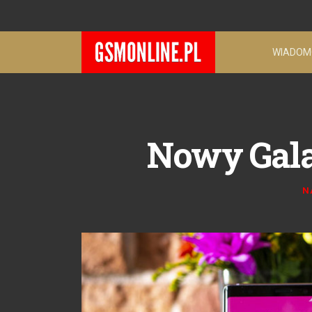
WIADOM
Nowy Galax
N