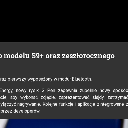
o modelu S9+ oraz zeszłorocznego
o raz pierwszy wyposażony w moduł Bluetooth.
w-Energy, nowy rysik S Pen zapewnia zupełnie nowy sposó
ęcie, aby wykonać zdjęcie, zaprezentować slajdy, zatrzyma
łączyć nagrywanie. Kolejne funkcje i aplikacje zintegrowane 
 przez developerów.