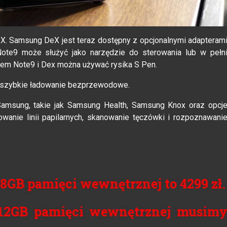
X. Samsung DeX jest teraz dostępny z opcjonalnymi adapteram
ote9 może służyć jako narzędzie do sterowania lub w pełn
awem Note9 i Dex można używać rysika S Pen.
 szybkie ładowanie bezprzewodowe.
Samsung, takie jak Samsung Health, Samsung Knox oraz opcj
anie linii papilarnych, skanowanie tęczówki i rozpoznawani
8GB pamięci wewnętrznej to 4299 zł.
512GB pamięci wewnętrznej musim