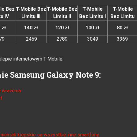
le Bez
T-Mobile Bez
T-Mobile Bez
T-Mobile
T-Mobile
tu IV
Limitu III
Limitu II
Bez Limitu I
Bez Limitu
 zł
140 zł
120 zł
100 zł
80 zł
79
2459
2789
3049
3369
lepie internetowym T-Mobile.
nie Samsung Galaxy Note 9:
 wrażenia
ł
nich jak kiepskie są wszystkie inne smartfony