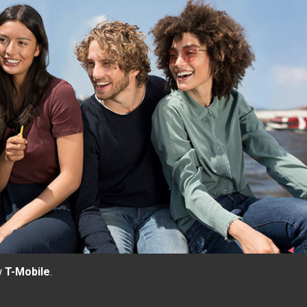
w
T-Mobile
.