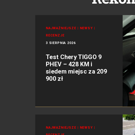
NAJWAŻNIEJSZE
|
NEWSY
|
RECENZJE
3 SIERPNIA 2026
Test Chery TIGGO 9
PHEV – 428 KM i
siedem miejsc za 209
900 zł
NAJWAŻNIEJSZE
|
NEWSY
|
RECENZJE