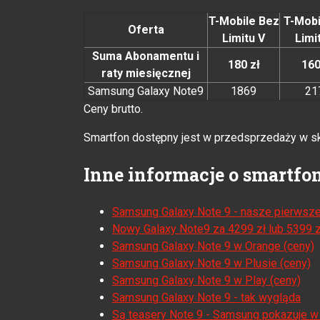
T-Mobile Bez
T-Mobi
Oferta
Limitu V
Limi
Suma Abonamentu i
180 zł
160
raty miesięcznej
Samsung Galaxy Note9
1869
21
Ceny brutto.
Smartfon dostępny jest w przedsprzedaży w sk
Inne informacje o smartfo
Samsung Galaxy Note 9 - nasze pierwsze
Nowy Galaxy Note9 za 4299 zł lub 5399 z
Samsung Galaxy Note 9 w Orange (ceny)
Samsung Galaxy Note 9 w Plusie (ceny)
Samsung Galaxy Note 9 w Play (ceny)
Samsung Galaxy Note 9 - tak wygląda
Są teasery Note 9 - Samsung pokazuje w 