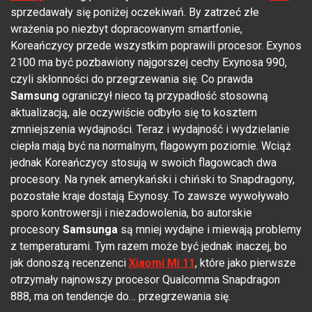
sprzedawały się poniżej oczekiwań. By zatrzeć złe
wrażenia po niezbyt dopracowanym smartfonie,
Koreańczycy przede wszystkim poprawili procesor. Exynos
2100 ma być pozbawiony najgorszej cechy Exynosa 990,
czyli skłonności do przegrzewania się. Co prawda
Samsung
ograniczył nieco tą przypadłość stosowną
aktualizacją, ale oczywiście odbyło się to kosztem
zmniejszenia wydajności. Teraz i wydajność i wydzielanie
ciepła mają być na normalnym, flagowym poziomie. Wciąż
jednak Koreańczycy stosują w swoich flagowcach dwa
procesory. Na rynek amerykański i chiński to Snapdragony,
pozostałe kraje dostają Exynosy. To zawsze wywoływało
sporo kontrowersji i niezadowolenia, bo autorskie
procesory
Samsunga
są mniej wydajne i miewają problemy
z temperaturami. Tym razem może być jednak inaczej, bo
jak donoszą recenzenci
Xiaomi Mi 11
, które jako pierwsze
otrzymały najnowszy procesor Qualcomma Snapdragon
888, ma on tendencje do… przegrzewania się.