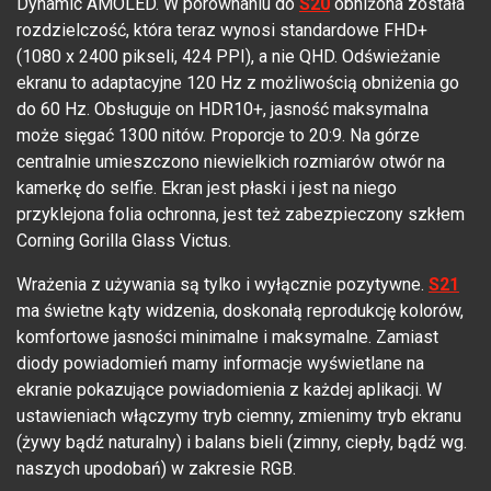
Dynamic AMOLED. W porównaniu do
S20
obniżona została
rozdzielczość, która teraz wynosi standardowe FHD+
(1080 x 2400 pikseli, 424 PPI), a nie QHD. Odświeżanie
ekranu to adaptacyjne 120 Hz z możliwością obniżenia go
do 60 Hz. Obsługuje on HDR10+, jasność maksymalna
może sięgać 1300 nitów. Proporcje to 20:9. Na górze
centralnie umieszczono niewielkich rozmiarów otwór na
kamerkę do selfie. Ekran jest płaski i jest na niego
przyklejona folia ochronna, jest też zabezpieczony szkłem
Corning Gorilla Glass Victus.
Wrażenia z używania są tylko i wyłącznie pozytywne.
S21
ma świetne kąty widzenia, doskonałą reprodukcję kolorów,
komfortowe jasności minimalne i maksymalne. Zamiast
diody powiadomień mamy informacje wyświetlane na
ekranie pokazujące powiadomienia z każdej aplikacji. W
ustawieniach włączymy tryb ciemny, zmienimy tryb ekranu
(żywy bądź naturalny) i balans bieli (zimny, ciepły, bądź wg.
naszych upodobań) w zakresie RGB.