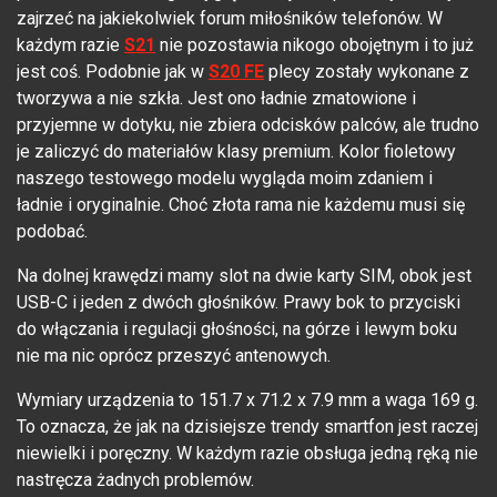
zajrzeć na jakiekolwiek forum miłośników telefonów. W
każdym razie
S21
nie pozostawia nikogo obojętnym i to już
jest coś. Podobnie jak w
S20 FE
plecy zostały wykonane z
tworzywa a nie szkła. Jest ono ładnie zmatowione i
przyjemne w dotyku, nie zbiera odcisków palców, ale trudno
je zaliczyć do materiałów klasy premium. Kolor fioletowy
naszego testowego modelu wygląda moim zdaniem i
ładnie i oryginalnie. Choć złota rama nie każdemu musi się
podobać.
Na dolnej krawędzi mamy slot na dwie karty SIM, obok jest
USB-C i jeden z dwóch głośników. Prawy bok to przyciski
do włączania i regulacji głośności, na górze i lewym boku
nie ma nic oprócz przeszyć antenowych.
Wymiary urządzenia to 151.7 x 71.2 x 7.9 mm a waga 169 g.
To oznacza, że jak na dzisiejsze trendy smartfon jest raczej
niewielki i poręczny. W każdym razie obsługa jedną ręką nie
nastręcza żadnych problemów.