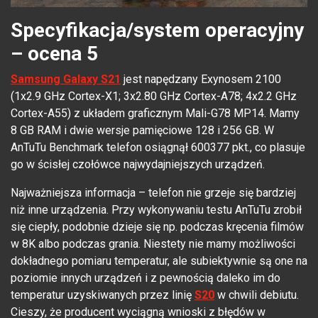
Specyfikacja/system operacyjny
– ocena 5
Samsung Galaxy S21
jest napędzany Exynosem 2100
(1x2.9 GHz Cortex-X1; 3x2.80 GHz Cortex-A78; 4x2.2 GHz
Cortex-A55) z układem graficznym Mali-G78 MP14. Mamy
8 GB RAM i dwie wersje pamięciowe 128 i 256 GB. W
AnTuTu Benchmark telefon osiągnął 600377 pkt., co plasuje
go w ścisłej czołówce najwydajniejszych urządzeń.
Najważniejsza informacja – telefon nie grzeje się bardziej
niż inne urządzenia. Przy wykonywaniu testu AnTuTu zrobił
się ciepły, podobnie dzieje się np. podczas kręcenia filmów
w 8K albo podczas grania. Niestety nie mamy możliwości
dokładnego pomiaru temperatur, ale subiektywnie są one na
poziomie innych urządzeń i z pewnością daleko im do
temperatur uzyskiwanych przez linię
S20
w chwili debiutu.
Cieszy, że producent wyciągną wnioski z błędów w