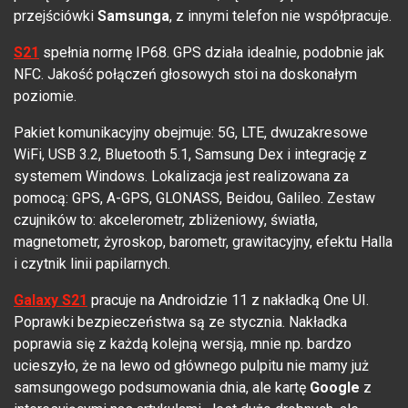
przejściówki
Samsunga
, z innymi telefon nie współpracuje.
S21
spełnia normę IP68. GPS działa idealnie, podobnie jak
NFC. Jakość połączeń głosowych stoi na doskonałym
poziomie.
Pakiet komunikacyjny obejmuje: 5G, LTE, dwuzakresowe
WiFi, USB 3.2, Bluetooth 5.1, Samsung Dex i integrację z
systemem Windows. Lokalizacja jest realizowana za
pomocą: GPS, A-GPS, GLONASS, Beidou, Galileo. Zestaw
czujników to: akcelerometr, zbliżeniowy, światła,
magnetometr, żyroskop, barometr, grawitacyjny, efektu Halla
i czytnik linii papilarnych.
Galaxy S21
pracuje na Androidzie 11 z nakładką One UI.
Poprawki bezpieczeństwa są ze stycznia. Nakładka
poprawia się z każdą kolejną wersją, mnie np. bardzo
ucieszyło, że na lewo od głównego pulpitu nie mamy już
samsungowego podsumowania dnia, ale kartę
Google
z