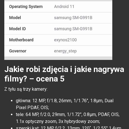
Jakie robi zdjęcia i jakie nagrywa
filmy? – ocena 5
Z tyłu są trzy kamery:
główna: 12 MP, f/1.8, 26mm, 1/1.76", 1.8µm, Dual
Pixel PDAF, OIS;
tele: 64 MP, f/2.0, 29mm, 1/1.72", 0.8µm, PDAF, OIS,
1.1x optyczny zoom, 3x hybrydowy zoom;
szeroki kąt: 12 MP, f/2.2, 13mm, 120˚, 1/2.55" 1.4µm,