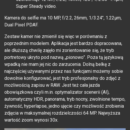
Super Steady video.
Kamera do selfie ma 10 MP, f/2.2, 26mm, 1/3.24", 1.22µm,
Dual Pixel PDAF.
Zestaw kamer nie zmienił się więc w porównaniu z
poprzednim modelem. Aplikacja jest bardzo dopracowana,
ale dłuższą chwilę zajęło mi zorientowanie się, że tryb
portretowy ukryto pod nazwą „pionowo”. Poza tą językową
wpadką nie mam jej nic do zarzucenia. Dolną belkę z
najczęściej używanymi przez nas funkcjami możemy sobie
dowolnie konfigurować, jest tryb profesjonalny do zdjęć z
możliwością zapisu w RAW. Jest też cała jazda
obowiązkowa czyli m.in. optymalizator scenerii (AI),
automatyczny HDR, panorama, tryb nocny, zwolnione tempo,
żywność, hyperlapse, jedno ujęcie czy możliwość zrobienia
zdjęcia w maksymalnej rozdzielczości 64 MP. Najwyższa
wartość zoom wynosi 30x.