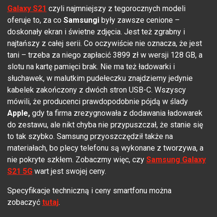
Galaxy S21
czyli najmniejszy z tegorocznych modeli
oferuje to, za co
Samsungi
były zawsze cenione –
doskonały ekran i świetne zdjęcia. Jest też zgrabny i
najtańszy z całej serii. Co oczywiście nie oznacza, że jest
tani – trzeba za niego zapłacić 3899 zł w wersji 128 GB, a
slotu na kartę pamięci brak. Nie ma też ładowarki i
słuchawek, w malutkim pudełeczku znajdziemy jedynie
kabelek zakończony z dwóch stron USB-C. Wszyscy
mówili, że producenci prawdopodobnie pójdą w ślady
Apple,
gdy ta firma zrezygnowała z dodawania ładowarek
do zestawu, ale nikt chyba nie przypuszczał, że stanie się
to tak szybko. Samsung przyoszczędził także na
materiałach, bo plecy telefonu są wykonane z tworzywa, a
nie pokryte szkłem. Zobaczmy więc, czy
Samsung Galaxy
S21 5G
wart jest swojej ceny.
Specyfikacje techniczną i ceny smartfonu można
zobaczyć
tutaj
.