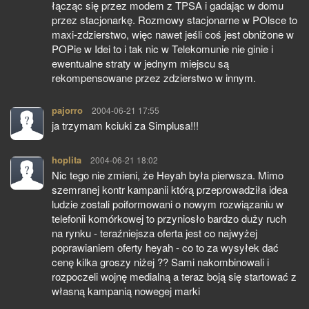
łącząc się przez modem z TPSA i gadając w domu
przez stacjonarkę. Rozmowy stacjonarne w POlsce to
maxi-zdzierstwo, więc nawet jeśli coś jest obniżone w
POPie w Idei to i tak nic w Telekomunie nie ginie i
ewentualne straty w jednym miejscu są
rekompensowane przez zdzierstwo w innym.
pajorro
pisze:
2004-06-21 17:55
ja trzymam kciuki za Simplusa!!!
hoplita
pisze:
2004-06-21 18:02
Nic tego nie zmieni, że Heyah była pierwsza. Mimo
szemranej kontr kampanii którą przeprowadziła idea
ludzie zostali poiformowani o nowym rozwiązaniu w
telefonii komórkowej to przyniosło bardzo duży ruch
na rynku - teraźniejsza oferta jest co najwyżej
poprawianiem oferty heyah - co to za wysyłek dać
cenę kilka groszy niżej ?? Sami nakombinowali i
rozpoczeli wojnę medialną a teraz boją się startować z
własną kampanią nowegej marki