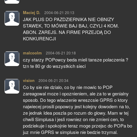
Maciej D.
pisze:
2004-06-21 20:13
JAK PLUS DO PAZDZIERNIKA NIE OBNIZY
STAWEK, TO MÓWIE BAJ BAJ, CZYLI 4 KOM.
ABON. ZAREJS. NA FIRME PRZEJDĄ DO
KONKURENCJI
malcoolm
pisze:
2004-06-21 20:18
czy starzy POPowcy beda mieli tansze polaczenia ?
tzn te 80 gr do wszystkich sieci
vision
pisze:
2004-06-21 20:34
Co by sie nie dzialo, co by nie mowic to POP
zareagowal moze i opoznieniem, ale za to w genialny
sposob. Do tego wlaczenie wreszcsie GPRS o ktory
najwiecej prosili popowcy jest kolejny dowodem na to,
ze jednak Idea poszla po rozum do glowy. Mam w tej
chwili Simplusa i jesli rowniez on nie zmieni cen, to
podziekuje i spokojnie teraz moge przejsc do POPa bo
juz mnie GPRS w simplusie nie bedzie trzymal.