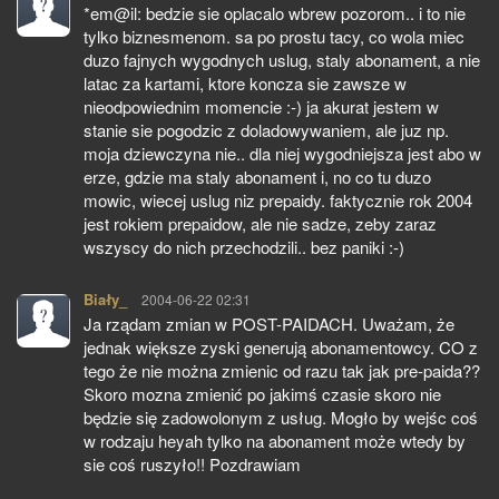
*em@il: bedzie sie oplacalo wbrew pozorom.. i to nie
tylko biznesmenom. sa po prostu tacy, co wola miec
duzo fajnych wygodnych uslug, staly abonament, a nie
latac za kartami, ktore koncza sie zawsze w
nieodpowiednim momencie :-) ja akurat jestem w
stanie sie pogodzic z doladowywaniem, ale juz np.
moja dziewczyna nie.. dla niej wygodniejsza jest abo w
erze, gdzie ma staly abonament i, no co tu duzo
mowic, wiecej uslug niz prepaidy. faktycznie rok 2004
jest rokiem prepaidow, ale nie sadze, zeby zaraz
wszyscy do nich przechodzili.. bez paniki :-)
Biały_
pisze:
2004-06-22 02:31
Ja rządam zmian w POST-PAIDACH. Uważam, że
jednak większe zyski generują abonamentowcy. CO z
tego że nie można zmienic od razu tak jak pre-paida??
Skoro mozna zmienić po jakimś czasie skoro nie
będzie się zadowolonym z usług. Mogło by wejśc coś
w rodzaju heyah tylko na abonament może wtedy by
sie coś ruszyło!! Pozdrawiam