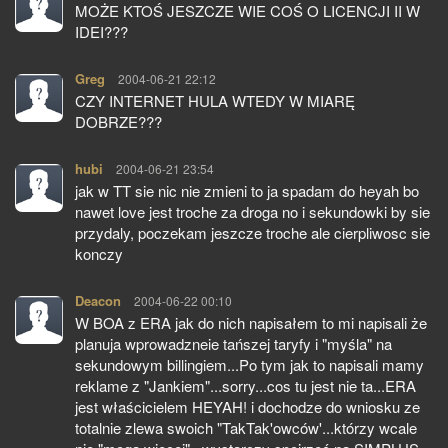
MOŻE KTOŚ JESZCZE WIE COŚ O LICENCJI II W
IDEI???
Greg
pisze:
2004-06-21 22:12
CZY INTERNET HULA WTEDY W MIARĘ
DOBRZE???
hubi
pisze:
2004-06-21 23:54
jak w TT sie nic nie zmieni to ja spadam do heyah bo
nawet love jest troche za droga no i sekundowki by sie
przydaly, poczekam jeszcze troche ale cierpliwosc sie
konczy
Deacon
pisze:
2004-06-22 00:10
W BOA z ERA jak do nich napisałem to mi napisali że
planuja wprowadzneie tańszej taryfy i "myśla" na
sekundowym billingiem...Po tym jak to napisali mamy
reklame z "Jankiem"...sorry...cos tu jest nie ta...ERA
jest właścicielem HEYAH! i dochodze do wniosku ze
totalnie zlewa swoich "TakTak'owców'...którzy wcale