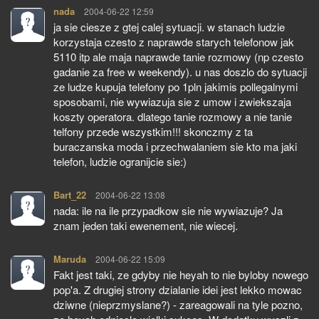
nada
pisze:
2004-06-22 12:59
ja sie ciesze z gtej calej sytuacji. w stanach ludzie
korzystaja czesto z naprawde starych telefonow jak
5110 itp ale maja naprawde tanie rozmowy (np czesto
gadanie za free w weekendy). u nas doszlo do sytuacji
ze ludze kupuja telefony po 1pln jakimis pollegalnymi
sposobami, nie wywiazuja sie z umow i zwiekszaja
koszty operatora. dlatego tanie rozmowy a nie tanie
telfony przede wszystkim!!! skonczmy z ta
buraczanska moda i przechwalaniem sie kto ma jaki
telefon, ludzie ogranijcie sie:)
Bart_22
pisze:
2004-06-22 13:08
nada: ile na ile przypadkow sie nie wywiazuje? Ja
znam jeden taki ewenement, nie wiecej.
Maruda
pisze:
2004-06-22 15:09
Fakt jest taki, ze gdyby nie heyah to nie byloby nowego
pop'a. Z drugiej strony dzialanie idei jest lekko mowac
dziwne (nieprzmyslane?) - zareagowali na tyle pozno,