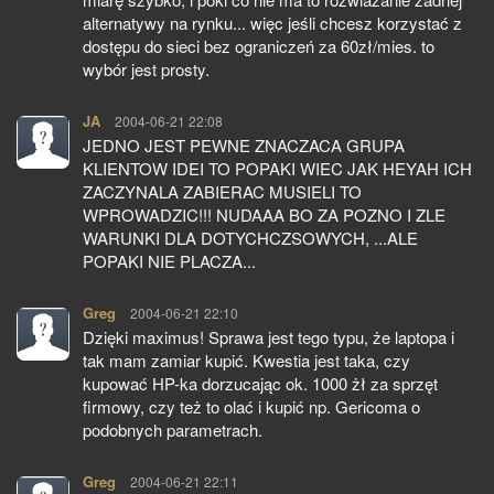
alternatywy na rynku... więc jeśli chcesz korzystać z
dostępu do sieci bez ograniczeń za 60zł/mies. to
wybór jest prosty.
JA
pisze:
2004-06-21 22:08
JEDNO JEST PEWNE ZNACZACA GRUPA
KLIENTOW IDEI TO POPAKI WIEC JAK HEYAH ICH
ZACZYNALA ZABIERAC MUSIELI TO
WPROWADZIC!!! NUDAAA BO ZA POZNO I ZLE
WARUNKI DLA DOTYCHCZSOWYCH, ...ALE
POPAKI NIE PLACZA...
Greg
pisze:
2004-06-21 22:10
Dzięki maximus! Sprawa jest tego typu, że laptopa i
tak mam zamiar kupić. Kwestia jest taka, czy
kupować HP-ka dorzucając ok. 1000 żł za sprzęt
firmowy, czy też to olać i kupić np. Gericoma o
podobnych parametrach.
Greg
pisze:
2004-06-21 22:11