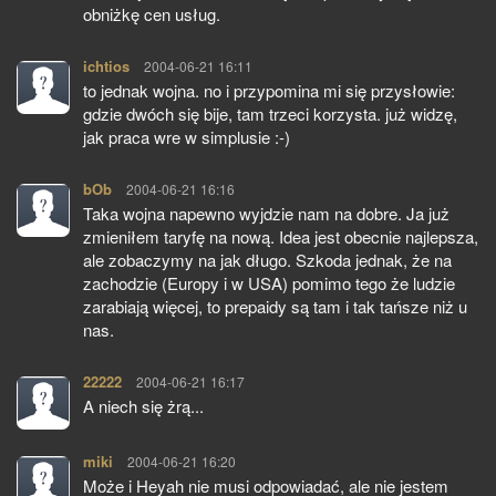
obniżkę cen usług.
ichtios
pisze:
2004-06-21 16:11
to jednak wojna. no i przypomina mi się przysłowie:
gdzie dwóch się bije, tam trzeci korzysta. już widzę,
jak praca wre w simplusie :-)
bOb
pisze:
2004-06-21 16:16
Taka wojna napewno wyjdzie nam na dobre. Ja już
zmieniłem taryfę na nową. Idea jest obecnie najlepsza,
ale zobaczymy na jak długo. Szkoda jednak, że na
zachodzie (Europy i w USA) pomimo tego że ludzie
zarabiają więcej, to prepaidy są tam i tak tańsze niż u
nas.
22222
pisze:
2004-06-21 16:17
A niech się żrą...
miki
pisze:
2004-06-21 16:20
Może i Heyah nie musi odpowiadać, ale nie jestem