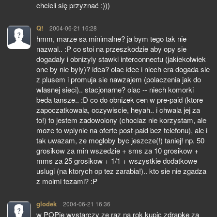
chcieli się przyznać :)))
Q!
pisze:
2004-06-21 16:28
hmm, marze sa minimalne? ja bym tego tak nie
nazwal.. :P co stoi na przeszkodzie aby opy sie
dogadaly i obnizyly stawki interconnectu (jakiekolwiek
one by nie byly)? idea? olac idee i niech era dogada sie
z plusem i promuja sie nawzajem (polaczenia jak do
wlasnej sieci).. stacjonarne? olac -- niech komorki
beda tansze.. :D co do obnizek cen w pre-paid (ktore
zapoczatkowala, oczywiscie, heyah.. i chwala jej za
to!) to jestem zadowolony (chociaz nie korzystam, ale
moze to wplynie na oferte post-paid bez telefonu), ale i
tak uwazam, ze mogloby byc jeszcze(!) taniej! np. 50
grosikow za min wszedzie + sms za 10 grosikow +
mms za 25 grosikow + 1/1 + wszystkie dodatkowe
uslugi (na ktorych op tez zarabia!).. kto sie nie zgadza
z moimi tezami? :P
glodek
pisze:
2004-06-21 16:36
w POPie wystarczy ze raz na rok kupic zdrapke za