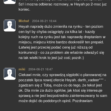
5zł i mozna odbierac rozmowy, w Heyah po 2-msc juz
koniec.
Michał
pisze:
2004-06-21 16:44
Heyah napradę dużo zmieniła na rynku - ten poziom
cen był by chyba osiągnięty za kilka lat - kazdy
kolejny ruch na rynku jest tak naprawdę dreptaniem w
miejscu, miejscu które bardzo dookreślił ten prepaid.
Łatwiej jest przeciej podać cenę już niższą od
konkurencji - co za problem ale właśnie odważyć się
na tak wielki krok to jest już coś; pozdr.:)
miki
pisze:
2004-06-21 16:47
Ciekawi mnie, czy sprawdzą sięplotki o planowanej na
poczatek lipca nowej ofercie Heyah. darth_vadeer*** -
zgadzam się z Tobą, może co do tego, że tekst jest
ok. Dla mnie za dużo ogółów, jak ktoś się interesuje
sprawą a nie jest bezpośrednio zainteresowany to sam
może dojść do podobnych opinii. Pozdrawiam