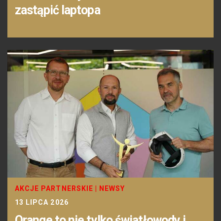
zastąpić laptopa
AKCJE PARTNERSKIE
|
NEWSY
13 LIPCA 2026
Orange to nie tylko światłowody i