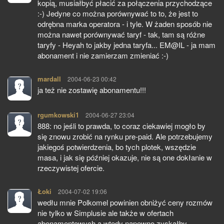
kopią, musiałbyć płacić za połączenia przychodzące
:-) Jedyne co można porównywać to to, że jest to
odrębna marka operatora - i tyle. W żaden sposób nie
można nawet porównywać taryf - tak, tam są różne
taryfy - Heyah to jakby jedna taryfa... EM@IL - ja mam
abonament i nie zamierzam zmieniać :-)
mardall
pisze:
2004-06-23 00:42
ja też nie zostawię abonamentu!!!
rgumkowski1
pisze:
2004-06-27 23:04
888: no jeśli to prawda, to coraz ciekawiej mogło by
się znowu zrobić na rynku pre-paid. Ale potrzebujemy
jakiegoś potwierdzenia, bo tych plotek, wszędzie
masa, i jak się później okazuje, nie są one dokłanie w
rzeczywistej ofercie.
Łoki
pisze:
2004-07-02 19:06
wedłu mnie Polkomel powinien obniżyć ceny rozmów
nie tylko w Simplusie ale także w ofertach
abonamentowych a wtedy napewno zyskałby