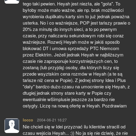
tego taki pewien. Heyah jest niezła, ale "goła". To
byłoby może mało ważne, ale np. brak możliwości
wyrobienia duplikatru karty sim to już jednak poważna
usterka. No i co ważniejsze, POP jest tańszy prawie o
20% za minutę do innych sieci, a to po pewnym
czasie, przy naliczaniu sekundowym robi się coraz
ważniejsze. Rozwój Heyah może w jakiś sposób
blokować DT i umowa sprzedaży PTC Niemcom
przez Elektrim. Jeżeli jednak Heyah w najbliższym
czasie nie zaproponuje korzystniejszych cen, to
zostaną (lub przyjdą) osoby, dla których liczy się
przede wsyztskim cena rozmów w Heyah (a te są
tańsze niż cena w Popie). Z jednej strony Idea i Plus
"dały" bardzo dużo czasu na umocnienie się Heyah, z
dtugiej jednak strony stare karty w Popie czy
ewentualnie wSimplusie jeszcze za bardzo nie
ostygły. Liczę na nową ofertę w Heyah. Pozdrawiam
locco
pisze:
2004-06-21 16:27
Nie chcieli się w Idei przyznać ilu klientów stracili od
czasu wejścia Heyah... :)) No ja się nie dziwię, że nie