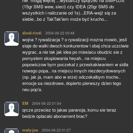
nie "mogą więcej"...wystarczy spojrzeć na SIMPLUS
(15gr SMS wew, sieci) czy IDEA (20gr SMS do
wszystkich i naliczanie od 1s)...ERA-wejź się za
siebie...bo z TakTak'iem może być krucho...
dindi-rindi
pisze:
2004-06-22 00:48
wojna ? rywalizacja ? o rywalizacji mozna mowic, jesli
staje do walki dwoch konkurentow i obaj chca uczciwie
wygrac, a nie tak jak idea po miesiacu obudzic sie z
pomyslem skopiowania heyah.. na miejscu
popowiczow bym poczekal z przeskakiwaniem w sidla
nowego popa.. na miejscu innych niezdecydowanych
(np. jak ja, mam abo w erze) odczekalbym troche..
emocje sa niezdrowe, dopierto pierwszy dzien tego
neu pop'a.
EM
pisze:
2004-06-22 01:04
qrcze przeciez to jakas paranoja, komu sie teraz
bedzie oplacalo abonament brac?
maly-joe
pisze:
2004-06-22 01:27