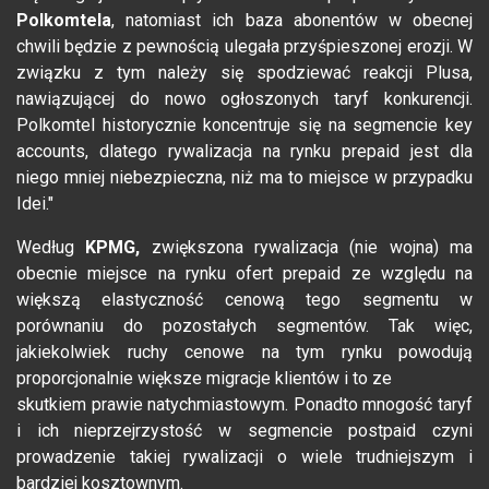
Polkomtela
, natomiast ich baza abonentów w obecnej
chwili będzie z pewnością ulegała przyśpieszonej erozji. W
związku z tym należy się spodziewać reakcji Plusa,
nawiązującej do nowo ogłoszonych taryf konkurencji.
Polkomtel historycznie koncentruje się na segmencie key
accounts, dlatego rywalizacja na rynku prepaid jest dla
niego mniej niebezpieczna, niż ma to miejsce w przypadku
Idei."
Według
KPMG,
zwiększona rywalizacja (nie wojna) ma
obecnie miejsce na rynku ofert prepaid ze względu na
większą elastyczność cenową tego segmentu w
porównaniu do pozostałych segmentów. Tak więc,
jakiekolwiek ruchy cenowe na tym rynku powodują
proporcjonalnie większe migracje klientów i to ze
skutkiem prawie natychmiastowym. Ponadto mnogość taryf
i ich nieprzejrzystość w segmencie postpaid czyni
prowadzenie takiej rywalizacji o wiele trudniejszym i
bardziej kosztownym.