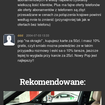
wielkszą ilość klientów, Plus ma fajne oferty telefonów
ale oferty abonamentów z telefonem są zbyt
przesadzane w cenach za połączenia krajowe powinni
według mnie to zmienić (przynajmniej tak jak w
ofertach bez telefonu)
ddd
pisze:
2004-07-03 13:33
pop "na okraglo" , kupujesz karte za 50zl. i masz 10%
gratis, czyli smialo mozna powiedziec ze w takim
przypadku rozmowy i eski sa o 10% tansze, jaszcze
lepiej to wyglada przy karcie za 25zl. Nowy Pop jest
najlepszy!!
Rekomendowane: