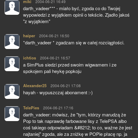
miki
pisze:
2004-06-21 16:49
darth_vadeer*** - miało być, zgoda co do Twojej
wypowiedzi z wyjątkiem opinii o tekście. Zjadło jakoś
"z wyjątkiem"
haiper
pisze:
2004-06-21 16:50
*darth_vadeer * zgadzam się w całej rozciągłości.
ichtios
pisze:
2004-06-21 16:57
a SimPlus siedzi przed swoim wigwamem i ze
spokojem pali heykę popkoju
Alexander25
pisze:
2004-06-21 17:08
hayah - wypuszczaj abonament :-)
TelePies
pisze:
2004-06-21 17:16
darth_vadeer: mówisz, że "tym, którzy marudzą że
Pop to tak naprawdę farbowane lisy z TelePSA albo
coś takiego odpowiadam &#8212; to co, ważne że jest
najtaniej" zgoda, ale za zniżkę w POPie płacę np. ja