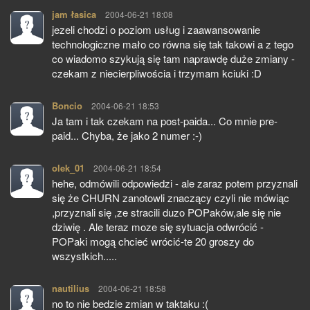
jam łasica
pisze:
2004-06-21 18:08
jezeli chodzi o poziom usług i zaawansowanie
technologiczne mało co równa się tak takowi a z tego
co wiadomo szykują się tam naprawdę duże zmiany -
czekam z niecierpliwościa i trzymam kciuki :D
Boncio
pisze:
2004-06-21 18:53
Ja tam i tak czekam na post-paida... Co mnie pre-
paid... Chyba, że jako 2 numer :-)
olek_01
pisze:
2004-06-21 18:54
hehe, odmówili odpowiedzi - ale zaraz potem przyznali
się że CHURN zanotowli znaczący czyli nie mówiąc
,przyznali się ,ze stracili duzo POPaków,ale się nie
dziwię . Ale teraz moze się sytuacja odwrócić -
POPaki mogą chcieć wrócić-te 20 groszy do
wszystkich.....
nautilius
pisze:
2004-06-21 18:58
no to nie bedzie zmian w taktaku :(