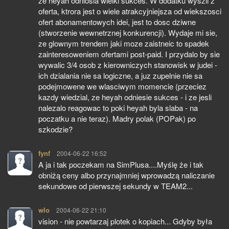
ze heyah odniosla wielki sukces. W dodatku wyszli z
oferta, ktrora jest o wiele atrakcyjniejsza od wiekszosci
ofert abonamentowych idei, jest to dosc dziwne
(stworzenie wewnetrznej konkurencji). Wydaje mi sie,
ze glownym trendem jaki moze zaistneic to spadek
zainteresoweniem ofertami post-paid. I przydalo by sie
wywalic 3/4 osob z kierowniczych stanowisk w judei -
ich dzialania nie sa logiczne, a juz zupelnie nie sa
podejmowene we wlasciwym momencie (przeciez
kazdy wiedzial, ze heyah odniesie sukces - i ze jesli
nalezalo reagowac to poki heyah byla slaba - na
poczatku a nie teraz). Madry polak (POPak) po
szkodzie?
fynf
pisze:
2004-06-22 16:52
A ja i tak poczekam na SimPlusa....Myślę że i tak
obniżą ceny albo przynajmniej wprowadzą naliczanie
sekundowe od pierwszej sekundy w TEAM2...
wlo
pisze:
2004-06-22 21:10
vision - nie powtarzaj plotek o kopiach... Gdyby była