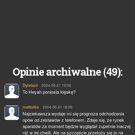
49
Opinie archiwalne (
):
Dyletant
pisze:
2004-06-21 16:06
To Heyah poniosla klęskę?
mattulko
pisze:
2004-06-21 16:09
Najciekawsza wydaje mi się prognoza odchodzenia
opów od zestawów z telefonem. Zdaje się, że rynek
aparatów za moment będzie wyglądał zupełnie inaczej
niż w tej chwili. Ale na szczęście przełoży się to na