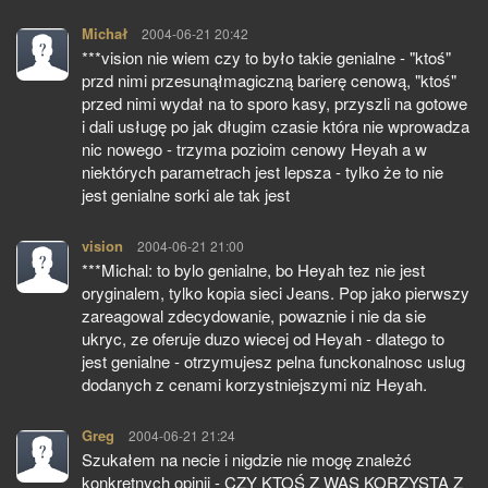
Michał
pisze:
2004-06-21 20:42
***vision nie wiem czy to było takie genialne - "ktoś"
przd nimi przesunąłmagiczną barierę cenową, "ktoś"
przed nimi wydał na to sporo kasy, przyszli na gotowe
i dali usługę po jak długim czasie która nie wprowadza
nic nowego - trzyma pozioim cenowy Heyah a w
niektórych parametrach jest lepsza - tylko że to nie
jest genialne sorki ale tak jest
vision
pisze:
2004-06-21 21:00
***Michal: to bylo genialne, bo Heyah tez nie jest
oryginalem, tylko kopia sieci Jeans. Pop jako pierwszy
zareagowal zdecydowanie, powaznie i nie da sie
ukryc, ze oferuje duzo wiecej od Heyah - dlatego to
jest genialne - otrzymujesz pelna funckonalnosc uslug
dodanych z cenami korzystniejszymi niz Heyah.
Greg
pisze:
2004-06-21 21:24
Szukałem na necie i nigdzie nie mogę znależć
konkretnych opinii - CZY KTOŚ Z WAS KORZYSTA Z