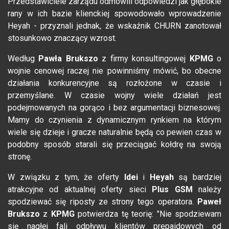
Przedstawiciele zarządu odmówili odpowiedzi jak głębokie
rany w ich bazie klienckiej spowodowało wprowadzenie
Heyah - przyznali jednak, że wskaźnik CHURN zanotował
stosunkowo znaczący wzrost.
Według
Pawła Brukszo
z firmy konsultingowej
KPMG
o
wojnie cenowej raczej nie powinniśmy mówić, bo obecne
działania konkurencyjne są rozłożone w czasie i
przemyślane. W czasie wojny wiele działań jest
podejmowanych na gorąco i bez argumentacji biznesowej.
Mamy do czynienia z dynamicznym rynkiem na którym
wiele się dzieje i gracze naturalnie będą co pewien czas w
podobny sposób starali się przeciągać kołdrę na swoją
stronę.
W związku z tym, że oferty
Idei
i
Heyah
są bardziej
atrakcyjne od aktualnej oferty sieci
Plus GSM
należy
spodziewać się riposty ze strony tego operatora.
Paweł
Brukszo
z
KPMG
potwierdza tę teorię: "Nie spodziewam
się nagłej fali odpływu klientów prepaidowych od