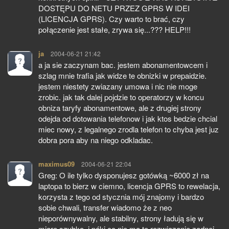
DOSTĘPU DO NETU PRZEZ GPRS W IDEI
(LICENCJA GPRS). Czy warto to brać, czy
połączenie jest stałe, zrywa się...??? HELP!!!
ja
pisze:
2004-06-21 21:42
a ja sie zaczynam bac. jestem abonamentowcem i
szlag mnie trafia jak widze te obnizki w prepaidzie.
jestem niestety zwiazany umowa i nic nie moge
zrobic. jak tak dalej pojdzie to operatorzy w koncu
obniza taryfy abonamentowe, ale z drugiej strony
odejda od dotowania telefonow i jak ktos bedzie chcial
miec nowy, z legalnego zrodla telefon to chyba jest juz
dobra pora aby na niego odkladac.
maximus09
pisze:
2004-06-21 22:04
Greg: O ile tylko dysponujesz gotówką ~6000 zł na
laptopa to bierz w ciemno, licencja GPRS to rewelacja,
korzysta z tego od stycznia mój znajomy i bardzo
sobie chwali, transfer wiadomo że z neo
nieporównywalny, ale stabilny, strony ładują się w
miarę szybko, i póki co nie ma to rozwiazanie zadnej