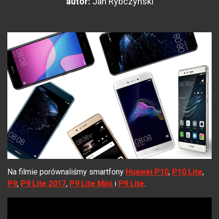
autor:
Jan Rybczyński
Na filmie porównaliśmy smartfony
Huawei P10
,
P10 Lite
,
P9
,
P9 Lite 2017
,
P9 Lite Mini
i
P9 Lite
.