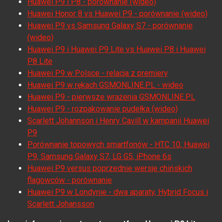
Huawei P9 i P8 - porównanie (wideo)
Huawei Honor 8 vs Huawei P9 - porównanie (wideo)
Huawei P9 vs Samsung Galaxy S7 - porównanie
(wideo)
Huawei P9 i Huawei P9 Lite vs Huawei P8 i Huawei
P8 Lite
Huawei P9 w Polsce - relacja z premiery
Huawei P9 w rękach GSMONLINE.PL - wideo
Huawei P9 - pierwsze wrażenia GSMONLINE.PL
Huawei P9 - rozpakowanie pudełka (wideo)
Scarlett Johannson i Henry Cavill w kampanii Huawei
P9
Porównanie topowych smartfonów - HTC 10, Huawei
P9, Samsung Galaxy S7, LG G5, iPhone 6s
Huawei P9 versus poprzednie wersje chińskich
flagowców - porównanie
Huawei P9 w Londynie - dwa aparaty, Hybrid Focus i
Scarlett Johansson