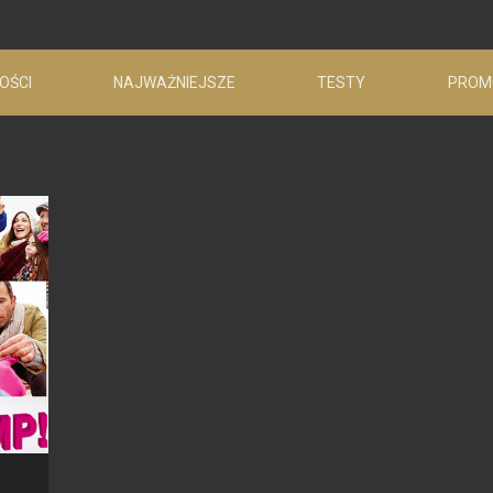
OŚCI
NAJWAŻNIEJSZE
TESTY
PROM