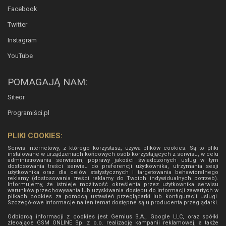
Facebook
Twitter
Instagram
YouTube
POMAGAJĄ NAM:
Siteor
Programiści.pl
PLIKI COOKIES:
Serwis internetowy, z którego korzystasz, używa plików cookies. Są to pliki
instalowane w urządzeniach końcowych osób korzystających z serwisu, w celu
administrowania serwisem, poprawy jakości świadczonych usług w tym
dostosowania treści serwisu do preferencji użytkownika, utrzymania sesji
użytkownika oraz dla celów statystycznych i targetowania behawioralnego
reklamy (dostosowania treści reklamy do Twoich indywidualnych potrzeb).
Informujemy, że istnieje możliwość określenia przez użytkownika serwisu
warunków przechowywania lub uzyskiwania dostępu do informacji zawartych w
plikach cookies za pomocą ustawień przeglądarki lub konfiguracji usługi.
Szczegółowe informacje na ten temat dostępne są u producenta przeglądarki.
Odbiorcą informacji z cookies jest Gemius S.A., Google LLC, oraz spółki
zlecające GSM ONLINE Sp. z o.o. realizację kampanii reklamowej, a także