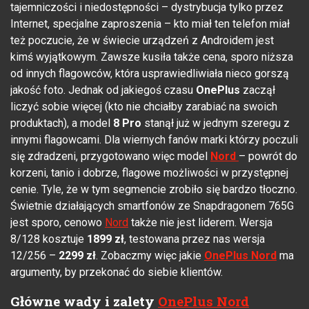
tajemniczości i niedostępności – dystrybucja tylko przez
Internet, specjalne zaproszenia – kto miał ten telefon miał
też poczucie, że w świecie urządzeń z Androidem jest
kimś wyjątkowym. Zawsze kusiła także cena, sporo niższa
od innych flagowców, która usprawiedliwiała nieco gorszą
jakość foto. Jednak od jakiegoś czasu
OnePlus
zaczął
liczyć sobie więcej (kto nie chciałby zarabiać na swoich
produktach), a model
8 Pro
stanął już w jednym szeregu z
innymi flagowcami. Dla wiernych fanów marki którzy poczuli
się zdradzeni, przygotowano więc model
Nord
– powrót do
korzeni, tanio i dobrze, flagowe możliwości w przystępnej
cenie. Tyle, że w tym segmencie zrobiło się bardzo tłoczno.
Świetnie działających smartfonów ze Snapdragonem 765G
jest sporo, cenowo
Nord
także nie jest liderem. Wersja
8/128 kosztuje
1899 zł
, testowana przez nas wersja
12/256 –
2299 zł
. Zobaczmy więc jakie
OnePlus Nord
ma
argumenty, by przekonać do siebie klientów.
Główne wady i zalety
OnePlus Nord