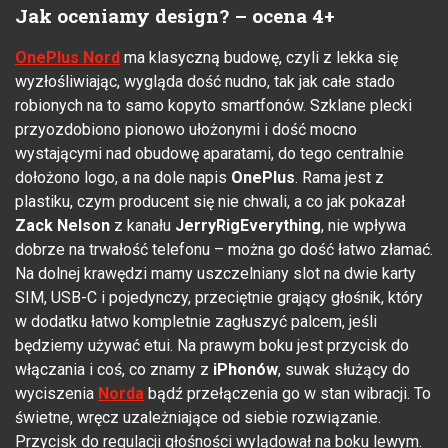
Jak oceniamy design? – ocena 4+
OnePlus Nord
ma klasyczną budowę, czyli z lekka się
wyzłośliwiając, wygląda dość nudno, tak jak całe stado
robionych na to samo kopyto smartfonów. Szklane plecki
przyozdobiono pionowo ułożonymi i dość mocno
wystającymi nad obudowę aparatami, do tego centralnie
dołożono logo, a na dole napis
OnePlus
. Rama jest z
plastiku, czym producent się nie chwali, a co jak pokazał
Zack Nelson
z kanału
JerryRigEverything
, nie wpływa
dobrze na trwałość telefonu – można go dość łatwo złamać.
Na dolnej krawędzi mamy uszczelniany slot na dwie karty
SIM, USB-C i pojedynczy, przeciętnie grający głośnik, który
w dodatku łatwo kompletnie zagłuszyć palcem, jeśli
będziemy używać etui. Na prawym boku jest przycisk do
włączania i coś, co znamy z
iPhonów
, suwak służący do
wyciszenia
Norda
bądź przełączenia go w stan wibracji. To
świetne, wręcz uzależniające od siebie rozwiązanie.
Przycisk do regulacji głośności wylądował na boku lewym.