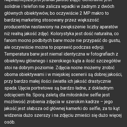
solidnie i telefon nie zalicza wpadki w żadnym z dwóch
głównych obiektywów, bo oczywiście 2 MP makro to
bardziej marketing stosowany przez większość
producentów nastawiony na zwiększenie liczby aparatów
niż realną jakość zdjęć. Kolorystyka jest dość naturalna, co
fanom mocno podbitych barw może nie przypaść do gustu,
ale oczywiście można to poprawić podczas edycji.
Temperatura barw jest niemal identyczna w fotografiach z
obiektywu głównego i szerokiego kąta a ilość szczegółów
stoi na dobrym poziomie. Zdjęcia nocne możemy zrobić
oboma obiektywami i w miejskiej scenerii są dobrej jakości,
przy bardzo małej ilości światła ich jakość drastycznie
spada. Ujęcia portretowe są bardzo ładne, z dokładnym
odcięciem tła. Sporą zaletą dla miłośników selfie jest
możliwość zrobienia zdjęcia w szerokim kadrze – jego
jakość jest słabsza od głównej kamerki do selfie, za to kąt
widzenia dużo szerszy i na zdjęciu zmieści się dużo więcej
osób.