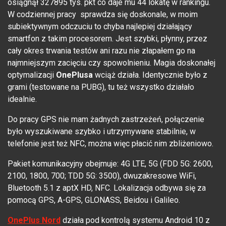
osiągnął 327895 tys. pkt co daje mu 44 lokatę w rankingu.
W codziennej pracy sprawdza się doskonale, w moim
subiektywnym odczuciu to chyba najlepiej działający
smartfon z takim procesorem. Jest szybki, płynny, przez
cały okres trwania testów ani razu nie złapałem go na
najmniejszym zacięciu czy spowolnieniu. Magia doskonałej
optymalizacji
OnePlusa
wciąż działa. Identycznie było z
grami (testowane na PUBG), tu też wszystko działało
idealnie.
Do pracy GPS nie mam żadnych zastrzeżeń, połączenie
było wyszukiwane szybko i utrzymywane stabilnie, w
telefonie jest też NFC, można więc płacić nim zbliżeniowo.
Pakiet komunikacyjny obejmuje: 4G LTE, 5G (FDD 5G: 2600,
2100, 1800, 700; TDD 5G: 3500), dwuzakresowe WiFi,
Bluetooth 5.1 z aptX HD, NFC. Lokalizacja odbywa się za
pomocą GPS, A-GPS, GLONASS, Beidou i Galileo.
OnePlus Nord
działa pod kontrolą systemu Android 10 z