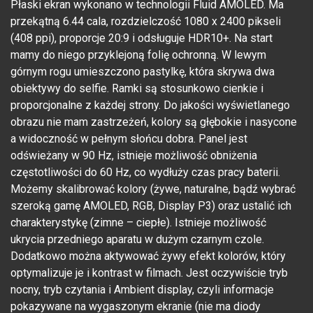
Płaski ekran wykonano w technologii Fluid AMOLED. Ma
przekątną 6.44 cala, rozdzielczość 1080 x 2400 pikseli
(408 ppi), proporcje 20:9 i odsługuje HDR10+. Na start
mamy do niego przyklejoną folię ochronną. W lewym
górnym rogu umieszczono pastylkę, która skrywa dwa
obiektywy do selfie. Ramki są stosunkowo cienkie i
proporcjonalne z każdej strony. Do jakości wyświetlanego
obrazu nie mam zastrzeżeń, kolory są głębokie i nasycone
a widoczność w pełnym słońcu dobra. Panel jest
odświeżany w 90 Hz, istnieje możliwość obniżenia
częstotliwości do 60 Hz, co wydłuży czas pracy baterii.
Możemy skalibrować kolory (żywe, naturalne, bądź wybrać
szeroką gamę AMOLED, RGB, Display P3) oraz ustalić ich
charakterystykę (zimne – ciepłe). Istnieje możliwość
ukrycia przedniego aparatu w dużym czarnym czole.
Dodatkowo można aktywować żywy efekt kolorów, który
optymalizuje je i kontrast w filmach. Jest oczywiście tryb
nocny, tryb czytania i Ambient display, czyli informacje
pokazywane na wygaszonym ekranie (nie ma diody