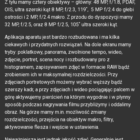
Z tyłu mamy cztery obiektywy – główny: 48 MP, f/1.8, PDAF,
OIS, ultra szeroki kąt 8 MP, f/2.3, 119˚, 5 MP f/2.4 do głebi
ostrości i 2 MP, f/2.4 makro. Z przodu do dyspozycji mamy
32 MP, f/2.5, oraz 8 MP f/2.5, 105˚ ultra szeroki kąt.
Aplikacja aparatu jest bardzo rozbudowana i ma kilka
ciekawych i przydatnych rozwiązań. Na dole ekranu mamy
tryby: poklatkowy, panorama, zwolnione tempo, wideo,
zdjęcie, portret, scena nocy i rozbudowany pro z
histogramem, zapisywaniem zdjęć w formacie RAW bądź
zrobieniem ich w maksymalnej rozdzielczości. Przy
zdjęciach portretowych możemy wybrać węższy bądź
szerszy kadr, a przy zdjęciach i wideo pociągając palcem w
górę aktywujemy pierścień na którym wygodnie i w płynny
sposób podczas nagrywania filmu przybliżymy i oddalimy
obraz. Na górze mamy m.in. możliwość zmiany
rozdzielczości, przejścia na obiektyw makro, filtry,
aktywowanie flesza i wejście w ustawienia.
Najważniejsza jest jednak jakość zdjęć. Generalnie jest