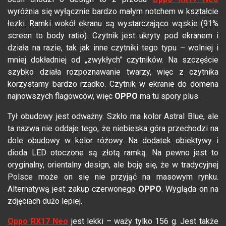
wyróżnia się wyłącznie bardzo małym notchem w kształcie
łezki. Ramki wokół ekranu są wystarczająco wąskie (91%
screen to body ratio). Czytnik jest ukryty pod ekranem i
działa na razie, tak jak inne czytniki tego typu – wolniej i
mniej dokładniej od „zwykłych” czytników. Na szczęście
szybko działa rozpoznawanie twarzy, więc z czytnika
korzystamy bardzo rzadko. Czytnik w ekranie do domena
najnowszych flagowców, więc
OPPO
ma tu spory plus.
Tył obudowy jest odważny. Szkło ma kolor Astral Blue, ale
ta nazwa nie oddaje tego, że niebieska góra przechodzi na
dole obudowy w kolor różowy. Na dodatek obiektywy i
dioda LED otoczone są złotą ramką. Na pewno jest to
oryginalny, orientalny design, ale boję się, że w tradycyjnej
Polsce może on się nie przyjąć na masowym rynku.
Alternatywą jest zakup czerwonego
OPPO
. Wygląda on na
zdjęciach dużo lepiej.
Oppo RX17 Neo
jest lekki – waży tylko 156 g. Jest także