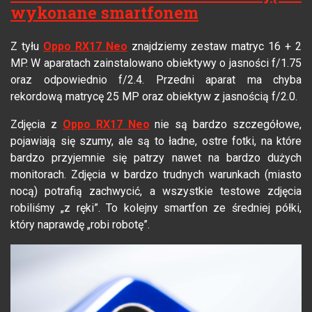
wykonane smartfonem
Z tyłu
Oppo RX17 Neo
znajdziemy zestaw matryc 16 + 2
MP. W aparatach zainstalowano obiektywy o jasności f/1.75
oraz odpowiednio f/2.4. Przedni aparat ma chyba
rekordową matrycę 25 MP oraz obiektyw z jasnością f/2.0.
Zdjęcia z
Oppo RX17 Neo
nie są bardzo szczegółowe,
pojawiają się szumy, ale są to ładne, ostre fotki, na które
bardzo przyjemnie się patrzy nawet na bardzo dużych
monitorach. Zdjęcia w bardzo trudnych warunkach (miasto
nocą) potrafią zachwycić, a wszystkie testowe zdjęcia
robiliśmy „z ręki”. To kolejny smartfon ze średniej półki,
który naprawdę „robi robotę”.