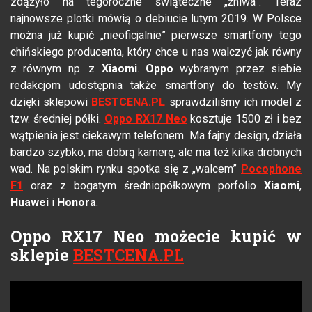
zdążyło na tegoroczne świąteczne „żniwa”. Teraz
najnowsze plotki mówią o debiucie lutym 2019. W Polsce
można już kupić „nieoficjalnie” pierwsze smartfony tego
chińskiego producenta, który chce u nas walczyć jak równy
z równym np. z
Xiaomi
.
Oppo
wybranym przez siebie
redakcjom udostępnia także smartfony do testów. My
dzięki sklepowi
BESTCENA.PL
sprawdziliśmy ich model z
tzw. średniej półki.
Oppo RX17 Neo
kosztuje 1500 zł i bez
wątpienia jest ciekawym telefonem. Ma fajny design, działa
bardzo szybko, ma dobrą kamerę, ale ma też kilka drobnych
wad. Na polskim rynku spotka się z „walcem”
Pocophone
F1
oraz z bogatym średniopółkowym porfolio
Xiaomi
,
Huawei
i
Honora
.
Oppo RX17 Neo możecie kupić w
sklepie
BESTCENA.PL