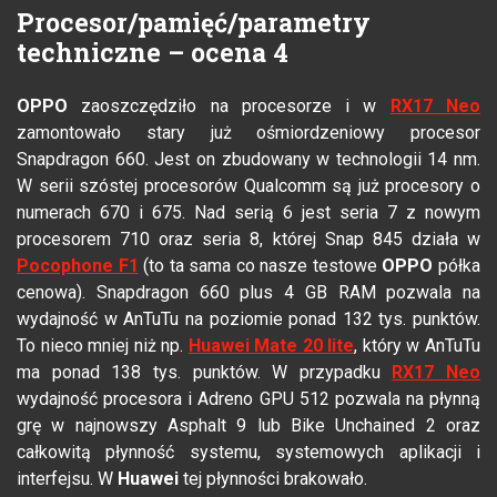
Procesor/pamięć/parametry
techniczne – ocena 4
OPPO
zaoszczędziło na procesorze i w
RX17 Neo
zamontowało stary już ośmiordzeniowy procesor
Snapdragon 660. Jest on zbudowany w technologii 14 nm.
W serii szóstej procesorów Qualcomm są już procesory o
numerach 670 i 675. Nad serią 6 jest seria 7 z nowym
procesorem 710 oraz seria 8, której Snap 845 działa w
Pocophone F1
(to ta sama co nasze testowe
OPPO
półka
cenowa). Snapdragon 660 plus 4 GB RAM pozwala na
wydajność w AnTuTu na poziomie ponad 132 tys. punktów.
To nieco mniej niż np.
Huawei Mate 20 lite
, który w AnTuTu
ma ponad 138 tys. punktów. W przypadku
RX17 Neo
wydajność procesora i Adreno GPU 512 pozwala na płynną
grę w najnowszy Asphalt 9 lub Bike Unchained 2 oraz
całkowitą płynność systemu, systemowych aplikacji i
interfejsu. W
Huawei
tej płynności brakowało.