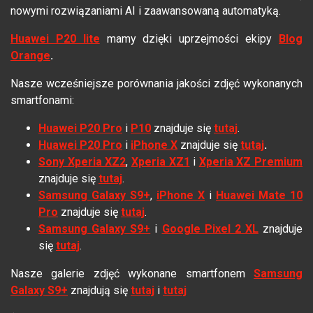
nowymi rozwiązaniami AI i zaawansowaną automatyką.
Huawei P20 lite
mamy dzięki uprzejmości ekipy
Blog
Orange
.
Nasze wcześniejsze porównania jakości zdjęć wykonanych
smartfonami:
Huawei P20 Pro
i
P10
znajduje się
tutaj
.
Huawei P20 Pro
i
iPhone X
znajduje się
tutaj
.
Sony Xperia XZ2
,
Xperia XZ1
i
Xperia XZ Premium
znajduje się
tutaj
.
Samsung Galaxy S9+
,
iPhone X
i
Huawei Mate 10
Pro
znajduje się
tutaj
.
Samsung Galaxy S9+
i
Google Pixel 2 XL
znajduje
się
tutaj
.
Nasze galerie zdjęć wykonane smartfonem
Samsung
Galaxy S9+
znajdują się
tutaj
i
tutaj