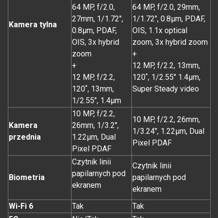
64 MP, f/2.0,
64 MP, f/2.0, 29mm,
27mm, 1/1.72",
1/1.72", 0.8µm, PDAF,
Kamera tylna
0.8µm, PDAF,
OIS, 1.1x optical
OIS, 3x hybrid
zoom, 3x hybrid zoom
zoom
+
+
12 MP, f/2.2, 13mm,
12 MP, f/2.2,
120˚, 1/2.55" 1.4µm,
120˚, 13mm,
Super Steady video
1/2.55", 1.4µm
10 MP, f/2.2,
10 MP, f/2.2, 26mm,
Kamera
26mm, 1/3.2",
1/3.24", 1.22µm, Dual
przednia
1.22µm, Dual
Pixel PDAF
Pixel PDAF
Czytnik linii
Czytnik linii
papilarnych pod
Biometria
papilarnych pod
ekranem
ekranem
Wi-Fi 6
Tak
Tak