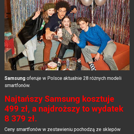
Samsung
oferuje w Polsce aktualnie 28 różnych modeli
smartfonów.
Najtańszy Samsung kosztuje
499 zł, a najdroższy to wydatek
8 379
zł.
Ceny smartfonów w zestawieniu pochodzą ze sklepów