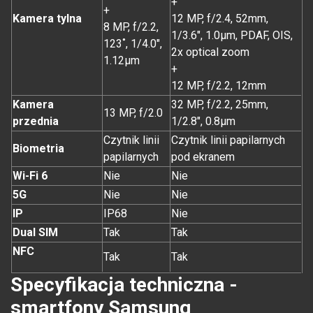
+
+
Kamera tylna
12 MP, f/2.4, 52mm,
8 MP, f/2.2,
1/3.6", 1.0µm, PDAF, OIS,
123˚, 1/4.0",
2x optical zoom
1.12µm
+
12 MP, f/2.2, 12mm
Kamera
32 MP, f/2.2, 25mm,
13 MP, f/2.0
przednia
1/2.8", 0.8µm
Czytnik linii
Czytnik linii papilarnych
Biometria
papilarnych
pod ekranem
Wi-Fi 6
Nie
Nie
5G
Nie
Nie
IP
IP68
Nie
Dual SIM
Tak
Tak
NFC
Tak
Tak
Specyfikacja techniczna -
smartfony Samsung