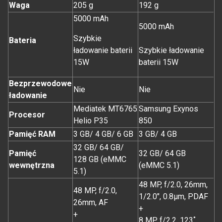
Waga
205 g
192 g
5000 mAh
5000 mAh
Szybkie
Bateria
ładowanie baterii
Szybkie ładowanie
15W
baterii 15W
Bezprzewodowe
Nie
Nie
ładowanie
Mediatek MT6765
Samsung Exynos
Procesor
Helio P35
850
Pamięć RAM
3 GB/ 4 GB/ 6 GB
3 GB/ 4 GB
32 GB/ 64 GB/
Pamięć
32 GB/ 64 GB
128 GB (eMMC
wewnętrzna
(eMMC 5.1)
5.1)
48 MP, f/2.0, 26mm,
48 MP, f/2.0,
1/2.0", 0.8µm, PDAF
26mm, AF
+
+
8 MP, f/2.2, 123˚,