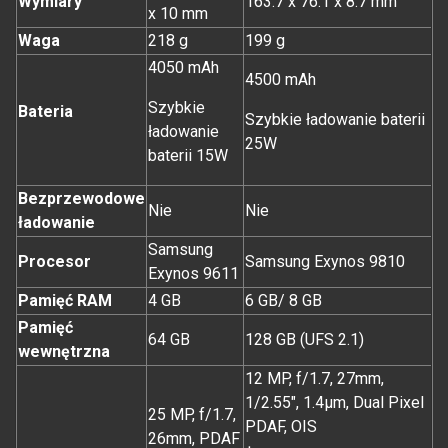
Wymiary
163.7 x 76.1 x 8.7 mm
x 10 mm
Waga
218 g
199 g
4050 mAh
4500 mAh
Szybkie
Bateria
Szybkie ładowanie baterii
ładowanie
25W
baterii 15W
Bezprzewodowe
Nie
Nie
ładowanie
Samsung
Procesor
Samsung Exynos 9810
Exynos 9611
Pamięć RAM
4 GB
6 GB/ 8 GB
Pamięć
64 GB
128 GB (UFS 2.1)
wewnętrzna
12 MP, f/1.7, 27mm,
1/2.55", 1.4µm, Dual Pixel
25 MP, f/1.7,
PDAF, OIS
26mm, PDAF