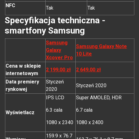
NFC
Tak
Tak
Specyfikacja techniczna -
smartfony Samsung
Samsung
Samsung Galaxy Note
Galaxy
10 Lite
Xcover Pro
Cena w sklepie
2 199,00 zł
2 649,00 zł
internetowym
Data premiery
Styczeń
Styczeń 2020
rynkowej
2020
IPS LCD
Super AMOLED, HDR
6.3 cala
6.7 cala
Wyświetlacz
1080 x 2340
1080 x 2400
159.9 x 76.7