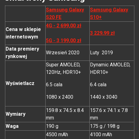
Samsung Galaxy
Samsung Galaxy
S20 FE
S10+
4G - 2 699,00 zł
Cena w sklepie
3 229,99 zł
internetowym
5G - 3 199,00 zł
Data premiery
Wrzesień 2020
Luty 2019
rynkowej
Super AMOLED,
Dynamic AMOLED,
120Hz, HDR10+
HDR10+
Wyświetlacz
6.5 cala
6.4 cala
1080 x 2400
1440 x 3040
159.8 x 74.5 x 8.4
157.6 x 74.1 x 7.8
Wymiary
mm
mm
Waga
190 g
175 g / 198 g
4500 mAh
4100 mAh