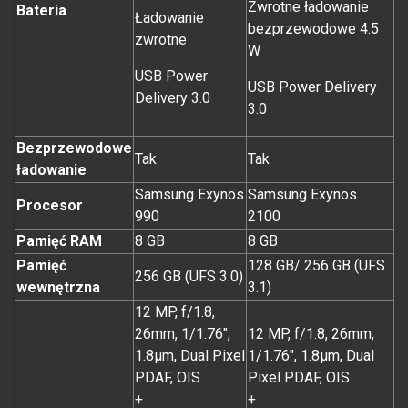
Zwrotne ładowanie
Bateria
Ładowanie
bezprzewodowe 4.5
zwrotne
W
USB Power
USB Power Delivery
Delivery 3.0
3.0
Bezprzewodowe
Tak
Tak
ładowanie
Samsung Exynos
Samsung Exynos
Procesor
990
2100
Pamięć RAM
8 GB
8 GB
Pamięć
128 GB/ 256 GB (UFS
256 GB (UFS 3.0)
wewnętrzna
3.1)
12 MP, f/1.8,
26mm, 1/1.76",
12 MP, f/1.8, 26mm,
1.8µm, Dual Pixel
1/1.76", 1.8µm, Dual
PDAF, OIS
Pixel PDAF, OIS
+
+