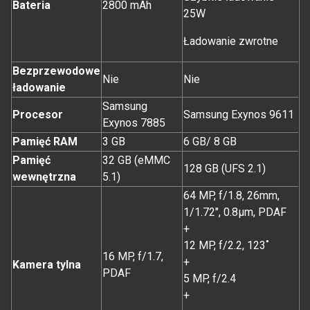
Bateria
2800 mAh
25W
Ładowanie zwrotne
Bezprzewodowe
Nie
Nie
ładowanie
Samsung
Procesor
Samsung Exynos 9611
Exynos 7885
Pamięć RAM
3 GB
6 GB/ 8 GB
Pamięć
32 GB (eMMC
128 GB (UFS 2.1)
wewnętrzna
5.1)
64 MP, f/1.8, 26mm,
1/1.72", 0.8µm, PDAF
+
12 MP, f/2.2, 123˚
16 MP, f/1.7,
+
Kamera tylna
PDAF
5 MP, f/2.4
+