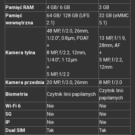
Pamięć RAM
4 GB/ 6 GB
3 GB
Pamięć
64 GB/ 128 GB (UFS
32 GB (eMMC
wewnętrzna
2.1)
5.1)
48 MP, f/2.0, 26mm,
1/2.0", 0.8µm, PDAF
13 MP, f/1.9,
+
28mm, AF
Kamera tylna
8 MP, f/2.2, 12mm,
+
1/4.0", 1.12µm
5 MP, f/2.2,
+
12mm
5 MP, f/2.2
Kamera przednia
20 MP, f/2.0, 26mm
8 MP, f/2.0
Czytnik linii
Biometria
Czytnik linii papilarnych
papilarnych
Wi-Fi 6
Nie
Nie
5G
Nie
Nie
IP
Nie
Nie
Dual SIM
Tak
Tak