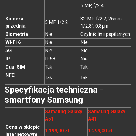
5 MP, f/2.4
Kamera
32 MP, f/2.2, 26mm,
5 MP, f/2.2
przednia
1/2.8", 0.8µm
Biometria
Nie
Czytnik linii papilarnych
Wi-Fi 6
Nie
Nie
5G
Nie
Nie
IP
IP68
Nie
Dual SIM
Tak
Tak
NFC
Tak
Tak
Specyfikacja techniczna -
smartfony Samsung
Samsung Galaxy
Samsung Galaxy
A51
A41
Cena w sklepie
1 199,00 zł
1 299,00 zł
internetowym