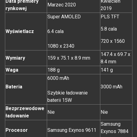
Data premiery
Kwiecień
Marzec 2020
rynkowej
2019
Super AMOLED
PLS TFT
5.8 cala
Wyświetlacz
6.4 cala
720 x 1560
1080 x 2340
147.4 x 69.7 x
Wymiary
159 x 75.1 x 8.9 mm
8.4 mm
Waga
188 g
141 g
6000 mAh
Bateria
3000 mAh
Szybkie ładowanie
baterii 15W
Bezprzewodowe
Nie
Nie
ładowanie
Samsung
Procesor
Samsung Exynos 9611
Exynos 7884