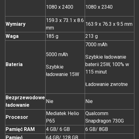
1080 x 2400
1080 x 2340
159.3 x 73.1 x 8.6
Wymiary
163.9 x 76.3 x 9.5 mm
mm
Waga
185 g
213 g
7000 mAh
5000 mAh
Szybkie ładowanie
Bateria
baterii 25W, 100% w
Szybkie
115 minut
ładowanie 15W
Ładowanie zwrotne
Bezprzewodowe
Nie
Nie
ładowanie
Mediatek Helio
Qualcomm
Procesor
P65
Snapdragon 730G
Pamięć RAM
4 GB/ 6 GB
6 GB/ 8GB
Pamięć
64 GB/ 128 GB