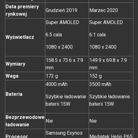
Data premiery
Grudzień 2019
Marzec 2020
rynkowej
Super AMOLED
Super AMOLED
6.5 cala
6.1 cala
Wyświetlacz
1080 x 2400
1080 x 2400
158.5 x 73.6 x 7.9
149.9 x 69.8 x 7.9
Wymiary
mm
mm
Waga
172 g
152 g
4000 mAh
3500 mAh
Bateria
Szybkie ładowanie
Szybkie ładowanie
baterii 15W
baterii 15W
Bezprzewodowe
Nie
Nie
ładowanie
Samsung Exynos
Procesor
Mediatek Helio P65