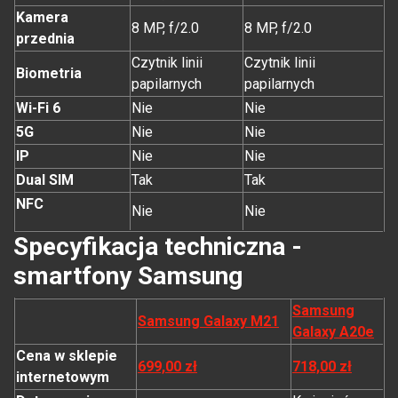
Kamera
8 MP, f/2.0
8 MP, f/2.0
przednia
Czytnik linii
Czytnik linii
Biometria
papilarnych
papilarnych
Wi-Fi 6
Nie
Nie
5G
Nie
Nie
IP
Nie
Nie
Dual SIM
Tak
Tak
NFC
Nie
Nie
Specyfikacja techniczna -
smartfony Samsung
Samsung
Samsung Galaxy M21
Galaxy A20e
Cena w sklepie
699,00 zł
718,00 zł
internetowym