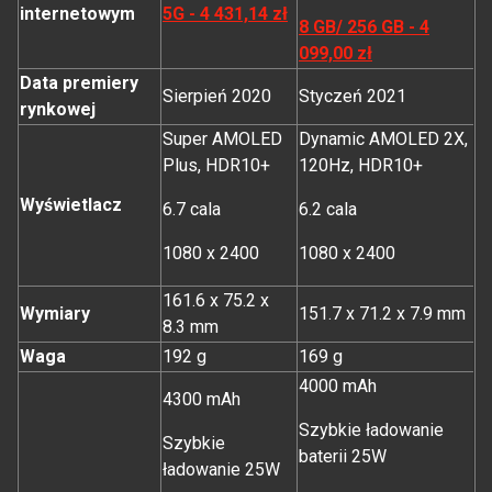
internetowym
5G - 4 431,14 zł
8 GB/ 256 GB - 4
099,00 zł
Data premiery
Sierpień 2020
Styczeń 2021
rynkowej
Super AMOLED
Dynamic AMOLED 2X,
Plus, HDR10+
120Hz, HDR10+
Wyświetlacz
6.7 cala
6.2 cala
1080 x 2400
1080 x 2400
161.6 x 75.2 x
Wymiary
151.7 x 71.2 x 7.9 mm
8.3 mm
Waga
192 g
169 g
4000 mAh
4300 mAh
Szybkie ładowanie
Szybkie
baterii 25W
ładowanie 25W