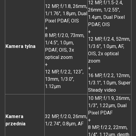
12 MP, f/1.5-2.4,
12 MP, f/1.8, 26mm,
26mm, 1/2.55",
1/1.76", 1.8µm, Dual
1.4µm, Dual Pixel
Pixel PDAF, OIS
PDAF, OIS
+
+
8 MP, f/2.0, 73mm,
12 MP, f/2.4, 52mm,
1/4.5", 1.0µm,
Kamera tylna
1/3.6", 1.0µm, AF,
PDAF, OIS, 3x
OIS, 2x optical
optical zoom
zoom
+
+
12 MP, f/2.2, 123˚,
16 MP, f/2.2, 12mm,
13mm, 1/3.0",
1/3.1", 1.0µm, Super
1.12µm
Steady video
10 MP, f/1.9, 26mm,
1/3", 1.22µm, Dual
Pixel PDAF
Kamera
32 MP, f/2.0, 26mm,
+
przednia
1/2.74", 0.8µm, AF
8 MP, f/2.2, 22mm,
1/4", 1.12µm, depth