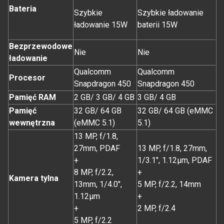
Bateria
Szybkie
Szybkie ładowanie
ładowanie 15W
baterii 15W
Bezprzewodowe
Nie
Nie
ładowanie
Qualcomm
Qualcomm
Procesor
Snapdragon 450
Snapdragon 450
Pamięć RAM
2 GB/ 3 GB/ 4 GB
3 GB/ 4 GB
Pamięć
32 GB/ 64 GB
32 GB/ 64 GB (eMMC
wewnętrzna
(eMMC 5.1)
5.1)
13 MP, f/1.8,
27mm, PDAF
13 MP, f/1.8, 27mm,
+
1/3.1", 1.12µm, PDAF
8 MP, f/2.2,
+
Kamera tylna
13mm, 1/4.0",
5 MP, f/2.2, 14mm
1.12µm
+
+
2 MP, f/2.4
5 MP, f/2.2