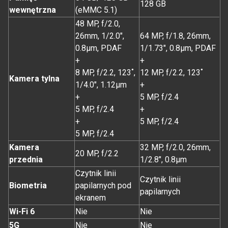
128 GB
wewnętrzna
(eMMC 5.1)
48 MP, f/2.0,
26mm, 1/2.0",
64 MP, f/1.8, 26mm,
0.8µm, PDAF
1/1.73", 0.8µm, PDAF
+
+
8 MP, f/2.2, 123˚,
12 MP, f/2.2, 123˚
Kamera tylna
1/4.0", 1.12µm
+
+
5 MP, f/2.4
5 MP, f/2.4
+
+
5 MP, f/2.4
5 MP, f/2.4
Kamera
32 MP, f/2.0, 26mm,
20 MP, f/2.2
przednia
1/2.8", 0.8µm
Czytnik linii
Czytnik linii
Biometria
papilarnych pod
papilarnych
ekranem
Wi-Fi 6
Nie
Nie
5G
Nie
Nie