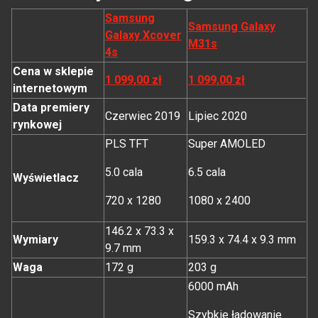
Samsung
Samsung Galaxy
Galaxy Xcover
M31s
4s
Cena w sklepie
1 099,00 zł
1 099,00 zł
internetowym
Data premiery
Czerwiec 2019
Lipiec 2020
rynkowej
PLS TFT
Super AMOLED
5.0 cala
6.5 cala
Wyświetlacz
720 x 1280
1080 x 2400
146.2 x 73.3 x
Wymiary
159.3 x 74.4 x 9.3 mm
9.7 mm
Waga
172 g
203 g
6000 mAh
Szybkie ładowanie