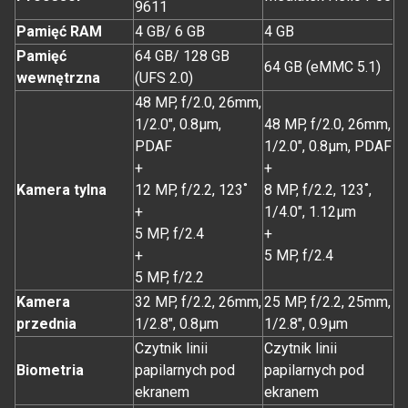
9611
Pamięć RAM
4 GB/ 6 GB
4 GB
Pamięć
64 GB/ 128 GB
64 GB (eMMC 5.1)
wewnętrzna
(UFS 2.0)
48 MP, f/2.0, 26mm,
1/2.0", 0.8µm,
48 MP, f/2.0, 26mm,
PDAF
1/2.0", 0.8µm, PDAF
+
+
Kamera tylna
12 MP, f/2.2, 123˚
8 MP, f/2.2, 123˚,
+
1/4.0", 1.12µm
5 MP, f/2.4
+
+
5 MP, f/2.4
5 MP, f/2.2
Kamera
32 MP, f/2.2, 26mm,
25 MP, f/2.2, 25mm,
przednia
1/2.8", 0.8µm
1/2.8", 0.9µm
Czytnik linii
Czytnik linii
Biometria
papilarnych pod
papilarnych pod
ekranem
ekranem