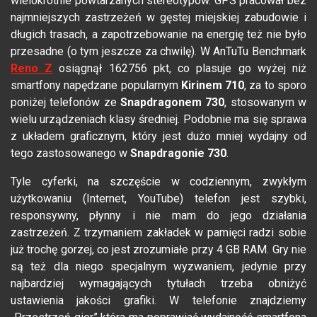
wielokrotnie powtarzanych stereotypów. GPS pracował bez
najmniejszych zastrzeżeń w gęstej miejskiej zabudowie i
długich trasach, a zapotrzebowanie na energię też nie było
przesadne (o tym jeszcze za chwilę). W AnTuTu Benchmark
Reno Z
osiągnął 162756 pkt, co plasuje go wyżej niż
smartfony napędzane popularnym
Kirinem 710
, za to sporo
poniżej telefonów ze
Snapdragonem 730
, stosowanym w
wielu urządzeniach klasy średniej. Podobnie ma się sprawa
z układem graficznym, który jest dużo mniej wydajny od
tego zastosowanego w
Snapdragonie 730
.
Tyle cyferki, na szczęście w codziennym, zwykłym
użytkowaniu (Internet, YouTube) telefon jest szybki,
responsywny, płynny i nie mam do jego działania
zastrzeżeń. Z trzymaniem zakładek w pamięci radzi sobie
już trochę gorzej, co jest zrozumiałe przy 4 GB RAM. Gry nie
są też dla niego specjalnym wyzwaniem, jedynie przy
najbardziej wymagających tytułach trzeba obniżyć
ustawienia jakości grafiki. W telefonie znajdziemy