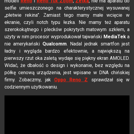
modeli
Reno
i
Reno 10x Zoom
,
Z
etka
, nie ma aparatu do
selfie umieszczonego na charakterystycznej wysuwanej
„płetwie rekina”. Zamiast tego mamy małe wcięcie w
ekranie, czyli notch typu łezka. Nie mamy też aparatu
szerokokątnego i plecków pokrytych matowym szkłem, a
użyty w nim procesor wyprodukował tajwański
MediaTek
a
nie amerykański
Qualcomm
. Nadal jednak smartfon jest
ładny i wygląda bardzo efektownie, a największą na
pierwszy rzut oka zaletą wydaje się piękny ekran AMOLED.
Widać, że dbałość o design i wykonanie, bez względu na
półkę cenową urządzenia, jest wpisane w DNA chińskiej
firmy. Zobaczmy, jak
Oppo Reno Z
sprawdzał się w
codziennym użytkowaniu.