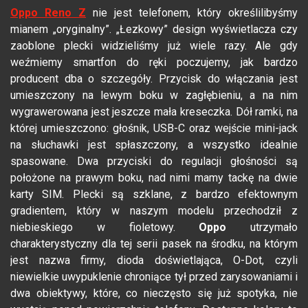
Oppo Reno Z
nie jest telefonem, który określilibyśmy
mianem „oryginalny”. „Łezkowy” design wyświetlacza czy
zaoblone plecki widzieliśmy już wiele razy. Ale gdy
weźmiemy smartfon do ręki poczujemy, jak bardzo
producent dba o szczegóły. Przycisk do włączania jest
umieszczony na lewym boku w zagłębieniu, a na nim
wygrawerowana jest jeszcze mała kreseczka. Dół ramki, na
której umieszczono: głośnik, USB-C oraz wejście mini-jack
na słuchawki jest spłaszczony, a wszystko idealnie
spasowane. Dwa przyciski do regulacji głośności są
położone na prawym boku, nad nimi mamy tackę na dwie
karty SIM. Plecki są szklane, z bardzo efektownym
gradientem, który w naszym modelu przechodził z
niebieskiego w fioletowy.
Oppo
utrzymało
charakterystyczny dla tej serii pasek na środku, na którym
jest nazwa firmy, dioda doświetlająca, O-Dot, czyli
niewielkie uwypuklenie chroniące tył przed zarysowaniami i
dwa obiektywy, które, co nieczęsto się już spotyka, nie