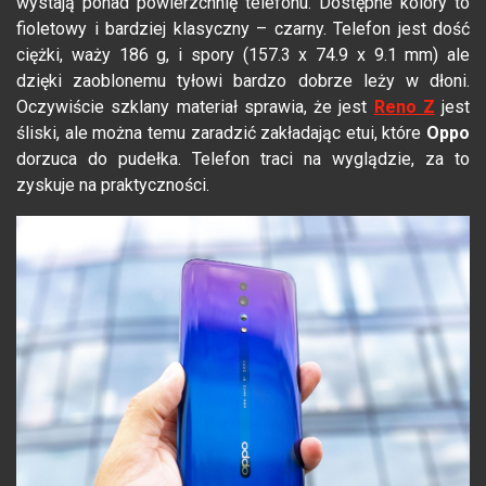
wystają ponad powierzchnię telefonu. Dostępne kolory to
fioletowy i bardziej klasyczny – czarny. Telefon jest dość
ciężki, waży 186 g, i spory (157.3 x 74.9 x 9.1 mm) ale
dzięki zaoblonemu tyłowi bardzo dobrze leży w dłoni.
Oczywiście szklany materiał sprawia, że jest
Reno Z
jest
śliski, ale można temu zaradzić zakładając etui, które
Oppo
dorzuca do pudełka. Telefon traci na wyglądzie, za to
zyskuje na praktyczności.