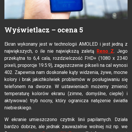
Wyświetlacz – ocena 5
Ekran wykonany jest w technologii AMOLED i jest jedną z
największych, o ile nie największą zaletą
Reno Z
. Jego
przekątna to 6,4 cala, rozdzielczość FHD+ (1080 x 2340
pixeli, proporcje 19.5:9), zagęszczenie pikseli na cal wynosi
402. Zapewnia nam doskonałe kąty widzenia, żywe, mocne
kolory i brak jakichkolwiek problemów w posługiwaniu się
telefonem na dworze. W ustawieniach możemy zmienić
temperaturę kolorów ekranu (zimne, domyślne, ciepłe) i
aktywować tryb nocny, który ogranicza natężenie światła
niebieskiego.
W ekranie umieszczono czytnik linii papilarnych. Działa
bardzo dobrze, ale jednak zauważalnie wolniej niż np. we