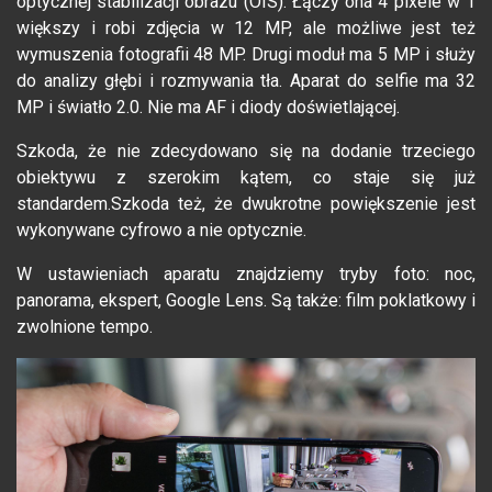
optycznej stabilizacji obrazu (OIS). Łączy ona 4 pixele w 1
większy i robi zdjęcia w 12 MP, ale możliwe jest też
wymuszenia fotografii 48 MP. Drugi moduł ma 5 MP i służy
do analizy głębi i rozmywania tła. Aparat do selfie ma 32
MP i światło 2.0. Nie ma AF i diody doświetlającej.
Szkoda, że nie zdecydowano się na dodanie trzeciego
obiektywu z szerokim kątem, co staje się już
standardem.Szkoda też, że dwukrotne powiększenie jest
wykonywane cyfrowo a nie optycznie.
W ustawieniach aparatu znajdziemy tryby foto: noc,
panorama, ekspert, Google Lens. Są także: film poklatkowy i
zwolnione tempo.