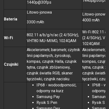
1440p@30fps
1440p@30fps
Litowo-jonowa
Litowo-jonowa
Bateria
4000 mAh
3300 mAh
Wi-Fi 802.11 a
802.11 a/b/g/n/ac (2.4/5GHz),
Wi-Fi
(2.4/5GHz), V
VHT80 MU-MIMO, 1024QAM
1024QAM
Akcelerometr, barometr, czytnik
Akcelerometr, b
linii papilarnych, żyroskop,
linii papilarnyc
kompas, czujnik Halla, czujnik
kompas, czujnik 
Czujniki
tętna, czujnik zbliżeniowy,
tętna, czujnik z
czujnik światła RGB, skaner
czujnik światła
tęczówki, czujnik nacisku
tęczówki, czujn
IP68 - wodoodporność,
IP68 - w
odporny na kurz
odporny n
Samsung Pay
Samsung 
Rysik S Pen
Rysik S P
Samsung Dex
Samsung