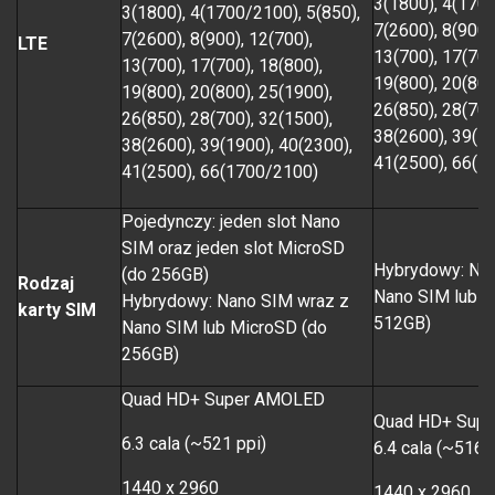
3(1800), 4(1700
3(1800), 4(1700/2100), 5(850),
7(2600), 8(900)
7(2600), 8(900), 12(700),
LTE
13(700), 17(700
13(700), 17(700), 18(800),
19(800), 20(800
19(800), 20(800), 25(1900),
26(850), 28(700
26(850), 28(700), 32(1500),
38(2600), 39(19
38(2600), 39(1900), 40(2300),
41(2500), 66(1
41(2500), 66(1700/2100)
Pojedynczy: jeden slot Nano
SIM oraz jeden slot MicroSD
Hybrydowy: Na
(do 256GB)
Rodzaj
Nano SIM lub M
Hybrydowy: Nano SIM wraz z
karty SIM
512GB)
Nano SIM lub MicroSD (do
256GB)
Quad HD+ Super AMOLED
Quad HD+ Sup
6.3 cala (~521 ppi)
6.4 cala (~516 
1440 x 2960
1440 x 2960