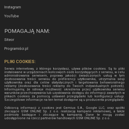
Instagram
YouTube
POMAGAJĄ NAM:
Siteor
Programiści.pl
PLIKI COOKIES:
Serwis internetowy, z którego korzystasz, używa plików cookies. Są to pliki
instalowane w urządzeniach końcowych osób korzystających z serwisu, w celu
administrowania serwisem, poprawy jakości świadczonych usług w tym
dostosowania treści serwisu do preferencji użytkownika, utrzymania sesji
użytkownika oraz dla celów statystycznych i targetowania behawioralnego
reklamy (dostosowania treści reklamy do Twoich indywidualnych potrzeb).
Informujemy, że istnieje możliwość określenia przez użytkownika serwisu
warunków przechowywania lub uzyskiwania dostępu do informacji zawartych w
plikach cookies za pomocą ustawień przeglądarki lub konfiguracji usługi.
Szczegółowe informacje na ten temat dostępne są u producenta przeglądarki.
Odbiorcą informacji z cookies jest Gemius S.A., Google LLC, oraz spółki
zlecające GSM ONLINE Sp. z o.o. realizację kampanii reklamowej, a także
podmioty badające i zliczające tę kampanię. Dane te mogą zostać
udostępnione na rzecz partnerów handlowych
GSM ONLINE Sp. z o.o.