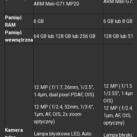
ARM Mali-G72
ARM Mali-G71 MP20
Pamięć
6 GB
6 GB lub 8 GB
RAM
Pamięć
64 GB lub 128 GB lub 256 GB
128 GB lub 512
wewnętrzna
12 MP ( f/1.5-2
12 MP ( f/1.7, 26mm, 1/2.5",
1/2.55", 1.4µm,
1.4µm, dual pixel PDAF, OIS)
OIS)
12 MP ( f/2.4, 52mm, 1/3.6",
12 MP ( f/2.4, 
1µm, AF, OIS, 2x zoom
1µm, AF, OIS, 
optyczny)
optyczny)
Kamera
Lampa błyskowa LED, Auto
Lampa błyskow