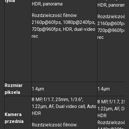
tylna
HDR, panorama
HDR, panorama
Rozdzielczość filmów:
Rozdzielczość 
2160p@60fps, 1080p@240fps,
2160p@60fps,
720p@960fps, HDR, dual-video
720p@960fps, 
rec
rec
Rozmiar
1.4µm
1.4µm
piksela
8 MP, f/1.7, 25mm, 1/3.6",
8 MP, f/1.7, 25
1.22µm, AF, Dual video call, Auto
1.22µm, AF, Dual
HDR
Kamera
HDR
przednia
Rozdzielczość 
Rozdzielczość filmów: