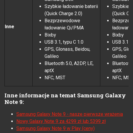
Szybkie ładowanie baterii
Szybkie ł
(Quick Charge 2.0)
(Quick Ch
Bezprzewodowe
Bezprze
Inne
ładowanie Qi/PMA
ładowani
Bixby
Bixby
USB 3.1, typu C 1.0
USB 3.1, t
GPS, Glonass, Beidou,
GPS, Glon
Galileo
Galileo
Bluetooth 5.0, A2DP, LE,
Bluetooth 
aptX
aptX
NFC, MST
NFC, MST
Inne informacje na temat Samsung Galaxy
Note 9:
Samsung Galaxy Note 9 - nasze pierwsze wrażenia
Nowy Galaxy Note 9 za 4299 zł lub 5399 zł
Samsung Galaxy Note 9 w Play (ceny)