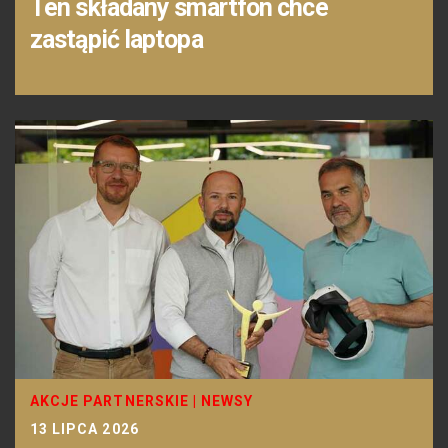
Ten składany smartfon chce
zastąpić laptopa
AKCJE PARTNERSKIE
|
NEWSY
13 LIPCA 2026