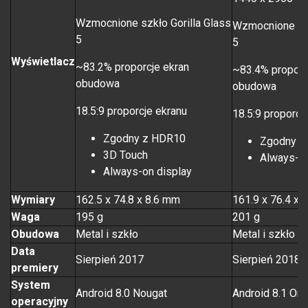
Wzmocnione szkło Gorilla Glass
Wzmocnione szk
5
5
Wyświetlacz
~83.2% proporcje ekran
~83.4% proporc
obudowa
obudowa
18.5:9 proporcje ekranu
18.5:9 proporcj
Zgodny z HDR10
Zgodny z
3D Touch
Always-on
Always-on display
Wymiary
162.5 x 74.8 x 8.6 mm
161.9 x 76.4 x 
Waga
195 g
201 g
Obudowa
Metal i szkło
Metal i szkło
Data
Sierpień 2017
Sierpień 2018
premiery
System
Android 8.0 Nougat
Android 8.1 Ore
operacyjny