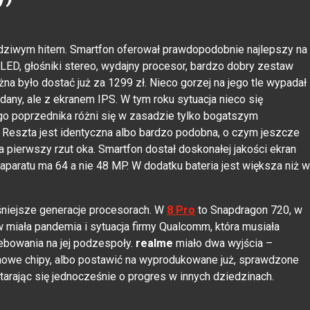
dziwym hitem. Smartfon oferował prawdopodobnie najlepszy na
ED, głośniki stereo, wydajny procesor, bardzo dobry zestaw
na było dostać już za 1299 zł. Nieco gorzej na jego tle wypadał
dany, ale z ekranem IPS. W tym roku sytuacja nieco się
o poprzednika różni się w zasadzie tylko bogatszym
o. Reszta jest identyczna albo bardzo podobna, o czym jeszcze
a pierwszy rzut oka. Smartfon dostał doskonałej jakości ekran
aratu ma 64 a nie 48 MP. W dodatku bateria jest większa niż w
śniejsze generacje procesorach. W
8 Pro
to Snapdragon 720, w
 miała pandemia i sytuacja firmy Qualcomm, która musiała
ebowania na jej podzespoły.
realme
miało dwa wyjścia –
nowe chipy, albo postawić na wyprodukowane już, sprawdzone
starając się jednocześnie o progres w innych dziedzinach.