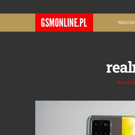
WIADOM
real
NAJWAŻ