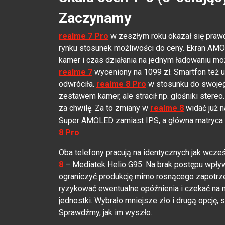
Zaczynamy
realme 7 Pro
w zeszłym roku okazał się praw
rynku stosunek możliwości do ceny. Ekran AMOL
kamer i czas działania na jednym ładowaniu moż
realme 7
wyceniony na 1099 zł. Smartfon też u
odwróciła.
realme 8 Pro
w stosunku do swojeg
zestawem kamer, ale stracił np. głośniki stere
za chwilę. Za to zmiany w
realme 8
widać już n
Super AMOLED zamiast IPS, a główna matryca ap
8 Pro
.
Oba telefony pracują na identycznych jak wcze
8
– Mediatek Helio G95. Na brak postępu wpływ
ograniczyć produkcję mimo rosnącego zapotrz
ryzykować ewentualne opóźnienia i czekać na 
jednostki. Wybrało mniejsze zło i drugą opcję, 
Sprawdźmy, jak im wyszło.