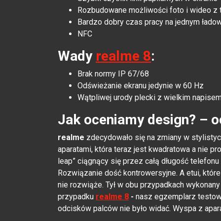
Rozbudowane możliwości foto i wideo z 
Bardzo dobry czas pracy na jednym łado
NFC
Wady
realme 8
:
Brak normy IP 67/68
Odświeżanie ekranu jedynie w 60 Hz
Wątpliwej urody plecki z wielkim napise
Jak oceniamy design? – o
realme
zdecydowało się na zmiany w stylisty
aparatami, która teraz jest kwadratowa a nie pr
leap” ciągnący się przez całą długość telefonu 
Rozwiązanie dość kontrowersyjne. A etui, któr
nie rozwiąże. Tył w obu przypadkach wykonany j
przypadku
realme 8
-
nasz egzemplarz testow
odcisków palców nie było widać. Wyspa z apar