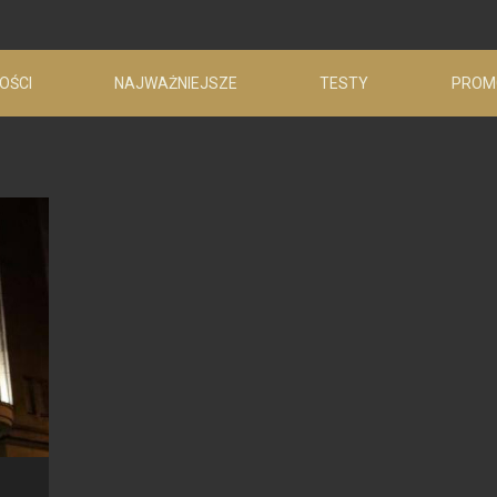
OŚCI
NAJWAŻNIEJSZE
TESTY
PROM