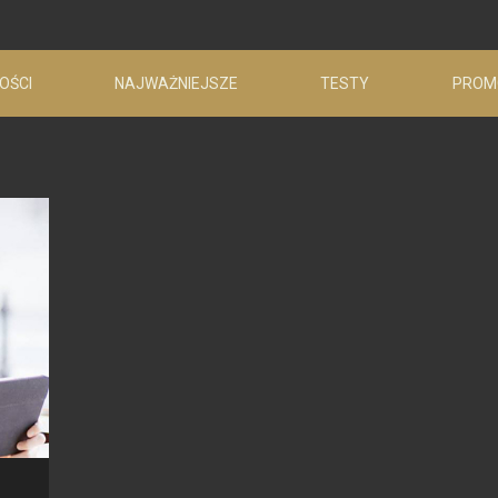
OŚCI
NAJWAŻNIEJSZE
TESTY
PROM