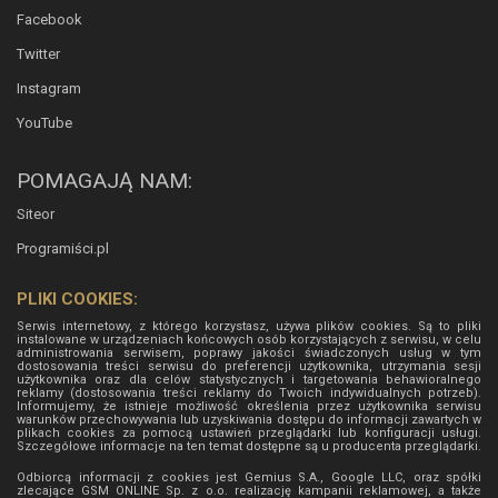
Facebook
Twitter
Instagram
YouTube
POMAGAJĄ NAM:
Siteor
Programiści.pl
PLIKI COOKIES:
Serwis internetowy, z którego korzystasz, używa plików cookies. Są to pliki
instalowane w urządzeniach końcowych osób korzystających z serwisu, w celu
administrowania serwisem, poprawy jakości świadczonych usług w tym
dostosowania treści serwisu do preferencji użytkownika, utrzymania sesji
użytkownika oraz dla celów statystycznych i targetowania behawioralnego
reklamy (dostosowania treści reklamy do Twoich indywidualnych potrzeb).
Informujemy, że istnieje możliwość określenia przez użytkownika serwisu
warunków przechowywania lub uzyskiwania dostępu do informacji zawartych w
plikach cookies za pomocą ustawień przeglądarki lub konfiguracji usługi.
Szczegółowe informacje na ten temat dostępne są u producenta przeglądarki.
Odbiorcą informacji z cookies jest Gemius S.A., Google LLC, oraz spółki
zlecające GSM ONLINE Sp. z o.o. realizację kampanii reklamowej, a także