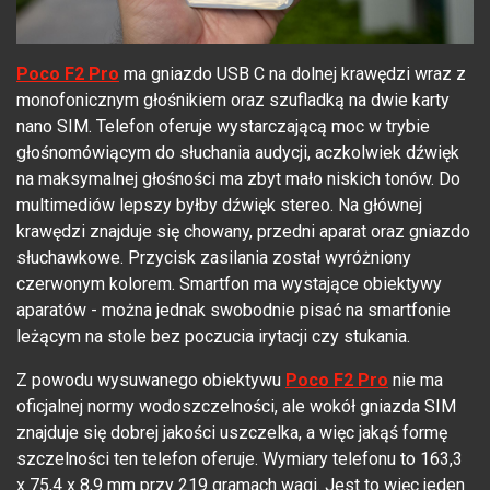
Poco F2 Pro
ma gniazdo USB C na dolnej krawędzi wraz z
monofonicznym głośnikiem oraz szufladką na dwie karty
nano SIM. Telefon oferuje wystarczającą moc w trybie
głośnomówiącym do słuchania audycji, aczkolwiek dźwięk
na maksymalnej głośności ma zbyt mało niskich tonów. Do
multimediów lepszy byłby dźwięk stereo. Na głównej
krawędzi znajduje się chowany, przedni aparat oraz gniazdo
słuchawkowe. Przycisk zasilania został wyróżniony
czerwonym kolorem. Smartfon ma wystające obiektywy
aparatów - można jednak swobodnie pisać na smartfonie
leżącym na stole bez poczucia irytacji czy stukania.
Z powodu wysuwanego obiektywu
Poco F2 Pro
nie ma
oficjalnej normy wodoszczelności, ale wokół gniazda SIM
znajduje się dobrej jakości uszczelka, a więc jakąś formę
szczelności ten telefon oferuje. Wymiary telefonu to 163,3
x 75,4 x 8,9 mm przy 219 gramach wagi. Jest to więc jeden