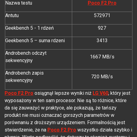
Nazwa testu
Poco F2 Pro
Antutu
572971
Geekbench 5 - 1 rdzeń
927
Geekbench 5 – suma rdzeni
3413
Androbench odczyt
1667 MB/s
sekwencyjny
Androbench zapis
720 MB/s
sekwencyjny
Poco F2 Pro
osiągnął lepsze wyniki niż
LG V60
, który jest
wyposażony w ten sam procesor. Nie są to różnice, które
da się zauważyć w praktyce, ale pokazują, że tańszy
produkt nie musi oznaczać gorszych parametrów w
porównaniu z droższym urządzeniem. Formalnością jest
stwierdzenie, że na
Poco F2 Pro
wszystko działa szybko i