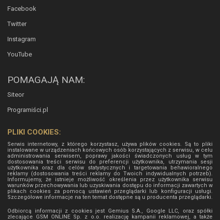
Facebook
Twitter
Instagram
YouTube
POMAGAJĄ NAM:
Siteor
Programiści.pl
PLIKI COOKIES:
Serwis internetowy, z którego korzystasz, używa plików cookies. Są to pliki
instalowane w urządzeniach końcowych osób korzystających z serwisu, w celu
administrowania serwisem, poprawy jakości świadczonych usług w tym
dostosowania treści serwisu do preferencji użytkownika, utrzymania sesji
użytkownika oraz dla celów statystycznych i targetowania behawioralnego
reklamy (dostosowania treści reklamy do Twoich indywidualnych potrzeb).
Informujemy, że istnieje możliwość określenia przez użytkownika serwisu
warunków przechowywania lub uzyskiwania dostępu do informacji zawartych w
plikach cookies za pomocą ustawień przeglądarki lub konfiguracji usługi.
Szczegółowe informacje na ten temat dostępne są u producenta przeglądarki.
Odbiorcą informacji z cookies jest Gemius S.A., Google LLC, oraz spółki
zlecające GSM ONLINE Sp. z o.o. realizację kampanii reklamowej, a także