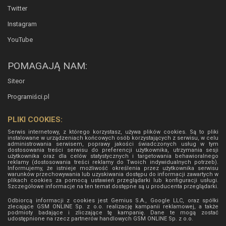
Twitter
Instagram
YouTube
POMAGAJĄ NAM:
Siteor
Programiści.pl
PLIKI COOKIES:
Serwis internetowy, z którego korzystasz, używa plików cookies. Są to pliki
instalowane w urządzeniach końcowych osób korzystających z serwisu, w celu
administrowania serwisem, poprawy jakości świadczonych usług w tym
dostosowania treści serwisu do preferencji użytkownika, utrzymania sesji
użytkownika oraz dla celów statystycznych i targetowania behawioralnego
reklamy (dostosowania treści reklamy do Twoich indywidualnych potrzeb).
Informujemy, że istnieje możliwość określenia przez użytkownika serwisu
warunków przechowywania lub uzyskiwania dostępu do informacji zawartych w
plikach cookies za pomocą ustawień przeglądarki lub konfiguracji usługi.
Szczegółowe informacje na ten temat dostępne są u producenta przeglądarki.
Odbiorcą informacji z cookies jest Gemius S.A., Google LLC, oraz spółki
zlecające GSM ONLINE Sp. z o.o. realizację kampanii reklamowej, a także
podmioty badające i zliczające tę kampanię. Dane te mogą zostać
udostępnione na rzecz partnerów handlowych
GSM ONLINE Sp. z o.o.