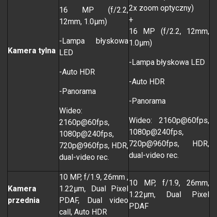
2x zoom optyczny)
16 MP (f/2.2,
+
12mm, 1.0µm)
16 MP (f/2.2, 12mm,
-Lampa błyskowa
1.0µm)
Kamera tylna
LED
-Lampa błyskowa LED
-Auto HDR
-Auto HDR
-Panorama
-Panorama
Wideo:
Wideo: 2160p@60fps,
2160p@60fps,
1080p@240fps,
1080p@240fps,
720p@960fps, HDR,
720p@960fps, HDR,
dual-video rec.
dual-video rec.
10 MP, f/1.9, 26mm ,
10 MP, f/1.9, 26mm,
Kamera
1.22µm, Dual Pixel
1.22µm, Dual Pixel
przednia
PDAF, Dual video
PDAF
call, Auto HDR