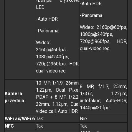
-Lampa błyskowa
-Auto HDR
LED
-Panorama
-Auto HDR
Wideo: 2160p@60fps,
-Panorama
1080p@240fps,
720p@960fps, HDR,
Wideo:
dual-video rec.
2160p@60fps,
1080p@240fps,
720p@960fps, HDR,
dual-video rec.
10 MP, f/1.9, 26mm,
8 MP, f/1.7, 25mm,
1.22µm, Dual Pixel
Kamera
1/3.6", 1.22µm,
PDAF + 8 MP, f/2.2,
przednia
autofokus, Auto-HDR,
22mm, 1.12µm, Dual
1440p@30fps
video call, Auto HDR
WiFi ax/WiFi 6
Tak
Nie
NFC
Tak
Tak