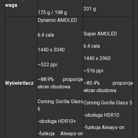
waga
201 g
175 g / 198 g
Dynamic AMOLED
Super AMOLED
6.4 cala
6.4 cala
1440 x 3040
1440 x 2960
~522 ppi
~516 ppi
~88.9% proporcje
Wyświetlacz
~83.4% proporcje
ekran obudowa
ekran obudowa
Corning Gorilla Glass
Corning Gorilla Glass 5
6
-obsługa HDR10
-obsługa HDR10+
-funkcja Always-on
-funkcja Always-on