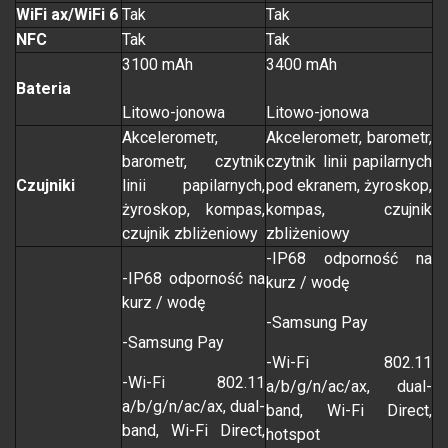
WiFi ax/WiFi 6
Tak
Tak
NFC
Tak
Tak
3100 mAh
3400 mAh
Bateria
Litowo-jonowa
Litowo-jonowa
Akcelerometr,
Akcelerometr, barometr,
barometr, czytnik
czytnik linii papilarnych
Czujniki
linii papilarnych,
pod ekranem, żyroskop,
żyroskop, kompas,
kompas, czujnik
czujnik zbliżeniowy
zbliżeniowy
-IP68 odporność na
-IP68 odporność na
kurz / wodę
kurz / wodę
-Samsung Pay
-Samsung Pay
-Wi-Fi 802.11
-Wi-Fi 802.11
a/b/g/n/ac/ax, dual-
a/b/g/n/ac/ax, dual-
band, Wi-Fi Direct,
band, Wi-Fi Direct,
hotspot