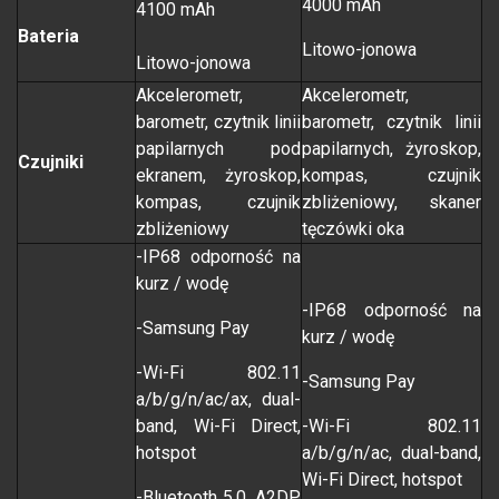
4000 mAh
4100 mAh
Bateria
Litowo-jonowa
Litowo-jonowa
Akcelerometr,
Akcelerometr,
barometr, czytnik linii
barometr, czytnik linii
papilarnych pod
papilarnych, żyroskop,
Czujniki
ekranem, żyroskop,
kompas, czujnik
kompas, czujnik
zbliżeniowy, skaner
zbliżeniowy
tęczówki oka
-IP68 odporność na
kurz / wodę
-IP68 odporność na
-Samsung Pay
kurz / wodę
-Wi-Fi 802.11
-Samsung Pay
a/b/g/n/ac/ax, dual-
band, Wi-Fi Direct,
-Wi-Fi 802.11
hotspot
a/b/g/n/ac, dual-band,
Wi-Fi Direct, hotspot
-Bluetooth 5.0, A2DP,