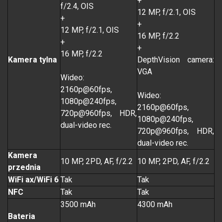
+
f/2.4, OIS
12 MP, f/2.1, OIS
+
+
12 MP, f/2.1, OIS
16 MP, f/2.2
+
+
16 MP, f/2.2
Kamera tylna
DepthVision camera:
VGA
Wideo:
2160p@60fps,
Wideo:
1080p@240fps,
2160p@60fps,
720p@960fps, HDR,
1080p@240fps,
dual-video rec.
720p@960fps, HDR,
dual-video rec.
Kamera
10 MP, 2PD, AF, f/2.2
10 MP, 2PD, AF, f/2.2
przednia
WiFi ax/WiFi 6
Tak
Tak
NFC
Tak
Tak
3500 mAh
4300 mAh
Bateria