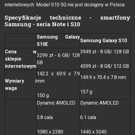
internetowych. Model S10 5G nie jest dostępny w Polsce.
Specyfikacje techniczne - smartfony
Samsung - seria Note i S10
Samsung Galaxy
Samsung Galaxy S10
S10E
Cena w
3949 zł - 8 GB/ 128 GB
3299 zł - 6 GB/ 128
sklepie
GB
internetowym
4599 zł - 8 GB/ 512 GB
142.2 x 69.9 x 7.9
149.9 x 70.4 x 7.8 mm
Wymiary i
mm
waga
157 g
150 g
Dynamic AMOLED
Dynamic AMOLED
5.8 cala
6.1 cala
1080 x 2280
1440 x 3040