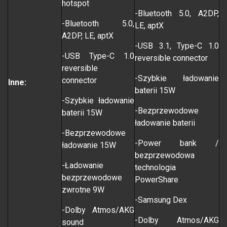
hotspot
-Bluetooth 5.0, A2DP,
-Bluetooth 5.0,
LE, aptX
A2DP, LE, aptX
-USB 3.1, Type-C 1.0
-USB Type-C 1.0
reversible connector
reversible
-Szybkie ładowanie
connector
Inne:
baterii 15W
-Szybkie ładowanie
-Bezprzewodowe
baterii 15W
ładowanie baterii
-Bezprzewodowe
-Power bank /
ładowanie 15W
bezprzewodowa
-Ładowanie
technologia
bezprzewodowe
PowerShare
zwrotne 9W
-Samsung Dex
-Dolby Atmos/AKG
-Dolby Atmos/AKG
sound