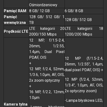
Ośmiordzeniowy
Pamięć RAM
8 GB/ 12 GB
6 GB/ 8 GB
Pamięć
128 GB/ 512 GB/ 1
128 GB/ 512 GB
wewnętrzna
TB
LTE kategorii 20
LTE kategorii 18
Prędkość LTE
2000/150 Mbps
1200/200 Mbps
12 MP, f/1.5-2.4,
26mm, 1/2.55,
1.4µm, Dual Pixel
PDAF, OIS
12 MP (f/1.5-2.4,
+
26mm, 1/2.55", 1.4µm,
12 MP, f/2.4, 52mm,
dual pixel PDAF, OIS) +
1/3.6, 1.0µm, AF, OIS,
12 MP (f/2.4, 52mm,
2x zoom optyczny
1/3.4", 1.0µm, AF, OIS,
+
2x optyczny zoom)
16 MP, f/2.2, 12mm,
1.0µm
-Lampa błyskowa LED,
Kamera tylna