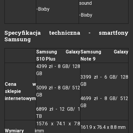
sound
-Bixby
-Bixby
Specyfikacja techniczna - smartfony
Samsung
Samsung Galaxy
Samsung Galaxy
S10 Plus
Note 9
4399 zł - 8 GB/ 128
GB
3399 zł - 6 GB/ 128
Cena w
GB
5099 zł - 8 GB/ 512
sklepie
GB
internetowym
4699 zł - 8 GB/ 512
GB
6899 zł - 12 GB/ 1
TB
157.6 x 74.1 x 7.8
161.9 x 76.4 x 8.8 mm
Wymiary i
mm