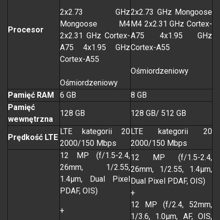
2x2.73 GHz
2x2.73 GHz Mongoose
Mongoose M4
M4 2x2.31 GHz Cortex-
Procesor
2x2.31 GHz Cortex-
A75 4x1.95 GHz
A75 4x1.95 GHz
Cortex-A55
Cortex-A55
Ośmiordzeniowy
Ośmiordzeniowy
Pamięć RAM
6 GB
8 GB
Pamięć
128 GB
128 GB/ 512 GB
wewnętrzna
LTE kategorii 20
LTE kategorii 20
Prędkość LTE
2000/150 Mbps
2000/150 Mbps
12 MP (f/1.5-2.4,
12 MP (f/1.5-2.4,
26mm, 1/2.55,
26mm, 1/2.55, 1.4µm,
1.4µm, Dual Pixel
Dual Pixel PDAF, OIS)
PDAF, OIS)
+
12 MP (f/2.4, 52mm,
+
1/3.6, 1.0µm, AF, OIS,