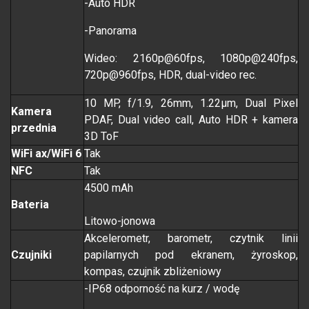
-Auto HDR
-Panorama
Wideo: 2160p@60fps, 1080p@240fps,
720p@960fps, HDR, dual-video rec.
10 MP, f/1.9, 26mm, 1.22µm, Dual Pixel
Kamera
PDAF, Dual video call, Auto HDR + kamera
przednia
3D ToF
WiFi ax/WiFi 6
Tak
NFC
Tak
4500 mAh
Bateria
Litowo-jonowa
Akcelerometr, barometr, czytnik linii
Czujniki
papilarnych pod ekranem, żyroskop,
kompas, czujnik zbliżeniowy
-IP68 odporność na kurz / wodę