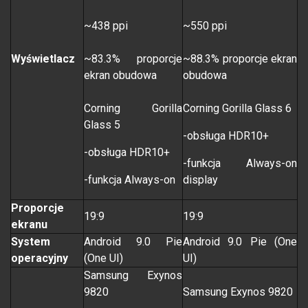
~438 ppi
~550 ppi
Wyświetlacz
~83.3% proporcje
~88.3% proporcje ekran
ekran obudowa
obudowa
Corning Gorilla
Corning Gorilla Glass 6
Glass 5
-obsługa HDR10+
-obsługa HDR10+
-funkcja Always-on
-funkcja Always-on
display
Proporcje
19:9
19:9
ekranu
System
Android 9.0 Pie
Android 9.0 Pie (One
operacyjny
(One UI)
UI)
Samsung Exynos
9820
Samsung Exynos 9820