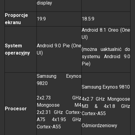
display
Proporcje
19:9
18.5:9
ekranu
Android 8.1 Oreo
(One
UI)
System
Android 9.0 Pie (One
(można uaktualnić do
operacyjny
UI)
systemu Android 9.0
Pie)
Samsung Exynos
9820
Samsung Exynos 9810
2x2.73 GHz
4x2.7 GHz Mongoose
Mongoose M4
M3 & 4x1.8 GHz
Procesor
2x2.31 GHz Cortex-
Cortex-A55
A75 4x1.95 GHz
Ośmiordzeniowy
Cortex-A55