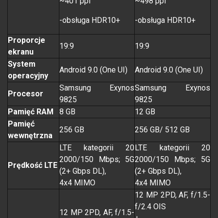
~401 ppi
~498 ppi
-obsługa HDR10+
-obsługa HDR10+
Proporcje
19:9
19:9
ekranu
System
Android 9.0 (One UI)
Android 9.0 (One UI)
operacyjny
Samsung Exynos
Samsung Exynos
Procesor
9825
9825
Pamięć RAM
8 GB
12 GB
Pamięć
256 GB
256 GB/ 512 GB
wewnętrzna
LTE kategorii 20
LTE kategorii 20
2000/150 Mbps; 5G
2000/150 Mbps; 5G
Prędkość LTE
(2+ Gbps DL),
(2+ Gbps DL),
4x4 MIMO
4x4 MIMO
12 MP 2PD, AF, f/1.5-
f/2.4 OIS
12 MP 2PD, AF, f/1.5-