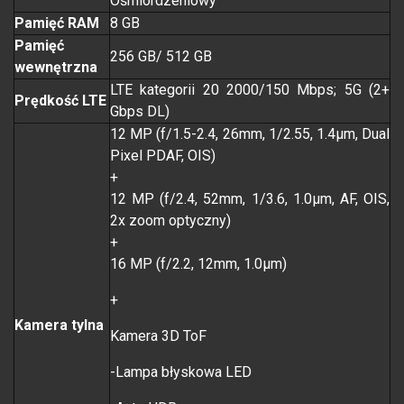
Ośmiordzeniowy
Pamięć RAM
8 GB
Pamięć
256 GB/ 512 GB
wewnętrzna
LTE kategorii 20 2000/150 Mbps; 5G (2+
Prędkość LTE
Gbps DL)
12 MP (f/1.5-2.4, 26mm, 1/2.55, 1.4µm, Dual
Pixel PDAF, OIS)
+
12 MP (f/2.4, 52mm, 1/3.6, 1.0µm, AF, OIS,
2x zoom optyczny)
+
16 MP (f/2.2, 12mm, 1.0µm)
+
Kamera tylna
Kamera 3D ToF
-Lampa błyskowa LED