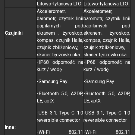
Litowo-tytanowa LTO
Litowo-tytanowa LTO
Akcelerometr,
Akcelerometr,
barometr, czytnik linii
barometr, czytnik linii
papilarnych pod
papilarnych pod
Czujniki
ekranem , żyroskop,
ekranem, żyroskop,
kompas, czujnik Halla,
kompas, czujnik Halla,
czujnik zbliżeniowy,
czujnik zbliżeniowy,
skaner tęczówki oka
skaner tęczówki oka
-IP68 odporność na
-IP68 odporność na
kurz / wodę
kurz / wodę
-Samsung Pay
-Samsung Pay
-Bluetooth 5.0, A2DP,
-Bluetooth 5.0, A2DP,
LE, aptX
LE, aptX
-USB 3.1, Type-C 1.0
-USB 3.1, Type-C 1.0
reversible connector
reversible connector
Inne:
-Wi-Fi 802.11
-Wi-Fi 802.11